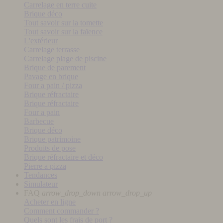
Carrelage en terre cuite
Brique déco
Tout savoir sur la tomette
Tout savoir sur la faïence
L'extérieur
Carrelage terrasse
Carrelage plage de piscine
Brique de parement
Pavage en brique
Four a pain / pizza
Brique réfractaire
Brique réfractaire
Four a pain
Barbecue
Brique déco
Brique patrimoine
Produits de pose
Brique réfractaire et déco
Pierre a pizza
Tendances
Simulateur
FAQ
arrow_drop_down
arrow_drop_up
Acheter en ligne
Comment commander ?
Quels sont les frais de port ?