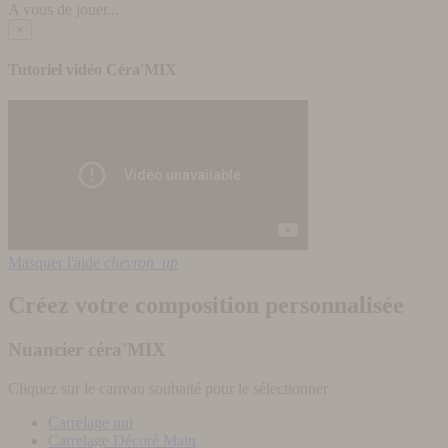
A vous de jouer...
×
Tutoriel vidéo Céra'MIX
Masquer l'aide
chevron_up
Créez votre composition personnalisée
Nuancier céra'MIX
Cliquez sur le carreau souhaité pour le sélectionner
Carrelage uni
Carrelage Décoré Main