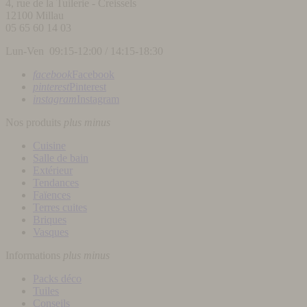
4, rue de la Tuilerie - Creissels
12100
Millau
05 65 60 14 03
Lun-Ven 09:15-12:00 / 14:15-18:30
facebook
Facebook
pinterest
Pinterest
instagram
Instagram
Nos produits
plus
minus
Cuisine
Salle de bain
Extérieur
Tendances
Faïences
Terres cuites
Briques
Vasques
Informations
plus
minus
Packs déco
Tuiles
Conseils