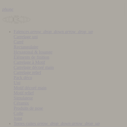
phone
Faïences
arrow_drop_down
arrow_drop_up
Carrelage uni
Carré
Rectangulaire
Hexagonal & losange
Éléments de finition
Carrelage à Motif
Carrelage décoré main
Carrelage relief
Pack déco
Uni
Motif décoré main
Motif relief
Simulateur
Céramix
Produits de pose
Colle
Joint
Terres cuites
arrow_drop_down
arrow_drop_up