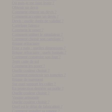
Où puis-je me faire livrer ?
Obtenir un devis
Comment obtenir un devis ?
Comment accepter un devis ?
Devis : quelle durée de validité ?
Carrelage faïence
Comment le poser ?
Comment utiliser le simulateur ?
Comment choisir son carrelage ?
Brique réfractaire
Four a pain : quelles dimensions ?
Brique réfractaire : quels formats ?
Comment construire son four ?
Terre cuite de sol
Comment les poser ?
Quelle couleur choisir ?
Comment entretenir ses tomettes ?
Brique de parement
Sur quel support les coller ?
En protection derrière un poêle ?
Quelle couleur choisir ?
Vasque artisanale
Quelle couleur choisir ?
Quel est le délai de fabrication ?
Comment installer sa vasque ?