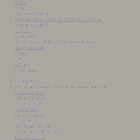
Colle
Joint
Mortier réfractaire
Vasques
arrow_drop_down
arrow_drop_up
Vasque artisanale
A poser
A encastrer
Tuiles
arrow_drop_down
arrow_drop_up
Tuile vernissée
Canal
Plate
Écaille
Fer de lance
Réalisations
Ambiances
arrow_drop_down
arrow_drop_up
Galerie photos
Albums photos
Visite virtuelle
Reportages
La manufacture
L'intérieur
Ambiance cuisine
Ambiance salle de bain
Faïence murale