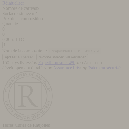
Réinitialiser
Nombre de carreaux
Surface estimée m²
Prix de la composition
Quantité
0
0
0,00
€ TTC
Nom de la composition :
favorite_border
Sauvegarder
150 pays livrés
stop
Expédition sous 48h
stop
Acteur du
développement durable
stop
Assurance bris
stop
Paiement sécurisé
Terres Cuites de Raujolles