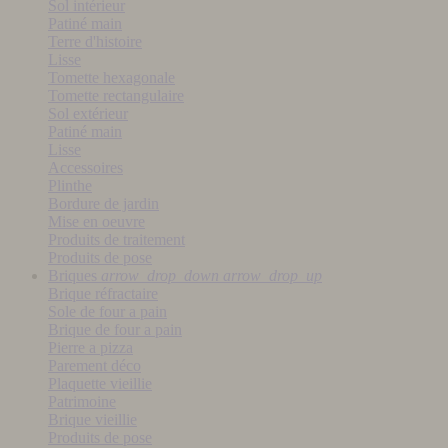
Sol intérieur
Patiné main
Terre d'histoire
Lisse
Tomette hexagonale
Tomette rectangulaire
Sol extérieur
Patiné main
Lisse
Accessoires
Plinthe
Bordure de jardin
Mise en oeuvre
Produits de traitement
Produits de pose
Briques
arrow_drop_down
arrow_drop_up
Brique réfractaire
Sole de four a pain
Brique de four a pain
Pierre a pizza
Parement déco
Plaquette vieillie
Patrimoine
Brique vieillie
Produits de pose