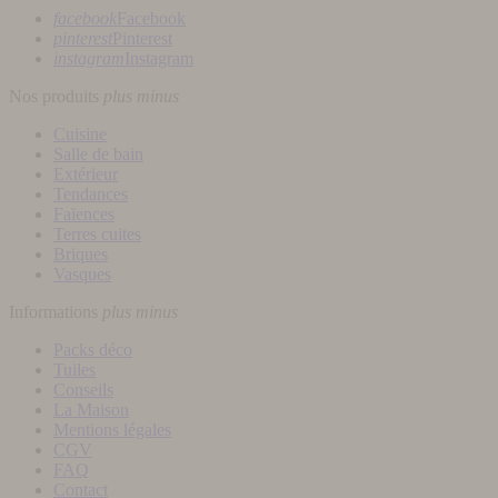
facebook
Facebook
pinterest
Pinterest
instagram
Instagram
Nos produits
plus
minus
Cuisine
Salle de bain
Extérieur
Tendances
Faïences
Terres cuites
Briques
Vasques
Informations
plus
minus
Packs déco
Tuiles
Conseils
La Maison
Mentions légales
CGV
FAQ
Contact