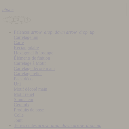
phone
Faïences
arrow_drop_down
arrow_drop_up
Carrelage uni
Carré
Rectangulaire
Hexagonal & losange
Éléments de finition
Carrelage à Motif
Carrelage décoré main
Carrelage relief
Pack déco
Uni
Motif décoré main
Motif relief
Simulateur
Céramix
Produits de pose
Colle
Joint
Terres cuites
arrow_drop_down
arrow_drop_up