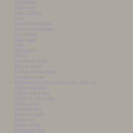
Sol intérieur
Patiné main
Terre d'histoire
Lisse
Tomette hexagonale
Tomette rectangulaire
Sol extérieur
Patiné main
Lisse
Accessoires
Plinthe
Bordure de jardin
Mise en oeuvre
Produits de traitement
Produits de pose
Briques
arrow_drop_down
arrow_drop_up
Brique réfractaire
Sole de four a pain
Brique de four a pain
Pierre a pizza
Parement déco
Plaquette vieillie
Patrimoine
Brique vieillie
Produits de pose