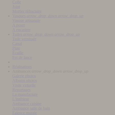
Colle
Joint
Mortier réfractaire
Vasques
arrow_drop_down
arrow_drop_up
Vasque artisanale
A poser
A encastrer
Tuiles
arrow_drop_down
arrow_drop_up
Tuile vernissée
Canal
Plate
Écaille
Fer de lance
Réalisations
Ambiances
arrow_drop_down
arrow_drop_up
Galerie photos
Albums photos
Visite virtuelle
Reportages
La manufacture
L'intérieur
Ambiance cuisine
Ambiance salle de bain
Faïence murale