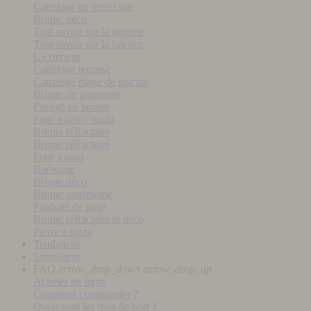
Carrelage en terre cuite
Brique déco
Tout savoir sur la tomette
Tout savoir sur la faïence
L'extérieur
Carrelage terrasse
Carrelage plage de piscine
Brique de parement
Pavage en brique
Four a pain / pizza
Brique réfractaire
Brique réfractaire
Four a pain
Barbecue
Brique déco
Brique patrimoine
Produits de pose
Brique réfractaire et déco
Pierre a pizza
Tendances
Simulateur
FAQ
arrow_drop_down
arrow_drop_up
Acheter en ligne
Comment commander ?
Quels sont les frais de port ?