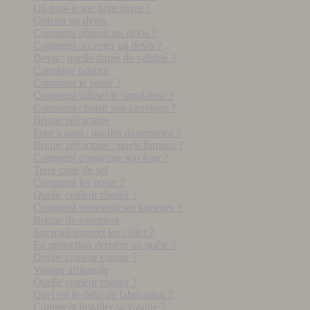
Où puis-je me faire livrer ?
Obtenir un devis
Comment obtenir un devis ?
Comment accepter un devis ?
Devis : quelle durée de validité ?
Carrelage faïence
Comment le poser ?
Comment utiliser le simulateur ?
Comment choisir son carrelage ?
Brique réfractaire
Four a pain : quelles dimensions ?
Brique réfractaire : quels formats ?
Comment construire son four ?
Terre cuite de sol
Comment les poser ?
Quelle couleur choisir ?
Comment entretenir ses tomettes ?
Brique de parement
Sur quel support les coller ?
En protection derrière un poêle ?
Quelle couleur choisir ?
Vasque artisanale
Quelle couleur choisir ?
Quel est le délai de fabrication ?
Comment installer sa vasque ?