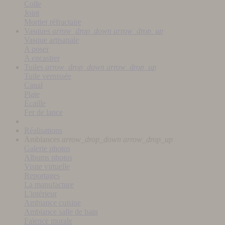
Colle
Joint
Mortier réfractaire
Vasques
arrow_drop_down
arrow_drop_up
Vasque artisanale
A poser
A encastrer
Tuiles
arrow_drop_down
arrow_drop_up
Tuile vernissée
Canal
Plate
Écaille
Fer de lance
Réalisations
Ambiances
arrow_drop_down
arrow_drop_up
Galerie photos
Albums photos
Visite virtuelle
Reportages
La manufacture
L'intérieur
Ambiance cuisine
Ambiance salle de bain
Faïence murale