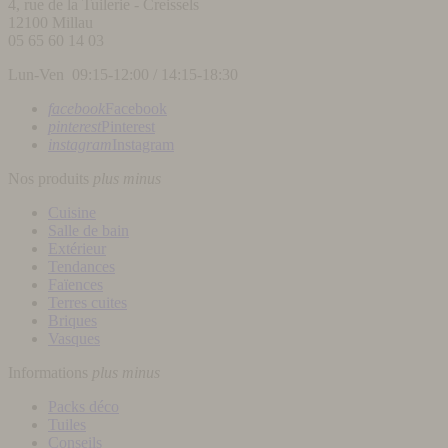
4, rue de la Tuilerie - Creissels
12100
Millau
05 65 60 14 03
Lun-Ven 09:15-12:00 / 14:15-18:30
facebook
Facebook
pinterest
Pinterest
instagram
Instagram
Nos produits
plus
minus
Cuisine
Salle de bain
Extérieur
Tendances
Faïences
Terres cuites
Briques
Vasques
Informations
plus
minus
Packs déco
Tuiles
Conseils