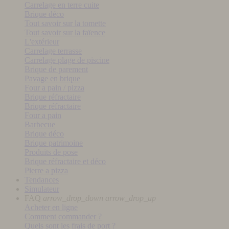
Carrelage en terre cuite
Brique déco
Tout savoir sur la tomette
Tout savoir sur la faïence
L'extérieur
Carrelage terrasse
Carrelage plage de piscine
Brique de parement
Pavage en brique
Four a pain / pizza
Brique réfractaire
Brique réfractaire
Four a pain
Barbecue
Brique déco
Brique patrimoine
Produits de pose
Brique réfractaire et déco
Pierre a pizza
Tendances
Simulateur
FAQ
arrow_drop_down
arrow_drop_up
Acheter en ligne
Comment commander ?
Quels sont les frais de port ?