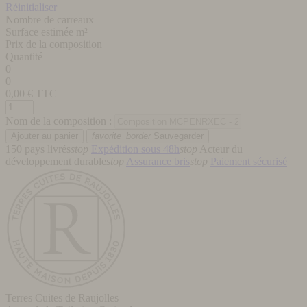
Réinitialiser
Nombre de carreaux
Surface estimée m²
Prix de la composition
Quantité
0
0
0,00
€ TTC
Nom de la composition :
favorite_border
Sauvegarder
150 pays livrés
stop
Expédition sous 48h
stop
Acteur du
développement durable
stop
Assurance bris
stop
Paiement sécurisé
Terres Cuites de Raujolles