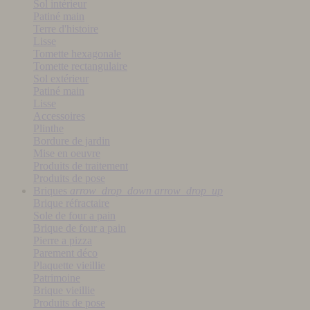
Sol intérieur
Patiné main
Terre d'histoire
Lisse
Tomette hexagonale
Tomette rectangulaire
Sol extérieur
Patiné main
Lisse
Accessoires
Plinthe
Bordure de jardin
Mise en oeuvre
Produits de traitement
Produits de pose
Briques
arrow_drop_down
arrow_drop_up
Brique réfractaire
Sole de four a pain
Brique de four a pain
Pierre a pizza
Parement déco
Plaquette vieillie
Patrimoine
Brique vieillie
Produits de pose