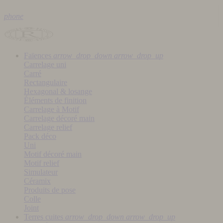
phone
Faïences
arrow_drop_down
arrow_drop_up
Carrelage uni
Carré
Rectangulaire
Hexagonal & losange
Éléments de finition
Carrelage à Motif
Carrelage décoré main
Carrelage relief
Pack déco
Uni
Motif décoré main
Motif relief
Simulateur
Céramix
Produits de pose
Colle
Joint
Terres cuites
arrow_drop_down
arrow_drop_up