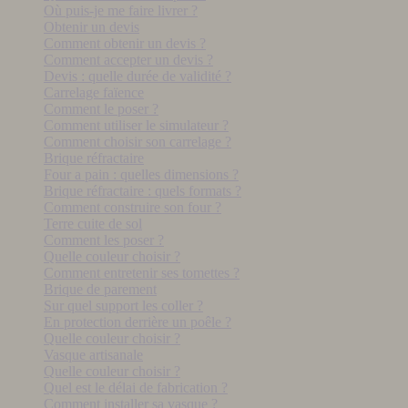
Où puis-je me faire livrer ?
Obtenir un devis
Comment obtenir un devis ?
Comment accepter un devis ?
Devis : quelle durée de validité ?
Carrelage faïence
Comment le poser ?
Comment utiliser le simulateur ?
Comment choisir son carrelage ?
Brique réfractaire
Four a pain : quelles dimensions ?
Brique réfractaire : quels formats ?
Comment construire son four ?
Terre cuite de sol
Comment les poser ?
Quelle couleur choisir ?
Comment entretenir ses tomettes ?
Brique de parement
Sur quel support les coller ?
En protection derrière un poêle ?
Quelle couleur choisir ?
Vasque artisanale
Quelle couleur choisir ?
Quel est le délai de fabrication ?
Comment installer sa vasque ?