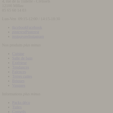
4, rue de la Tuilerie - Creissels
12100
Millau
05 65 60 14 03
Lun-Ven 09:15-12:00 / 14:15-18:30
facebook
Facebook
pinterest
Pinterest
instagram
Instagram
Nos produits
plus
minus
Cuisine
Salle de bain
Extérieur
Tendances
Faïences
Terres cuites
Briques
Vasques
Informations
plus
minus
Packs déco
Tuiles
Conseils