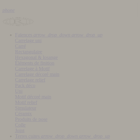
phone
Faïences
arrow_drop_down
arrow_drop_up
Carrelage uni
Carré
Rectangulaire
Hexagonal & losange
Éléments de finition
Carrelage à Motif
Carrelage décoré main
Carrelage relief
Pack déco
Uni
Motif décoré main
Motif relief
Simulateur
Céramix
Produits de pose
Colle
Joint
Terres cuites
arrow_drop_down
arrow_drop_up