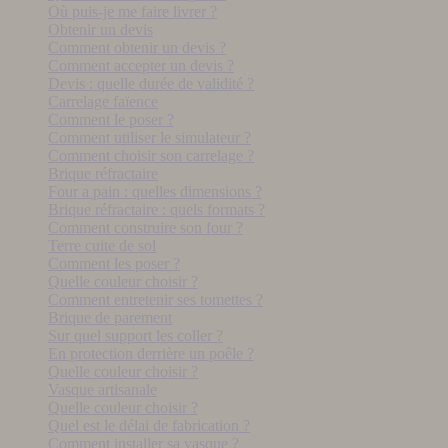
Où puis-je me faire livrer ?
Obtenir un devis
Comment obtenir un devis ?
Comment accepter un devis ?
Devis : quelle durée de validité ?
Carrelage faïence
Comment le poser ?
Comment utiliser le simulateur ?
Comment choisir son carrelage ?
Brique réfractaire
Four a pain : quelles dimensions ?
Brique réfractaire : quels formats ?
Comment construire son four ?
Terre cuite de sol
Comment les poser ?
Quelle couleur choisir ?
Comment entretenir ses tomettes ?
Brique de parement
Sur quel support les coller ?
En protection derrière un poêle ?
Quelle couleur choisir ?
Vasque artisanale
Quelle couleur choisir ?
Quel est le délai de fabrication ?
Comment installer sa vasque ?