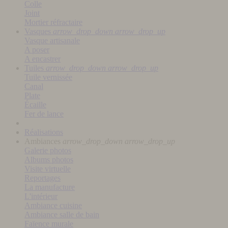
Colle
Joint
Mortier réfractaire
Vasques
arrow_drop_down
arrow_drop_up
Vasque artisanale
A poser
A encastrer
Tuiles
arrow_drop_down
arrow_drop_up
Tuile vernissée
Canal
Plate
Écaille
Fer de lance
Réalisations
Ambiances
arrow_drop_down
arrow_drop_up
Galerie photos
Albums photos
Visite virtuelle
Reportages
La manufacture
L'intérieur
Ambiance cuisine
Ambiance salle de bain
Faïence murale