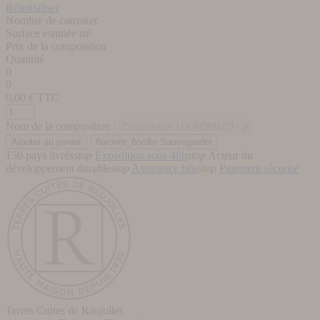
Réinitialiser
Nombre de carreaux
Surface estimée m²
Prix de la composition
Quantité
0
0
0,00
€ TTC
Nom de la composition :
favorite_border
Sauvegarder
150 pays livrés
stop
Expédition sous 48h
stop
Acteur du
développement durable
stop
Assurance bris
stop
Paiement sécurisé
Terres Cuites de Raujolles