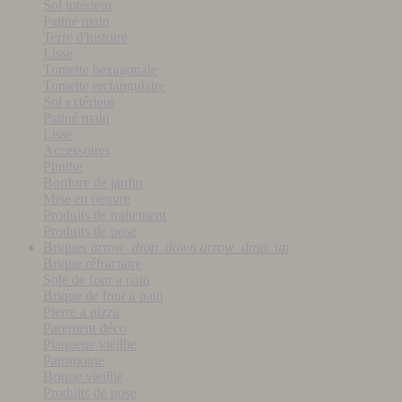
Sol intérieur
Patiné main
Terre d'histoire
Lisse
Tomette hexagonale
Tomette rectangulaire
Sol extérieur
Patiné main
Lisse
Accessoires
Plinthe
Bordure de jardin
Mise en oeuvre
Produits de traitement
Produits de pose
Briques
arrow_drop_down
arrow_drop_up
Brique réfractaire
Sole de four a pain
Brique de four a pain
Pierre a pizza
Parement déco
Plaquette vieillie
Patrimoine
Brique vieillie
Produits de pose