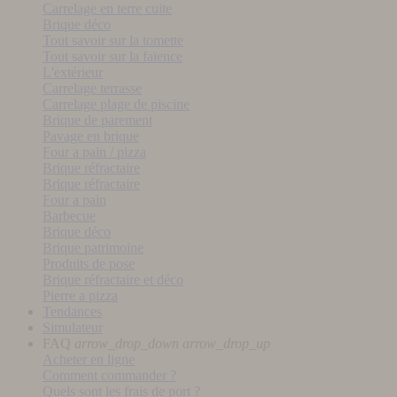
Carrelage en terre cuite
Brique déco
Tout savoir sur la tomette
Tout savoir sur la faïence
L'extérieur
Carrelage terrasse
Carrelage plage de piscine
Brique de parement
Pavage en brique
Four a pain / pizza
Brique réfractaire
Brique réfractaire
Four a pain
Barbecue
Brique déco
Brique patrimoine
Produits de pose
Brique réfractaire et déco
Pierre a pizza
Tendances
Simulateur
FAQ
arrow_drop_down
arrow_drop_up
Acheter en ligne
Comment commander ?
Quels sont les frais de port ?