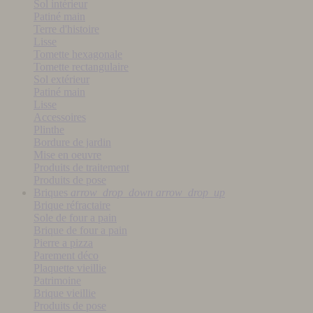
Sol intérieur
Patiné main
Terre d'histoire
Lisse
Tomette hexagonale
Tomette rectangulaire
Sol extérieur
Patiné main
Lisse
Accessoires
Plinthe
Bordure de jardin
Mise en oeuvre
Produits de traitement
Produits de pose
Briques
arrow_drop_down
arrow_drop_up
Brique réfractaire
Sole de four a pain
Brique de four a pain
Pierre a pizza
Parement déco
Plaquette vieillie
Patrimoine
Brique vieillie
Produits de pose