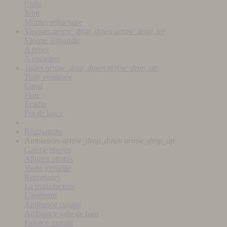
Colle
Joint
Mortier réfractaire
Vasques
arrow_drop_down
arrow_drop_up
Vasque artisanale
A poser
A encastrer
Tuiles
arrow_drop_down
arrow_drop_up
Tuile vernissée
Canal
Plate
Écaille
Fer de lance
Réalisations
Ambiances
arrow_drop_down
arrow_drop_up
Galerie photos
Albums photos
Visite virtuelle
Reportages
La manufacture
L'intérieur
Ambiance cuisine
Ambiance salle de bain
Faïence murale