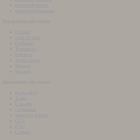
pinterest
Pinterest
instagram
Instagram
Nos produits
plus
minus
Cuisine
Salle de bain
Extérieur
Tendances
Faïences
Terres cuites
Briques
Vasques
Informations
plus
minus
Packs déco
Tuiles
Conseils
La Maison
Mentions légales
CGV
FAQ
Contact