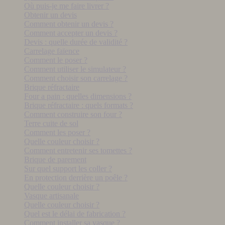
Où puis-je me faire livrer ?
Obtenir un devis
Comment obtenir un devis ?
Comment accepter un devis ?
Devis : quelle durée de validité ?
Carrelage faïence
Comment le poser ?
Comment utiliser le simulateur ?
Comment choisir son carrelage ?
Brique réfractaire
Four a pain : quelles dimensions ?
Brique réfractaire : quels formats ?
Comment construire son four ?
Terre cuite de sol
Comment les poser ?
Quelle couleur choisir ?
Comment entretenir ses tomettes ?
Brique de parement
Sur quel support les coller ?
En protection derrière un poêle ?
Quelle couleur choisir ?
Vasque artisanale
Quelle couleur choisir ?
Quel est le délai de fabrication ?
Comment installer sa vasque ?