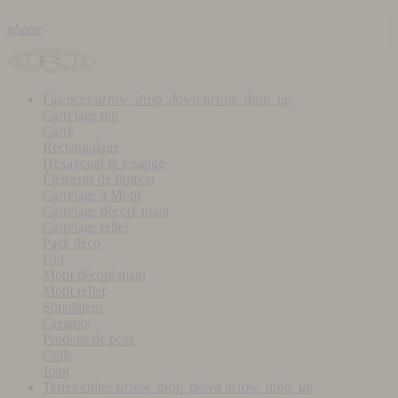
phone
Faïences
arrow_drop_down
arrow_drop_up
Carrelage uni
Carré
Rectangulaire
Hexagonal & losange
Éléments de finition
Carrelage à Motif
Carrelage décoré main
Carrelage relief
Pack déco
Uni
Motif décoré main
Motif relief
Simulateur
Céramix
Produits de pose
Colle
Joint
Terres cuites
arrow_drop_down
arrow_drop_up