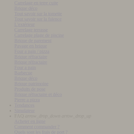
Carrelage en terre cuite
Brique déco
Tout savoir sur la tomette
Tout savoir sur la faïence
L'extérieur
Carrelage terrasse
Carrelage plage de piscine
Brique de parement
Pavage en brique
Four a pain / pizza
Brique réfractaire
Brique réfractaire
Four a pain
Barbecue
Brique déco
Brique patrimoine
Produits de pose
Brique réfractaire et déco
Pierre a pizza
Tendances
Simulateur
FAQ
arrow_drop_down
arrow_drop_up
Acheter en ligne
Comment commander ?
Quels sont les frais de port ?