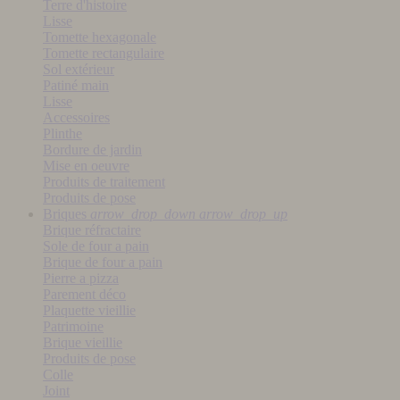
Terre d'histoire
Lisse
Tomette hexagonale
Tomette rectangulaire
Sol extérieur
Patiné main
Lisse
Accessoires
Plinthe
Bordure de jardin
Mise en oeuvre
Produits de traitement
Produits de pose
Briques
arrow_drop_down
arrow_drop_up
Brique réfractaire
Sole de four a pain
Brique de four a pain
Pierre a pizza
Parement déco
Plaquette vieillie
Patrimoine
Brique vieillie
Produits de pose
Colle
Joint