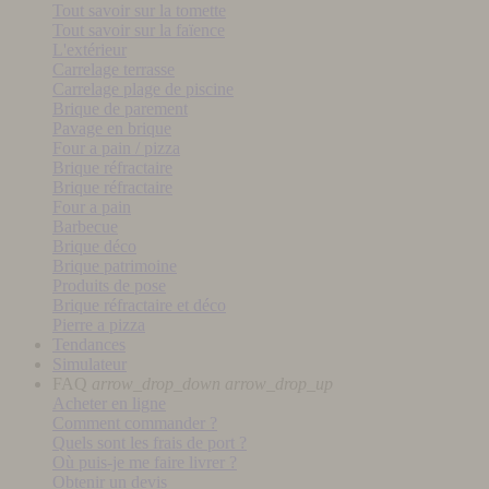
Tout savoir sur la tomette
Tout savoir sur la faïence
L'extérieur
Carrelage terrasse
Carrelage plage de piscine
Brique de parement
Pavage en brique
Four a pain / pizza
Brique réfractaire
Brique réfractaire
Four a pain
Barbecue
Brique déco
Brique patrimoine
Produits de pose
Brique réfractaire et déco
Pierre a pizza
Tendances
Simulateur
FAQ
arrow_drop_down
arrow_drop_up
Acheter en ligne
Comment commander ?
Quels sont les frais de port ?
Où puis-je me faire livrer ?
Obtenir un devis