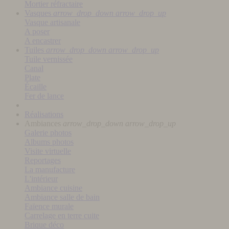
Mortier réfractaire
Vasques
arrow_drop_down
arrow_drop_up
Vasque artisanale
A poser
A encastrer
Tuiles
arrow_drop_down
arrow_drop_up
Tuile vernissée
Canal
Plate
Écaille
Fer de lance
Réalisations
Ambiances
arrow_drop_down
arrow_drop_up
Galerie photos
Albums photos
Visite virtuelle
Reportages
La manufacture
L'intérieur
Ambiance cuisine
Ambiance salle de bain
Faïence murale
Carrelage en terre cuite
Brique déco