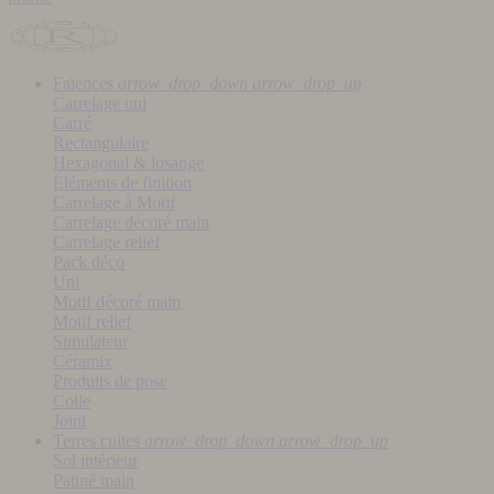
Faïences
arrow_drop_down
arrow_drop_up
Carrelage uni
Carré
Rectangulaire
Hexagonal & losange
Éléments de finition
Carrelage à Motif
Carrelage décoré main
Carrelage relief
Pack déco
Uni
Motif décoré main
Motif relief
Simulateur
Céramix
Produits de pose
Colle
Joint
Terres cuites
arrow_drop_down
arrow_drop_up
Sol intérieur
Patiné main