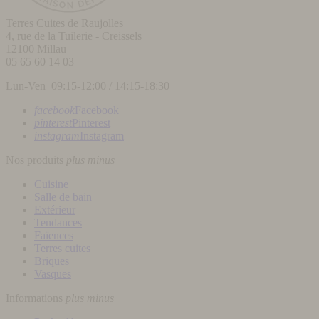
Terres Cuites de Raujolles
4, rue de la Tuilerie - Creissels
12100
Millau
05 65 60 14 03
Lun-Ven 09:15-12:00 / 14:15-18:30
facebook
Facebook
pinterest
Pinterest
instagram
Instagram
Nos produits
plus
minus
Cuisine
Salle de bain
Extérieur
Tendances
Faïences
Terres cuites
Briques
Vasques
Informations
plus
minus