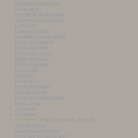
Carrelage en terre cuite
Brique déco
Tout savoir sur la tomette
Tout savoir sur la faïence
L'extérieur
Carrelage terrasse
Carrelage plage de piscine
Brique de parement
Pavage en brique
Four a pain / pizza
Brique réfractaire
Brique réfractaire
Four a pain
Barbecue
Brique déco
Brique patrimoine
Produits de pose
Brique réfractaire et déco
Pierre a pizza
Tendances
Simulateur
FAQ
arrow_drop_down
arrow_drop_up
Acheter en ligne
Comment commander ?
Quels sont les frais de port ?