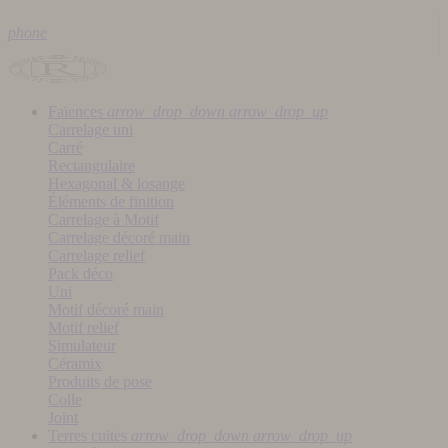
phone
Faïences
arrow_drop_down
arrow_drop_up
Carrelage uni
Carré
Rectangulaire
Hexagonal & losange
Éléments de finition
Carrelage à Motif
Carrelage décoré main
Carrelage relief
Pack déco
Uni
Motif décoré main
Motif relief
Simulateur
Céramix
Produits de pose
Colle
Joint
Terres cuites
arrow_drop_down
arrow_drop_up