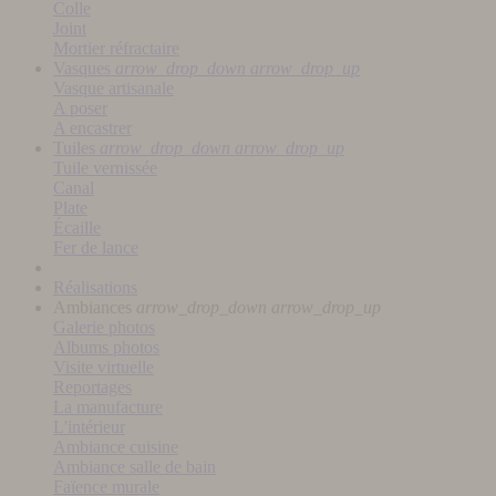
Colle
Joint
Mortier réfractaire
Vasques
arrow_drop_down
arrow_drop_up
Vasque artisanale
A poser
A encastrer
Tuiles
arrow_drop_down
arrow_drop_up
Tuile vernissée
Canal
Plate
Écaille
Fer de lance
Réalisations
Ambiances
arrow_drop_down
arrow_drop_up
Galerie photos
Albums photos
Visite virtuelle
Reportages
La manufacture
L'intérieur
Ambiance cuisine
Ambiance salle de bain
Faïence murale