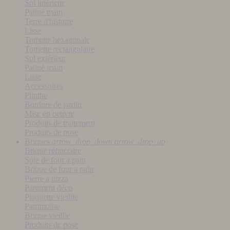
Sol intérieur
Patiné main
Terre d'histoire
Lisse
Tomette hexagonale
Tomette rectangulaire
Sol extérieur
Patiné main
Lisse
Accessoires
Plinthe
Bordure de jardin
Mise en oeuvre
Produits de traitement
Produits de pose
Briques
arrow_drop_down
arrow_drop_up
Brique réfractaire
Sole de four a pain
Brique de four a pain
Pierre a pizza
Parement déco
Plaquette vieillie
Patrimoine
Brique vieillie
Produits de pose