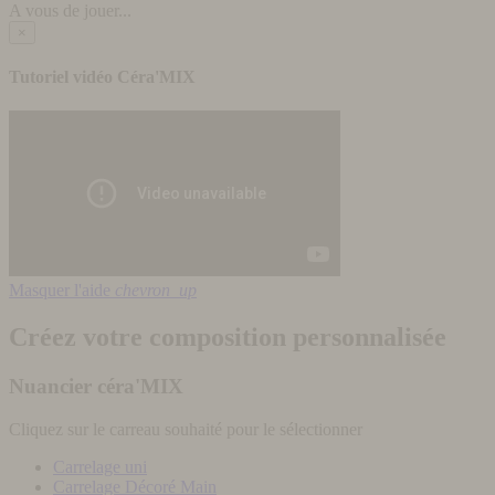
A vous de jouer...
×
Tutoriel vidéo Céra'MIX
Masquer l'aide
chevron_up
Créez votre composition personnalisée
Nuancier céra'MIX
Cliquez sur le carreau souhaité pour le sélectionner
Carrelage uni
Carrelage Décoré Main