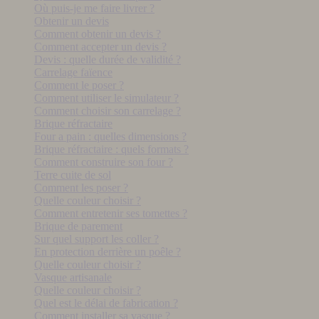
Où puis-je me faire livrer ?
Obtenir un devis
Comment obtenir un devis ?
Comment accepter un devis ?
Devis : quelle durée de validité ?
Carrelage faïence
Comment le poser ?
Comment utiliser le simulateur ?
Comment choisir son carrelage ?
Brique réfractaire
Four a pain : quelles dimensions ?
Brique réfractaire : quels formats ?
Comment construire son four ?
Terre cuite de sol
Comment les poser ?
Quelle couleur choisir ?
Comment entretenir ses tomettes ?
Brique de parement
Sur quel support les coller ?
En protection derrière un poêle ?
Quelle couleur choisir ?
Vasque artisanale
Quelle couleur choisir ?
Quel est le délai de fabrication ?
Comment installer sa vasque ?