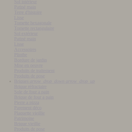
Sol intérieur
Patiné main
Terre d'histoire
Lisse
Tomette hexagonale
Tomette rectangulaire
Sol extérieur
Patiné main
Lisse
Accessoires
Plinthe
Bordure de jardin
Mise en oeuvre
Produits de traitement
Produits de pose
Briques
arrow_drop_down
arrow_drop_up
Brique réfractaire
Sole de four a pain
Brique de four a pain
Pierre a pizza
Parement déco
Plaquette vieillie
Patrimoine
Brique vieillie
Produits de pose