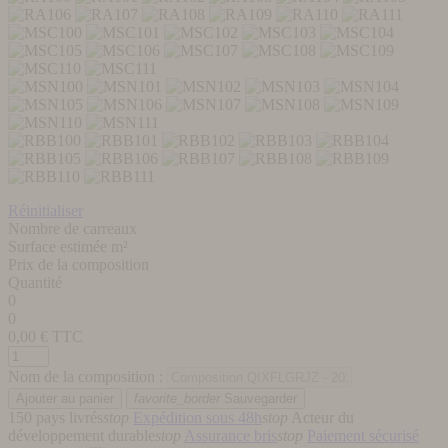
Réinitialiser
Nombre de carreaux
Surface estimée m²
Prix de la composition
Quantité
0
0
0,00
€ TTC
Nom de la composition :
favorite_border
Sauvegarder
150 pays livrés
stop
Expédition sous 48h
stop
Acteur du
développement durable
stop
Assurance bris
stop
Paiement sécurisé