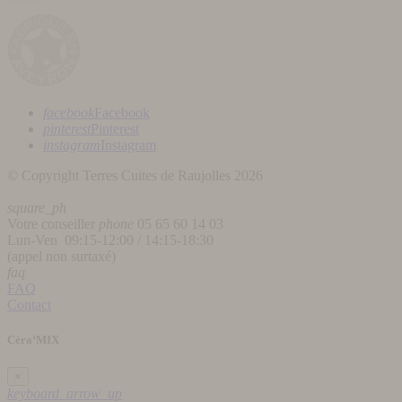
facebook
Facebook
pinterest
Pinterest
instagram
Instagram
© Copyright Terres Cuites de Raujolles 2026
square_ph
Votre conseiller
phone
05 65 60 14 03
Lun-Ven 09:15-12:00 / 14:15-18:30
(appel non surtaxé)
faq
FAQ
Contact
Céra‘MIX
×
keyboard_arrow_up