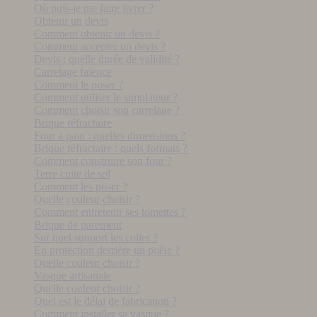
Où puis-je me faire livrer ?
Obtenir un devis
Comment obtenir un devis ?
Comment accepter un devis ?
Devis : quelle durée de validité ?
Carrelage faïence
Comment le poser ?
Comment utiliser le simulateur ?
Comment choisir son carrelage ?
Brique réfractaire
Four a pain : quelles dimensions ?
Brique réfractaire : quels formats ?
Comment construire son four ?
Terre cuite de sol
Comment les poser ?
Quelle couleur choisir ?
Comment entretenir ses tomettes ?
Brique de parement
Sur quel support les coller ?
En protection derrière un poêle ?
Quelle couleur choisir ?
Vasque artisanale
Quelle couleur choisir ?
Quel est le délai de fabrication ?
Comment installer sa vasque ?