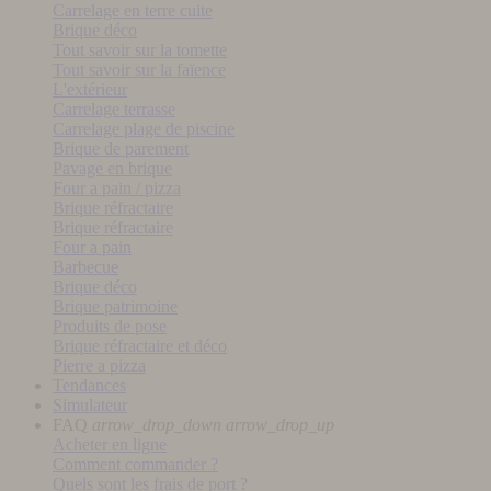
Carrelage en terre cuite
Brique déco
Tout savoir sur la tomette
Tout savoir sur la faïence
L'extérieur
Carrelage terrasse
Carrelage plage de piscine
Brique de parement
Pavage en brique
Four a pain / pizza
Brique réfractaire
Brique réfractaire
Four a pain
Barbecue
Brique déco
Brique patrimoine
Produits de pose
Brique réfractaire et déco
Pierre a pizza
Tendances
Simulateur
FAQ
arrow_drop_down
arrow_drop_up
Acheter en ligne
Comment commander ?
Quels sont les frais de port ?