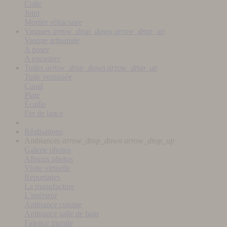
Colle
Joint
Mortier réfractaire
Vasques
arrow_drop_down
arrow_drop_up
Vasque artisanale
A poser
A encastrer
Tuiles
arrow_drop_down
arrow_drop_up
Tuile vernissée
Canal
Plate
Écaille
Fer de lance
Réalisations
Ambiances
arrow_drop_down
arrow_drop_up
Galerie photos
Albums photos
Visite virtuelle
Reportages
La manufacture
L'intérieur
Ambiance cuisine
Ambiance salle de bain
Faïence murale