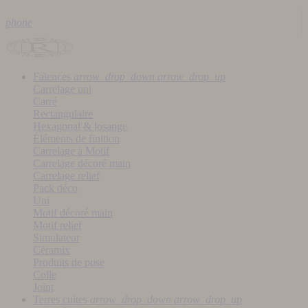
phone
Faïences
arrow_drop_down
arrow_drop_up
Carrelage uni
Carré
Rectangulaire
Hexagonal & losange
Éléments de finition
Carrelage à Motif
Carrelage décoré main
Carrelage relief
Pack déco
Uni
Motif décoré main
Motif relief
Simulateur
Céramix
Produits de pose
Colle
Joint
Terres cuites
arrow_drop_down
arrow_drop_up