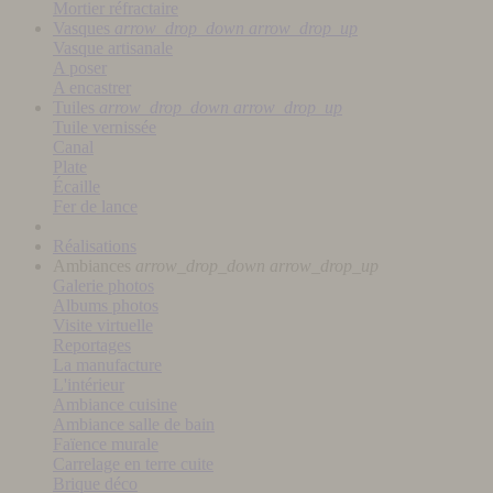
Mortier réfractaire
Vasques
arrow_drop_down
arrow_drop_up
Vasque artisanale
A poser
A encastrer
Tuiles
arrow_drop_down
arrow_drop_up
Tuile vernissée
Canal
Plate
Écaille
Fer de lance
Réalisations
Ambiances
arrow_drop_down
arrow_drop_up
Galerie photos
Albums photos
Visite virtuelle
Reportages
La manufacture
L'intérieur
Ambiance cuisine
Ambiance salle de bain
Faïence murale
Carrelage en terre cuite
Brique déco