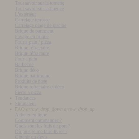
Tout savoir sur la tomette
Tout savoir sur la faïence
L'extérieur
Carrelage terrasse
Carrelage plage de piscine
Brique de parement
Pavage en brique
Four a pain / pizza
Brique réfractaire
Brique réfractaire
Four a pain
Barbecue
Brique déco
Brique patrimoine
Produits de pose
Brique réfractaire et déco
Pierre a pizza
Tendances
Simulateur
FAQ
arrow_drop_down
arrow_drop_up
Acheter en ligne
Comment commander ?
Quels sont les frais de port ?
Où puis-je me faire livrer ?
Obtenir un devis