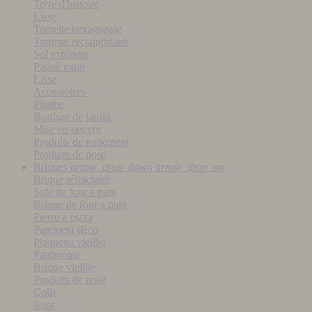
Terre d'histoire
Lisse
Tomette hexagonale
Tomette rectangulaire
Sol extérieur
Patiné main
Lisse
Accessoires
Plinthe
Bordure de jardin
Mise en oeuvre
Produits de traitement
Produits de pose
Briques
arrow_drop_down
arrow_drop_up
Brique réfractaire
Sole de four a pain
Brique de four a pain
Pierre a pizza
Parement déco
Plaquette vieillie
Patrimoine
Brique vieillie
Produits de pose
Colle
Joint