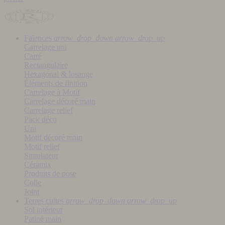
Faïences
arrow_drop_down
arrow_drop_up
Carrelage uni
Carré
Rectangulaire
Hexagonal & losange
Éléments de finition
Carrelage à Motif
Carrelage décoré main
Carrelage relief
Pack déco
Uni
Motif décoré main
Motif relief
Simulateur
Céramix
Produits de pose
Colle
Joint
Terres cuites
arrow_drop_down
arrow_drop_up
Sol intérieur
Patiné main