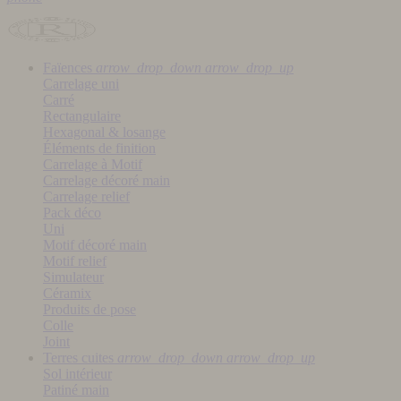
Faïences
arrow_drop_down
arrow_drop_up
Carrelage uni
Carré
Rectangulaire
Hexagonal & losange
Éléments de finition
Carrelage à Motif
Carrelage décoré main
Carrelage relief
Pack déco
Uni
Motif décoré main
Motif relief
Simulateur
Céramix
Produits de pose
Colle
Joint
Terres cuites
arrow_drop_down
arrow_drop_up
Sol intérieur
Patiné main