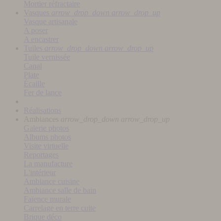
Mortier réfractaire
Vasques
arrow_drop_down
arrow_drop_up
Vasque artisanale
A poser
A encastrer
Tuiles
arrow_drop_down
arrow_drop_up
Tuile vernissée
Canal
Plate
Écaille
Fer de lance
Réalisations
Ambiances
arrow_drop_down
arrow_drop_up
Galerie photos
Albums photos
Visite virtuelle
Reportages
La manufacture
L'intérieur
Ambiance cuisine
Ambiance salle de bain
Faïence murale
Carrelage en terre cuite
Brique déco