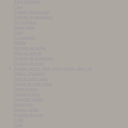
Terre d'histoire
Lisse
Tomette hexagonale
Tomette rectangulaire
Sol extérieur
Patiné main
Lisse
Accessoires
Plinthe
Bordure de jardin
Mise en oeuvre
Produits de traitement
Produits de pose
Briques
arrow_drop_down
arrow_drop_up
Brique réfractaire
Sole de four a pain
Brique de four a pain
Pierre a pizza
Parement déco
Plaquette vieillie
Patrimoine
Brique vieillie
Produits de pose
Colle
Joint