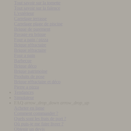
Tout savoir sur la tomette
Tout savoir sur la faïence
L'extérieur
Carrelage terrasse
Carrelage plage de piscine
Brique de parement
Pavage en brique
Four a pain / pizza
Brique réfractaire
Brique réfractaire
Four a pain
Barbecue
Brique déco
Brique patrimoine
Produits de pose
Brique réfractaire et déco
Pierre a pizza
Tendances
Simulateur
FAQ
arrow_drop_down
arrow_drop_up
Acheter en ligne
Comment commander ?
Quels sont les frais de port ?
Où puis-je me faire livrer ?
Obtenir un devis