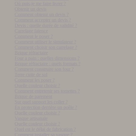
Où puis-je me faire livrer ?
Obtenir un devis
Comment obtenir un devis ?
Comment accepter un devis ?
Devis : quelle durée de validité ?
Carrelage faïence
Comment le poser ?
Comment utiliser le simulateur ?
Comment choisir son carrelage ?
Brique réfractaire
Four a pain : quelles dimensions ?
Brique réfractaire : quels formats ?
Comment construire son four ?
Terre cuite de sol
Comment les poser ?
Quelle couleur choisir ?
Comment entretenir ses tomettes ?
Brique de parement
Sur quel support les coller ?
En protection derrière un poêle ?
Quelle couleur choisir ?
Vasque artisanale
Quelle couleur choisir ?
Quel est le délai de fabrication ?
Comment installer sa vasque ?