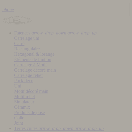
phone
Faïences
arrow_drop_down
arrow_drop_up
Carrelage uni
Carré
Rectangulaire
Hexagonal & losange
Éléments de finition
Carrelage à Motif
Carrelage décoré main
Carrelage relief
Pack déco
Uni
Motif décoré main
Motif relief
Simulateur
Céramix
Produits de pose
Colle
Joint
Terres cuites
arrow_drop_down
arrow_drop_up