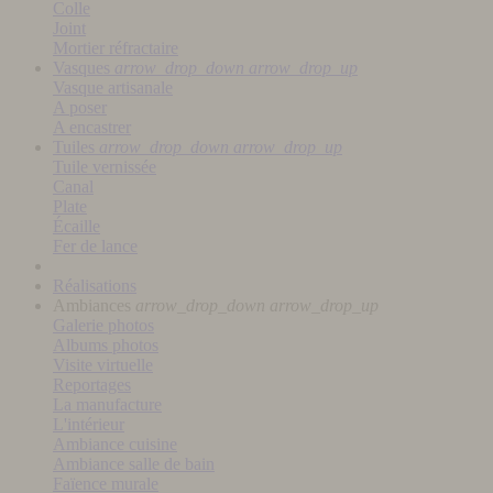
Colle
Joint
Mortier réfractaire
Vasques
arrow_drop_down
arrow_drop_up
Vasque artisanale
A poser
A encastrer
Tuiles
arrow_drop_down
arrow_drop_up
Tuile vernissée
Canal
Plate
Écaille
Fer de lance
Réalisations
Ambiances
arrow_drop_down
arrow_drop_up
Galerie photos
Albums photos
Visite virtuelle
Reportages
La manufacture
L'intérieur
Ambiance cuisine
Ambiance salle de bain
Faïence murale