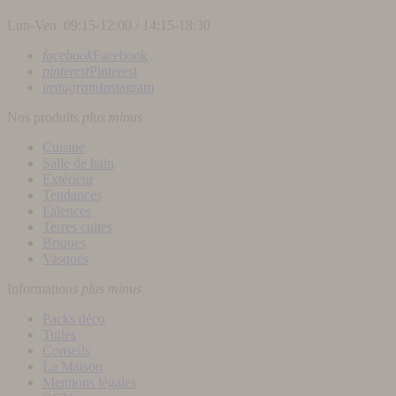
Lun-Ven 09:15-12:00 / 14:15-18:30
facebook
Facebook
pinterest
Pinterest
instagram
Instagram
Nos produits
plus
minus
Cuisine
Salle de bain
Extérieur
Tendances
Faïences
Terres cuites
Briques
Vasques
Informations
plus
minus
Packs déco
Tuiles
Conseils
La Maison
Mentions légales