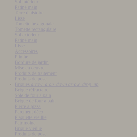
Sol intérieur
Patiné main
Terre d'histoire
Lisse
Tomette hexagonale
Tomette rectangulaire
Sol extérieur
Patiné main
Lisse
Accessoires
Plinthe
Bordure de jardin
Mise en oeuvre
Produits de traitement
Produits de pose
Briques
arrow_drop_down
arrow_drop_up
Brique réfractaire
Sole de four a pain
Brique de four a pain
Pierre a pizza
Parement déco
Plaquette vieillie
Patrimoine
Brique vieillie
Produits de pose