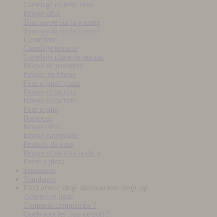
Carrelage en terre cuite
Brique déco
Tout savoir sur la tomette
Tout savoir sur la faïence
L'extérieur
Carrelage terrasse
Carrelage plage de piscine
Brique de parement
Pavage en brique
Four a pain / pizza
Brique réfractaire
Brique réfractaire
Four a pain
Barbecue
Brique déco
Brique patrimoine
Produits de pose
Brique réfractaire et déco
Pierre a pizza
Tendances
Simulateur
FAQ
arrow_drop_down
arrow_drop_up
Acheter en ligne
Comment commander ?
Quels sont les frais de port ?