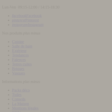
Lun-Ven 09:15-12:00 / 14:15-18:30
facebook
Facebook
pinterest
Pinterest
instagram
Instagram
Nos produits
plus
minus
Cuisine
Salle de bain
Extérieur
Tendances
Faïences
Terres cuites
Briques
Vasques
Informations
plus
minus
Packs déco
Tuiles
Conseils
La Maison
Mentions légales