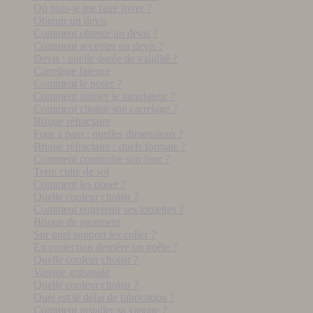
Où puis-je me faire livrer ?
Obtenir un devis
Comment obtenir un devis ?
Comment accepter un devis ?
Devis : quelle durée de validité ?
Carrelage faïence
Comment le poser ?
Comment utiliser le simulateur ?
Comment choisir son carrelage ?
Brique réfractaire
Four a pain : quelles dimensions ?
Brique réfractaire : quels formats ?
Comment construire son four ?
Terre cuite de sol
Comment les poser ?
Quelle couleur choisir ?
Comment entretenir ses tomettes ?
Brique de parement
Sur quel support les coller ?
En protection derrière un poêle ?
Quelle couleur choisir ?
Vasque artisanale
Quelle couleur choisir ?
Quel est le délai de fabrication ?
Comment installer sa vasque ?