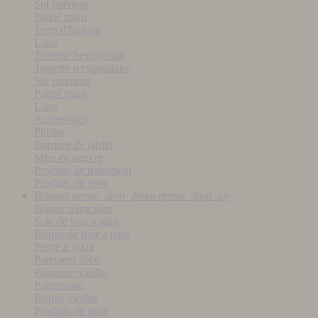
Sol intérieur
Patiné main
Terre d'histoire
Lisse
Tomette hexagonale
Tomette rectangulaire
Sol extérieur
Patiné main
Lisse
Accessoires
Plinthe
Bordure de jardin
Mise en oeuvre
Produits de traitement
Produits de pose
Briques
arrow_drop_down
arrow_drop_up
Brique réfractaire
Sole de four a pain
Brique de four a pain
Pierre a pizza
Parement déco
Plaquette vieillie
Patrimoine
Brique vieillie
Produits de pose