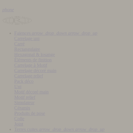
phone
Faïences
arrow_drop_down
arrow_drop_up
Carrelage uni
Carré
Rectangulaire
Hexagonal & losange
Éléments de finition
Carrelage à Motif
Carrelage décoré main
Carrelage relief
Pack déco
Uni
Motif décoré main
Motif relief
Simulateur
Céramix
Produits de pose
Colle
Joint
Terres cuites
arrow_drop_down
arrow_drop_up