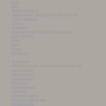
Colle
Joint
Mortier réfractaire
Vasques
arrow_drop_down
arrow_drop_up
Vasque artisanale
A poser
A encastrer
Tuiles
arrow_drop_down
arrow_drop_up
Tuile vernissée
Canal
Plate
Écaille
Fer de lance
Réalisations
Ambiances
arrow_drop_down
arrow_drop_up
Galerie photos
Albums photos
Visite virtuelle
Reportages
La manufacture
L'intérieur
Ambiance cuisine
Ambiance salle de bain
Faïence murale