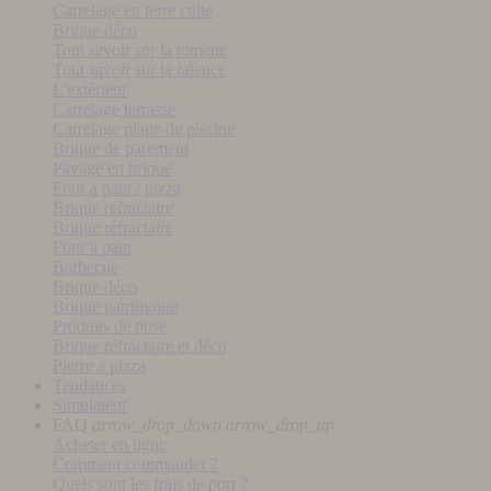
Carrelage en terre cuite
Brique déco
Tout savoir sur la tomette
Tout savoir sur la faïence
L'extérieur
Carrelage terrasse
Carrelage plage de piscine
Brique de parement
Pavage en brique
Four a pain / pizza
Brique réfractaire
Brique réfractaire
Four a pain
Barbecue
Brique déco
Brique patrimoine
Produits de pose
Brique réfractaire et déco
Pierre a pizza
Tendances
Simulateur
FAQ
arrow_drop_down
arrow_drop_up
Acheter en ligne
Comment commander ?
Quels sont les frais de port ?