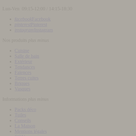
Lun-Ven 09:15-12:00 / 14:15-18:30
facebook
Facebook
pinterest
Pinterest
instagram
Instagram
Nos produits
plus
minus
Cuisine
Salle de bain
Extérieur
Tendances
Faïences
Terres cuites
Briques
Vasques
Informations
plus
minus
Packs déco
Tuiles
Conseils
La Maison
Mentions légales