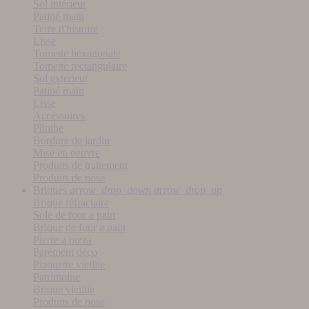
Sol intérieur
Patiné main
Terre d'histoire
Lisse
Tomette hexagonale
Tomette rectangulaire
Sol extérieur
Patiné main
Lisse
Accessoires
Plinthe
Bordure de jardin
Mise en oeuvre
Produits de traitement
Produits de pose
Briques
arrow_drop_down
arrow_drop_up
Brique réfractaire
Sole de four a pain
Brique de four a pain
Pierre a pizza
Parement déco
Plaquette vieillie
Patrimoine
Brique vieillie
Produits de pose