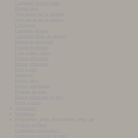
Carrelage en terre cuite
Brique déco
Tout savoir sur la tomette
Tout savoir sur la faïence
L'extérieur
Carrelage terrasse
Carrelage plage de piscine
Brique de parement
Pavage en brique
Four a pain / pizza
Brique réfractaire
Brique réfractaire
Four a pain
Barbecue
Brique déco
Brique patrimoine
Produits de pose
Brique réfractaire et déco
Pierre a pizza
Tendances
Simulateur
FAQ
arrow_drop_down
arrow_drop_up
Acheter en ligne
Comment commander ?
Quels sont les frais de port ?