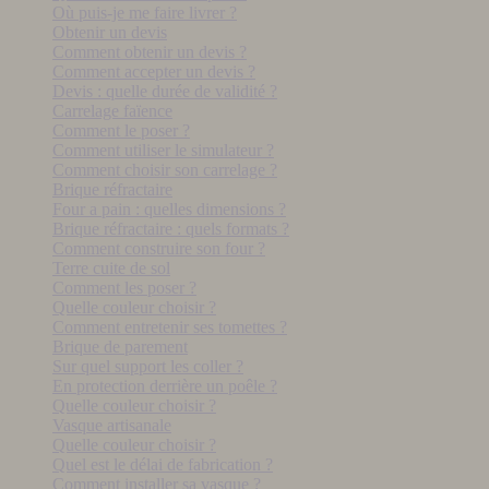
Où puis-je me faire livrer ?
Obtenir un devis
Comment obtenir un devis ?
Comment accepter un devis ?
Devis : quelle durée de validité ?
Carrelage faïence
Comment le poser ?
Comment utiliser le simulateur ?
Comment choisir son carrelage ?
Brique réfractaire
Four a pain : quelles dimensions ?
Brique réfractaire : quels formats ?
Comment construire son four ?
Terre cuite de sol
Comment les poser ?
Quelle couleur choisir ?
Comment entretenir ses tomettes ?
Brique de parement
Sur quel support les coller ?
En protection derrière un poêle ?
Quelle couleur choisir ?
Vasque artisanale
Quelle couleur choisir ?
Quel est le délai de fabrication ?
Comment installer sa vasque ?