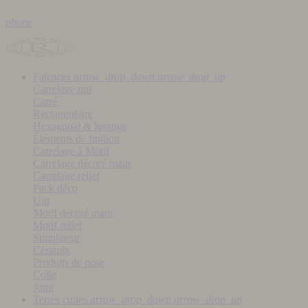
phone
Faïences
arrow_drop_down
arrow_drop_up
Carrelage uni
Carré
Rectangulaire
Hexagonal & losange
Éléments de finition
Carrelage à Motif
Carrelage décoré main
Carrelage relief
Pack déco
Uni
Motif décoré main
Motif relief
Simulateur
Céramix
Produits de pose
Colle
Joint
Terres cuites
arrow_drop_down
arrow_drop_up