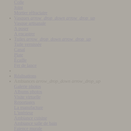
Colle
Joint
Mortier réfractaire
Vasques
arrow_drop_down
arrow_drop_up
Vasque artisanale
A poser
A encastrer
Tuiles
arrow_drop_down
arrow_drop_up
Tuile vernissée
Canal
Plate
Écaille
Fer de lance
Réalisations
Ambiances
arrow_drop_down
arrow_drop_up
Galerie photos
Albums photos
Visite virtuelle
Reportages
La manufacture
L'intérieur
Ambiance cuisine
Ambiance salle de bain
Faïence murale