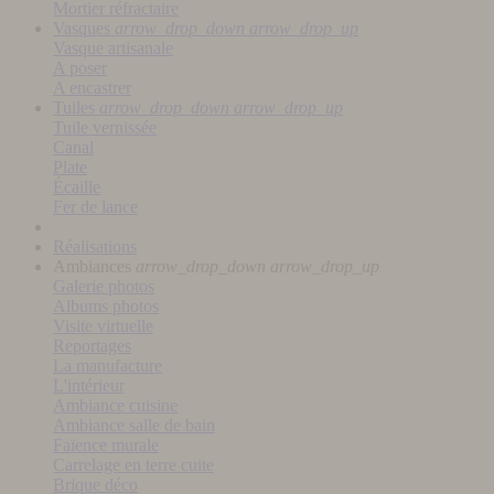
Mortier réfractaire
Vasques
arrow_drop_down
arrow_drop_up
Vasque artisanale
A poser
A encastrer
Tuiles
arrow_drop_down
arrow_drop_up
Tuile vernissée
Canal
Plate
Écaille
Fer de lance
Réalisations
Ambiances
arrow_drop_down
arrow_drop_up
Galerie photos
Albums photos
Visite virtuelle
Reportages
La manufacture
L'intérieur
Ambiance cuisine
Ambiance salle de bain
Faïence murale
Carrelage en terre cuite
Brique déco