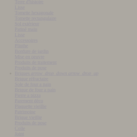
Terre d'histoire
Lisse
Tomette hexagonale
Tomette rectangulaire
Sol extérieur
Patiné main
Lisse
Accessoires
Plinthe
Bordure de jardin
Mise en oeuvre
Produits de traitement
Produits de pose
Briques
arrow_drop_down
arrow_drop_up
Brique réfractaire
Sole de four a pain
Brique de four a pain
Pierre a pizza
Parement déco
Plaquette vieillie
Patrimoine
Brique vieillie
Produits de pose
Colle
Joint