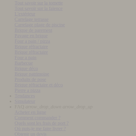
Tout savoir sur la tomette
Tout savoir sur la faïence
L'extérieur
Carrelage terrasse
Carrelage plage de piscine
Brique de parement
Pavage en brique
Four a pain / pizza
Brique réfractaire
Brique réfractaire
Four a pain
Barbecue
Brique déco
Brique patrimoine
Produits de pose
Brique réfractaire et déco
Pierre a pizza
Tendances
Simulateur
FAQ
arrow_drop_down
arrow_drop_up
Acheter en ligne
Comment commander ?
Quels sont les frais de port ?
Où puis-je me faire livrer ?
Obtenir un devis