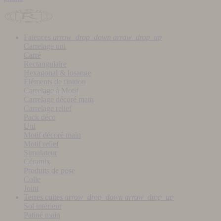
Faïences
arrow_drop_down
arrow_drop_up
Carrelage uni
Carré
Rectangulaire
Hexagonal & losange
Éléments de finition
Carrelage à Motif
Carrelage décoré main
Carrelage relief
Pack déco
Uni
Motif décoré main
Motif relief
Simulateur
Céramix
Produits de pose
Colle
Joint
Terres cuites
arrow_drop_down
arrow_drop_up
Sol intérieur
Patiné main