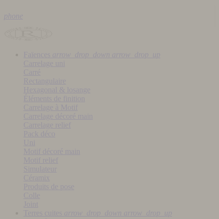
phone
Faïences
arrow_drop_down
arrow_drop_up
Carrelage uni
Carré
Rectangulaire
Hexagonal & losange
Éléments de finition
Carrelage à Motif
Carrelage décoré main
Carrelage relief
Pack déco
Uni
Motif décoré main
Motif relief
Simulateur
Céramix
Produits de pose
Colle
Joint
Terres cuites
arrow_drop_down
arrow_drop_up