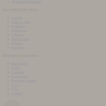
instagram
Instagram
Nos produits
plus
minus
Cuisine
Salle de bain
Extérieur
Tendances
Faïences
Terres cuites
Briques
Vasques
Informations
plus
minus
Packs déco
Tuiles
Conseils
La Maison
Mentions légales
CGV
FAQ
Contact