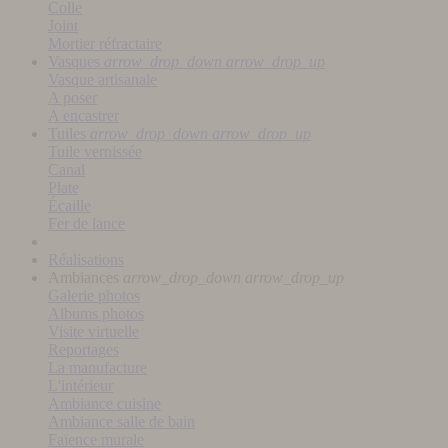
Colle
Joint
Mortier réfractaire
Vasques
arrow_drop_down
arrow_drop_up
Vasque artisanale
A poser
A encastrer
Tuiles
arrow_drop_down
arrow_drop_up
Tuile vernissée
Canal
Plate
Écaille
Fer de lance
Réalisations
Ambiances
arrow_drop_down
arrow_drop_up
Galerie photos
Albums photos
Visite virtuelle
Reportages
La manufacture
L'intérieur
Ambiance cuisine
Ambiance salle de bain
Faïence murale