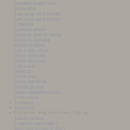
Carrelage en terre cuite
Brique déco
Tout savoir sur la tomette
Tout savoir sur la faïence
L'extérieur
Carrelage terrasse
Carrelage plage de piscine
Brique de parement
Pavage en brique
Four a pain / pizza
Brique réfractaire
Brique réfractaire
Four a pain
Barbecue
Brique déco
Brique patrimoine
Produits de pose
Brique réfractaire et déco
Pierre a pizza
Tendances
Simulateur
FAQ
arrow_drop_down
arrow_drop_up
Acheter en ligne
Comment commander ?
Quels sont les frais de port ?