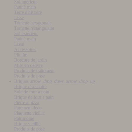
Sol intérieur
Patiné main
Terre d'histoire
Lisse
Tomette hexagonale
Tomette rectangulaire
Sol extérieur
Patiné main
Lisse
Accessoires
Plinthe
Bordure de jardin
Mise en oeuvre
Produits de traitement
Produits de pose
Briques
arrow_drop_down
arrow_drop_up
Brique réfractaire
Sole de four a pain
Brique de four a pain
Pierre a pizza
Parement déco
Plaquette vieillie
Patrimoine
Brique vieillie
Produits de pose