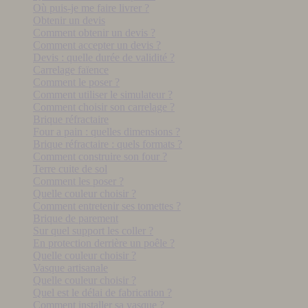
Où puis-je me faire livrer ?
Obtenir un devis
Comment obtenir un devis ?
Comment accepter un devis ?
Devis : quelle durée de validité ?
Carrelage faïence
Comment le poser ?
Comment utiliser le simulateur ?
Comment choisir son carrelage ?
Brique réfractaire
Four a pain : quelles dimensions ?
Brique réfractaire : quels formats ?
Comment construire son four ?
Terre cuite de sol
Comment les poser ?
Quelle couleur choisir ?
Comment entretenir ses tomettes ?
Brique de parement
Sur quel support les coller ?
En protection derrière un poêle ?
Quelle couleur choisir ?
Vasque artisanale
Quelle couleur choisir ?
Quel est le délai de fabrication ?
Comment installer sa vasque ?