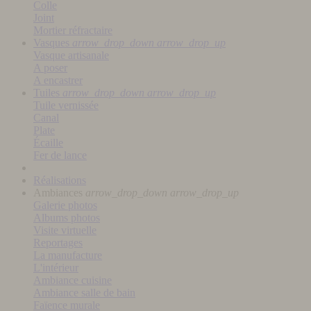
Colle
Joint
Mortier réfractaire
Vasques
arrow_drop_down
arrow_drop_up
Vasque artisanale
A poser
A encastrer
Tuiles
arrow_drop_down
arrow_drop_up
Tuile vernissée
Canal
Plate
Écaille
Fer de lance
Réalisations
Ambiances
arrow_drop_down
arrow_drop_up
Galerie photos
Albums photos
Visite virtuelle
Reportages
La manufacture
L'intérieur
Ambiance cuisine
Ambiance salle de bain
Faïence murale