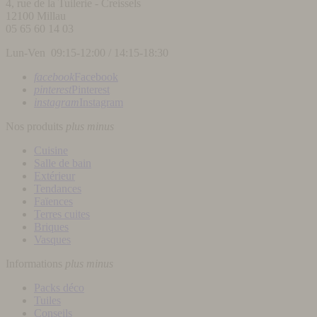
4, rue de la Tuilerie - Creissels
12100
Millau
05 65 60 14 03
Lun-Ven 09:15-12:00 / 14:15-18:30
facebook
Facebook
pinterest
Pinterest
instagram
Instagram
Nos produits
plus
minus
Cuisine
Salle de bain
Extérieur
Tendances
Faïences
Terres cuites
Briques
Vasques
Informations
plus
minus
Packs déco
Tuiles
Conseils