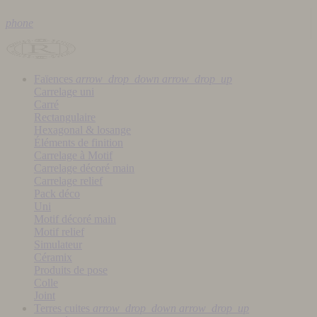
phone
Faïences
arrow_drop_down
arrow_drop_up
Carrelage uni
Carré
Rectangulaire
Hexagonal & losange
Éléments de finition
Carrelage à Motif
Carrelage décoré main
Carrelage relief
Pack déco
Uni
Motif décoré main
Motif relief
Simulateur
Céramix
Produits de pose
Colle
Joint
Terres cuites
arrow_drop_down
arrow_drop_up