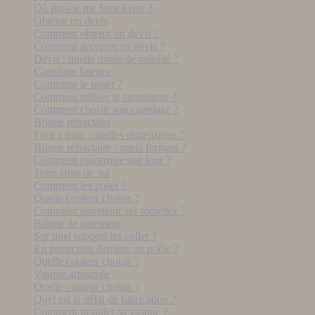
Où puis-je me faire livrer ?
Obtenir un devis
Comment obtenir un devis ?
Comment accepter un devis ?
Devis : quelle durée de validité ?
Carrelage faïence
Comment le poser ?
Comment utiliser le simulateur ?
Comment choisir son carrelage ?
Brique réfractaire
Four a pain : quelles dimensions ?
Brique réfractaire : quels formats ?
Comment construire son four ?
Terre cuite de sol
Comment les poser ?
Quelle couleur choisir ?
Comment entretenir ses tomettes ?
Brique de parement
Sur quel support les coller ?
En protection derrière un poêle ?
Quelle couleur choisir ?
Vasque artisanale
Quelle couleur choisir ?
Quel est le délai de fabrication ?
Comment installer sa vasque ?