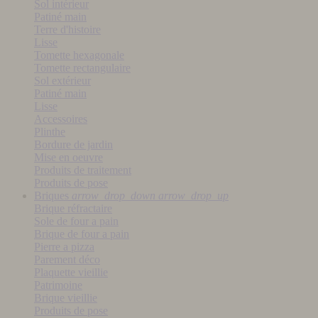
Sol intérieur
Patiné main
Terre d'histoire
Lisse
Tomette hexagonale
Tomette rectangulaire
Sol extérieur
Patiné main
Lisse
Accessoires
Plinthe
Bordure de jardin
Mise en oeuvre
Produits de traitement
Produits de pose
Briques
arrow_drop_down
arrow_drop_up
Brique réfractaire
Sole de four a pain
Brique de four a pain
Pierre a pizza
Parement déco
Plaquette vieillie
Patrimoine
Brique vieillie
Produits de pose