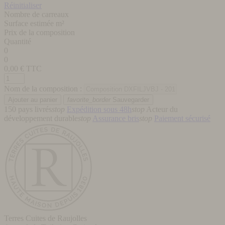
Réinitialiser
Nombre de carreaux
Surface estimée m²
Prix de la composition
Quantité
0
0
0,00
€ TTC
Nom de la composition :
favorite_border
Sauvegarder
150 pays livrés
stop
Expédition sous 48h
stop
Acteur du
développement durable
stop
Assurance bris
stop
Paiement sécurisé
Terres Cuites de Raujolles