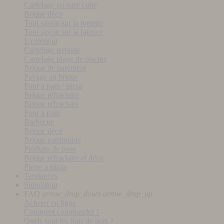
Carrelage en terre cuite
Brique déco
Tout savoir sur la tomette
Tout savoir sur la faïence
L'extérieur
Carrelage terrasse
Carrelage plage de piscine
Brique de parement
Pavage en brique
Four a pain / pizza
Brique réfractaire
Brique réfractaire
Four a pain
Barbecue
Brique déco
Brique patrimoine
Produits de pose
Brique réfractaire et déco
Pierre a pizza
Tendances
Simulateur
FAQ
arrow_drop_down
arrow_drop_up
Acheter en ligne
Comment commander ?
Quels sont les frais de port ?