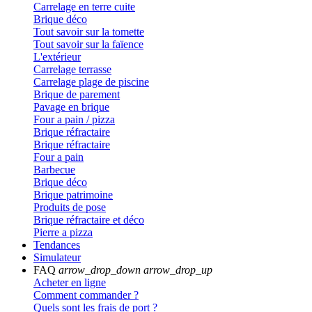
Carrelage en terre cuite
Brique déco
Tout savoir sur la tomette
Tout savoir sur la faïence
L'extérieur
Carrelage terrasse
Carrelage plage de piscine
Brique de parement
Pavage en brique
Four a pain / pizza
Brique réfractaire
Brique réfractaire
Four a pain
Barbecue
Brique déco
Brique patrimoine
Produits de pose
Brique réfractaire et déco
Pierre a pizza
Tendances
Simulateur
FAQ
arrow_drop_down
arrow_drop_up
Acheter en ligne
Comment commander ?
Quels sont les frais de port ?