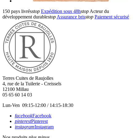
150 pays livrés
stop
Expédition sous 48h
stop
Acteur du
développement durable
stop
Assurance bris
stop
Paiement sécurisé
Terres Cuites de Raujolles
4, rue de la Tuilerie - Creissels
12100
Millau
05 65 60 14 03
Lun-Ven 09:15-12:00 / 14:15-18:30
facebook
Facebook
pinterest
Pinterest
instagram
Instagram
Nos produits
plus
minus