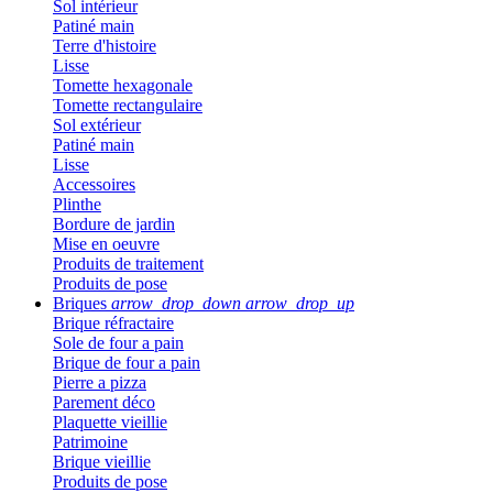
Sol intérieur
Patiné main
Terre d'histoire
Lisse
Tomette hexagonale
Tomette rectangulaire
Sol extérieur
Patiné main
Lisse
Accessoires
Plinthe
Bordure de jardin
Mise en oeuvre
Produits de traitement
Produits de pose
Briques
arrow_drop_down
arrow_drop_up
Brique réfractaire
Sole de four a pain
Brique de four a pain
Pierre a pizza
Parement déco
Plaquette vieillie
Patrimoine
Brique vieillie
Produits de pose