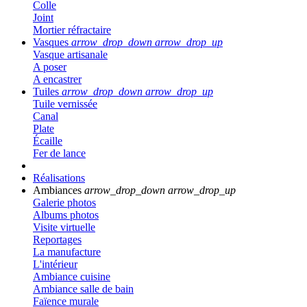
Colle
Joint
Mortier réfractaire
Vasques
arrow_drop_down
arrow_drop_up
Vasque artisanale
A poser
A encastrer
Tuiles
arrow_drop_down
arrow_drop_up
Tuile vernissée
Canal
Plate
Écaille
Fer de lance
Réalisations
Ambiances
arrow_drop_down
arrow_drop_up
Galerie photos
Albums photos
Visite virtuelle
Reportages
La manufacture
L'intérieur
Ambiance cuisine
Ambiance salle de bain
Faïence murale