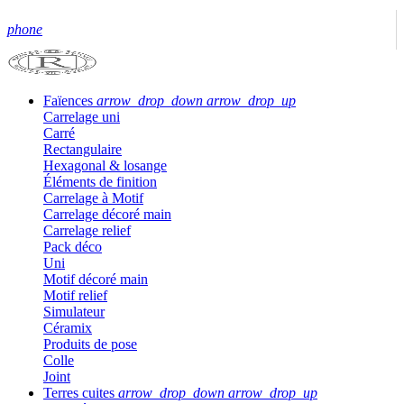
phone
Faïences
arrow_drop_down
arrow_drop_up
Carrelage uni
Carré
Rectangulaire
Hexagonal & losange
Éléments de finition
Carrelage à Motif
Carrelage décoré main
Carrelage relief
Pack déco
Uni
Motif décoré main
Motif relief
Simulateur
Céramix
Produits de pose
Colle
Joint
Terres cuites
arrow_drop_down
arrow_drop_up