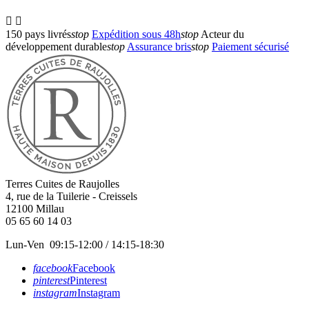


150 pays livrés
stop
Expédition sous 48h
stop
Acteur du
développement durable
stop
Assurance bris
stop
Paiement sécurisé
Terres Cuites de Raujolles
4, rue de la Tuilerie - Creissels
12100
Millau
05 65 60 14 03
Lun-Ven 09:15-12:00 / 14:15-18:30
facebook
Facebook
pinterest
Pinterest
instagram
Instagram