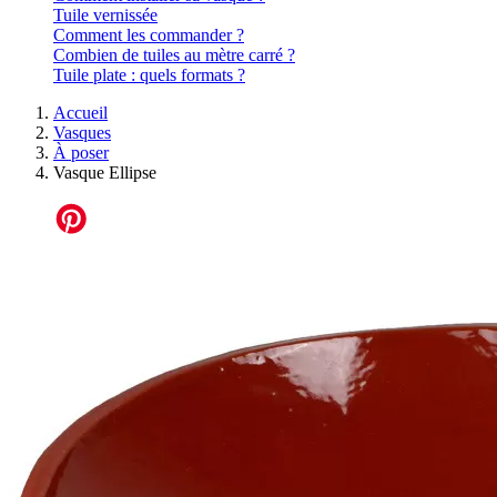
Tuile vernissée
Comment les commander ?
Combien de tuiles au mètre carré ?
Tuile plate : quels formats ?
Accueil
Vasques
À poser
Vasque Ellipse