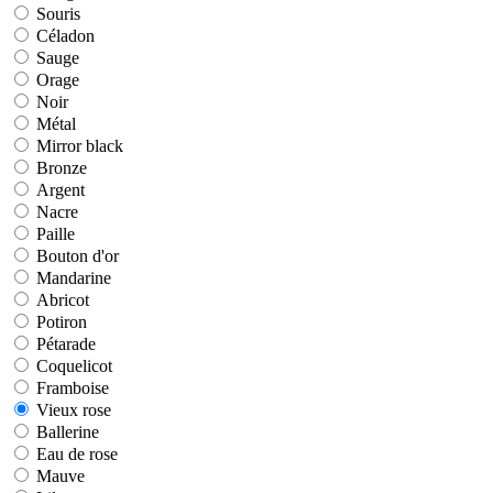
Souris
Souris
Céladon
Céladon
Sauge
Sauge
Orage
Orage
Noir
Noir
Métal
Métal
Mirror black
Mirror black
Bronze
Bronze
Argent
Argent
Nacre
Nacre
Paille
Paille
Bouton d'or
Bouton d'or
Mandarine
Mandarine
Abricot
Abricot
Potiron
Potiron
Pétarade
Pétarade
Coquelicot
Coquelicot
Framboise
Framboise
Vieux rose
Vieux rose
Ballerine
Ballerine
Eau de rose
Eau de rose
Mauve
Mauve