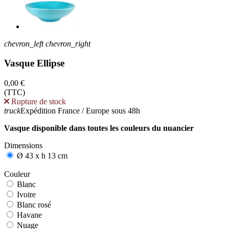
chevron_left
chevron_right
Vasque Ellipse
0,00 €
(TTC)
Rupture de stock
truck
Expédition France / Europe sous 48h
Vasque disponible dans toutes les couleurs du nuancier
Dimensions
Ø 43 x h 13 cm
Couleur
Blanc
Blanc
Ivoire
Ivoire
Blanc rosé
Blanc rosé
Havane
Havane
Nuage
Nuage