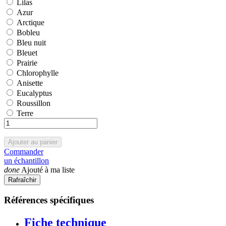
Lilas
Lilas
Azur
Azur
Arctique
Arctique
Bobleu
Bobleu
Bleu nuit
Bleu nuit
Bleuet
Bleuet
Prairie
Prairie
Chlorophylle
Chlorophylle
Anisette
Anisette
Eucalyptus
Eucalyptus
Roussillon
Roussillon
Terre
Terre
Ajouter au panier
Commander
un échantillon
done
Ajouté à ma liste
Références spécifiques
Fiche technique