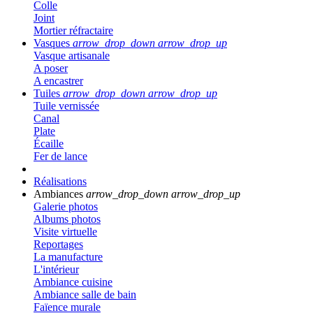
Colle
Joint
Mortier réfractaire
Vasques
arrow_drop_down
arrow_drop_up
Vasque artisanale
A poser
A encastrer
Tuiles
arrow_drop_down
arrow_drop_up
Tuile vernissée
Canal
Plate
Écaille
Fer de lance
Réalisations
Ambiances
arrow_drop_down
arrow_drop_up
Galerie photos
Albums photos
Visite virtuelle
Reportages
La manufacture
L'intérieur
Ambiance cuisine
Ambiance salle de bain
Faïence murale