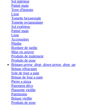
Sol intérieur
Patiné main
Terre d'histoire
Lisse
Tomette hexagonale
Tomette rectangulaire
Sol extérieur
Patiné main
Lisse
Accessoires
Plinthe
Bordure de jardin
Mise en oeuvre
Produits de traitement
Produits de pose
Briques
arrow_drop_down
arrow_drop_up
Brique réfractaire
Sole de four a pain
Brique de four a pain
Pierre a pizza
Parement déco
Plaquette vieillie
Patrimoine
Brique vieillie
Produits de pose