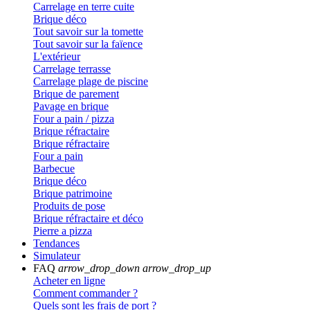
Carrelage en terre cuite
Brique déco
Tout savoir sur la tomette
Tout savoir sur la faïence
L'extérieur
Carrelage terrasse
Carrelage plage de piscine
Brique de parement
Pavage en brique
Four a pain / pizza
Brique réfractaire
Brique réfractaire
Four a pain
Barbecue
Brique déco
Brique patrimoine
Produits de pose
Brique réfractaire et déco
Pierre a pizza
Tendances
Simulateur
FAQ
arrow_drop_down
arrow_drop_up
Acheter en ligne
Comment commander ?
Quels sont les frais de port ?