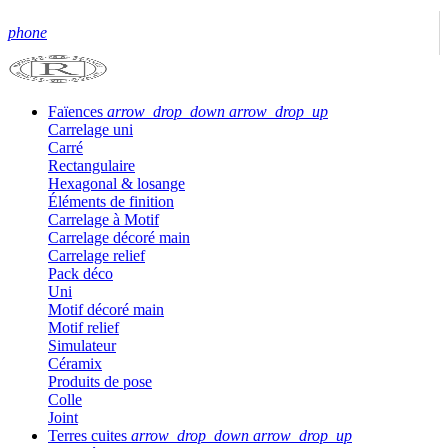
phone
Faïences
arrow_drop_down
arrow_drop_up
Carrelage uni
Carré
Rectangulaire
Hexagonal & losange
Éléments de finition
Carrelage à Motif
Carrelage décoré main
Carrelage relief
Pack déco
Uni
Motif décoré main
Motif relief
Simulateur
Céramix
Produits de pose
Colle
Joint
Terres cuites
arrow_drop_down
arrow_drop_up