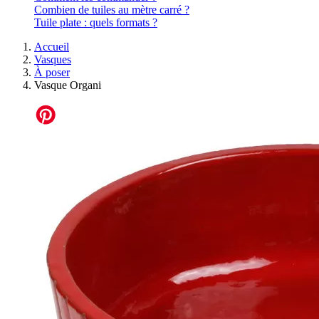
Combien de tuiles au mètre carré ?
Tuile plate : quels formats ?
Accueil
Vasques
À poser
Vasque Organi