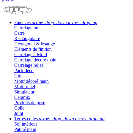
Faïences
arrow_drop_down
arrow_drop_up
Carrelage uni
Carré
Rectangulaire
Hexagonal & losange
Éléments de finition
Carrelage à Motif
Carrelage décoré main
Carrelage relief
Pack déco
Uni
Motif décoré main
Motif relief
Simulateur
Céramix
Produits de pose
Colle
Joint
Terres cuites
arrow_drop_down
arrow_drop_up
Sol intérieur
Patiné main