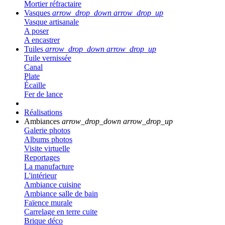
Mortier réfractaire
Vasques
arrow_drop_down
arrow_drop_up
Vasque artisanale
A poser
A encastrer
Tuiles
arrow_drop_down
arrow_drop_up
Tuile vernissée
Canal
Plate
Écaille
Fer de lance
Réalisations
Ambiances
arrow_drop_down
arrow_drop_up
Galerie photos
Albums photos
Visite virtuelle
Reportages
La manufacture
L'intérieur
Ambiance cuisine
Ambiance salle de bain
Faïence murale
Carrelage en terre cuite
Brique déco