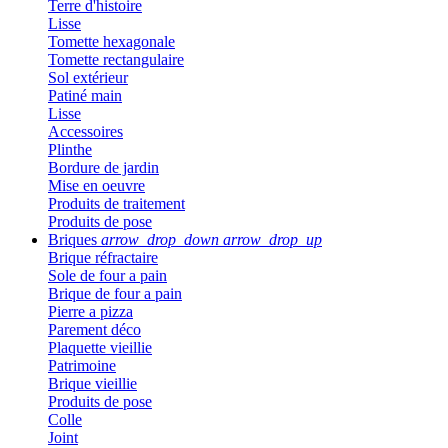
Terre d'histoire
Lisse
Tomette hexagonale
Tomette rectangulaire
Sol extérieur
Patiné main
Lisse
Accessoires
Plinthe
Bordure de jardin
Mise en oeuvre
Produits de traitement
Produits de pose
Briques
arrow_drop_down
arrow_drop_up
Brique réfractaire
Sole de four a pain
Brique de four a pain
Pierre a pizza
Parement déco
Plaquette vieillie
Patrimoine
Brique vieillie
Produits de pose
Colle
Joint