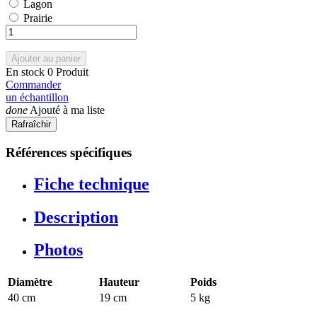
Lagon
Lagon
Prairie
Prairie
Ajouter au panier
En stock
0 Produit
Commander
un échantillon
done
Ajouté à ma liste
Références spécifiques
Fiche technique
Description
Photos
Diamètre
Hauteur
Poids
40 cm
19 cm
5 kg