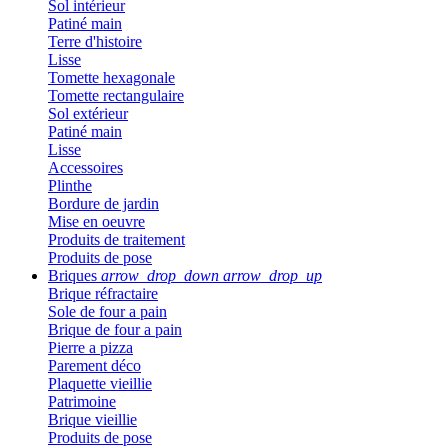
Sol intérieur
Patiné main
Terre d'histoire
Lisse
Tomette hexagonale
Tomette rectangulaire
Sol extérieur
Patiné main
Lisse
Accessoires
Plinthe
Bordure de jardin
Mise en oeuvre
Produits de traitement
Produits de pose
Briques
arrow_drop_down
arrow_drop_up
Brique réfractaire
Sole de four a pain
Brique de four a pain
Pierre a pizza
Parement déco
Plaquette vieillie
Patrimoine
Brique vieillie
Produits de pose