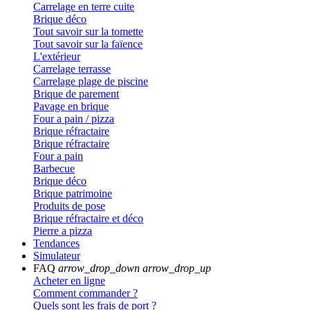
Carrelage en terre cuite
Brique déco
Tout savoir sur la tomette
Tout savoir sur la faïence
L'extérieur
Carrelage terrasse
Carrelage plage de piscine
Brique de parement
Pavage en brique
Four a pain / pizza
Brique réfractaire
Brique réfractaire
Four a pain
Barbecue
Brique déco
Brique patrimoine
Produits de pose
Brique réfractaire et déco
Pierre a pizza
Tendances
Simulateur
FAQ
arrow_drop_down
arrow_drop_up
Acheter en ligne
Comment commander ?
Quels sont les frais de port ?