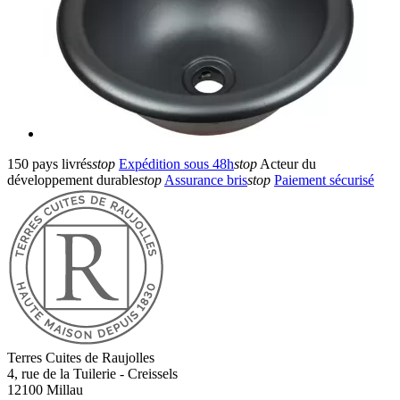
150 pays livrés
stop
Expédition sous 48h
stop
Acteur du
développement durable
stop
Assurance bris
stop
Paiement sécurisé
Terres Cuites de Raujolles
4, rue de la Tuilerie - Creissels
12100
Millau