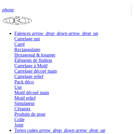
phone
Faïences
arrow_drop_down
arrow_drop_up
Carrelage uni
Carré
Rectangulaire
Hexagonal & losange
Éléments de finition
Carrelage à Motif
Carrelage décoré main
Carrelage relief
Pack déco
Uni
Motif décoré main
Motif relief
Simulateur
Céramix
Produits de pose
Colle
Joint
Terres cuites
arrow_drop_down
arrow_drop_up