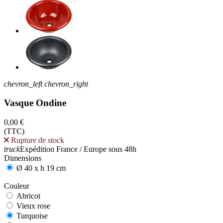
chevron_left
chevron_right
Vasque Ondine
0,00 €
(TTC)
Rupture de stock
truck
Expédition France / Europe sous 48h
Dimensions
Ø 40 x h 19 cm
Couleur
Abricot
Abricot
Vieux rose
Vieux rose
Turquoise
Turquoise