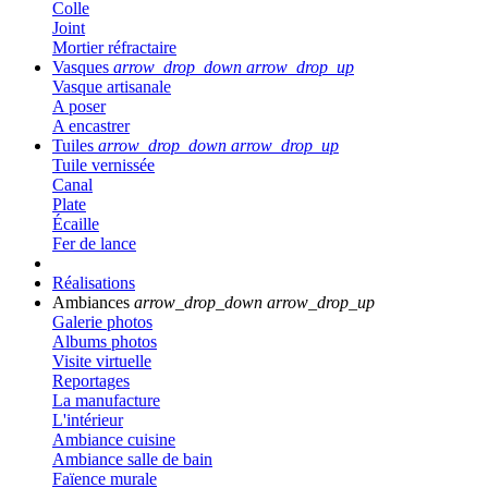
Colle
Joint
Mortier réfractaire
Vasques
arrow_drop_down
arrow_drop_up
Vasque artisanale
A poser
A encastrer
Tuiles
arrow_drop_down
arrow_drop_up
Tuile vernissée
Canal
Plate
Écaille
Fer de lance
Réalisations
Ambiances
arrow_drop_down
arrow_drop_up
Galerie photos
Albums photos
Visite virtuelle
Reportages
La manufacture
L'intérieur
Ambiance cuisine
Ambiance salle de bain
Faïence murale