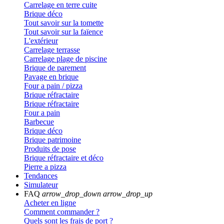
Carrelage en terre cuite
Brique déco
Tout savoir sur la tomette
Tout savoir sur la faïence
L'extérieur
Carrelage terrasse
Carrelage plage de piscine
Brique de parement
Pavage en brique
Four a pain / pizza
Brique réfractaire
Brique réfractaire
Four a pain
Barbecue
Brique déco
Brique patrimoine
Produits de pose
Brique réfractaire et déco
Pierre a pizza
Tendances
Simulateur
FAQ
arrow_drop_down
arrow_drop_up
Acheter en ligne
Comment commander ?
Quels sont les frais de port ?