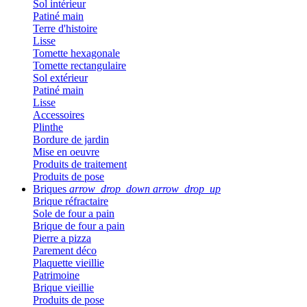
Sol intérieur
Patiné main
Terre d'histoire
Lisse
Tomette hexagonale
Tomette rectangulaire
Sol extérieur
Patiné main
Lisse
Accessoires
Plinthe
Bordure de jardin
Mise en oeuvre
Produits de traitement
Produits de pose
Briques
arrow_drop_down
arrow_drop_up
Brique réfractaire
Sole de four a pain
Brique de four a pain
Pierre a pizza
Parement déco
Plaquette vieillie
Patrimoine
Brique vieillie
Produits de pose