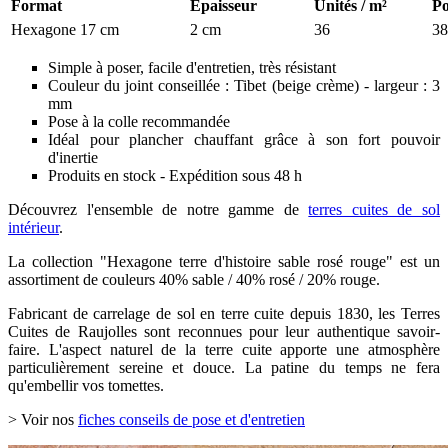
Format
Épaisseur
Unités / m²
Po
Hexagone 17 cm
2 cm
36
38
Simple à poser, facile d'entretien, très résistant
Couleur du joint conseillée : Tibet (beige crème) - largeur : 3
mm
Pose à la colle recommandée
Idéal pour plancher chauffant grâce à son fort pouvoir
d'inertie
Produits en stock - Expédition sous 48 h
Découvrez l'ensemble de notre gamme de
terres cuites de sol
intérieur
.
La collection "Hexagone terre d'histoire sable rosé rouge" est un
assortiment de couleurs 40% sable / 40% rosé / 20% rouge.
Fabricant de carrelage de sol en terre cuite depuis 1830, les Terres
Cuites de Raujolles sont reconnues pour leur authentique savoir-
faire. L'aspect naturel de la terre cuite apporte une atmosphère
particulièrement sereine et douce. La patine du temps ne fera
qu'embellir vos tomettes.
> Voir nos
fiches conseils de pose et d'entretien