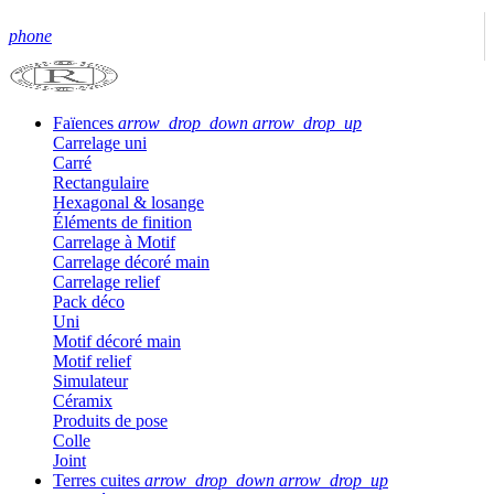
phone
Faïences
arrow_drop_down
arrow_drop_up
Carrelage uni
Carré
Rectangulaire
Hexagonal & losange
Éléments de finition
Carrelage à Motif
Carrelage décoré main
Carrelage relief
Pack déco
Uni
Motif décoré main
Motif relief
Simulateur
Céramix
Produits de pose
Colle
Joint
Terres cuites
arrow_drop_down
arrow_drop_up