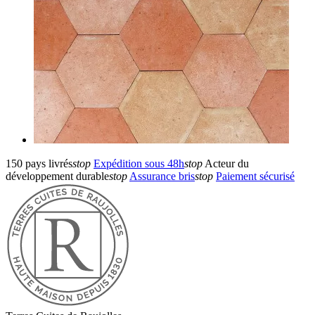
150 pays livrés
stop
Expédition sous 48h
stop
Acteur du
développement durable
stop
Assurance bris
stop
Paiement sécurisé