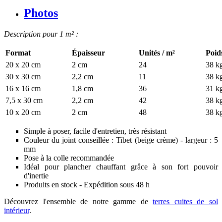
Photos
Description pour 1 m² :
Format
Épaisseur
Unités / m²
Poid
20 x 20 cm
2 cm
24
38 k
30 x 30 cm
2,2 cm
11
38 k
16 x 16 cm
1,8 cm
36
31 k
7,5 x 30 cm
2,2 cm
42
38 k
10 x 20 cm
2 cm
48
38 k
Simple à poser, facile d'entretien, très résistant
Couleur du joint conseillée : Tibet (beige crème) - largeur : 5
mm
Pose à la colle recommandée
Idéal pour plancher chauffant grâce à son fort pouvoir
d'inertie
Produits en stock - Expédition sous 48 h
Découvrez l'ensemble de notre gamme de
terres cuites de sol
intérieur
.