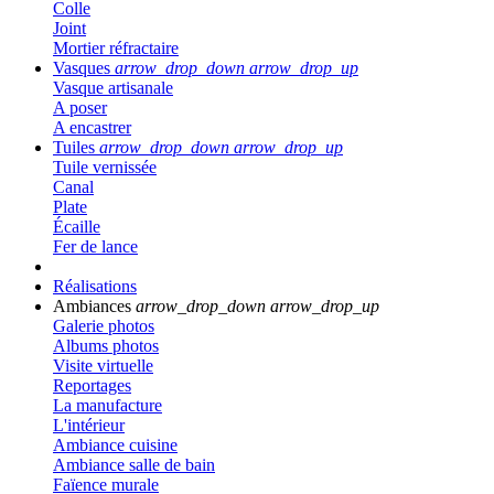
Colle
Joint
Mortier réfractaire
Vasques
arrow_drop_down
arrow_drop_up
Vasque artisanale
A poser
A encastrer
Tuiles
arrow_drop_down
arrow_drop_up
Tuile vernissée
Canal
Plate
Écaille
Fer de lance
Réalisations
Ambiances
arrow_drop_down
arrow_drop_up
Galerie photos
Albums photos
Visite virtuelle
Reportages
La manufacture
L'intérieur
Ambiance cuisine
Ambiance salle de bain
Faïence murale