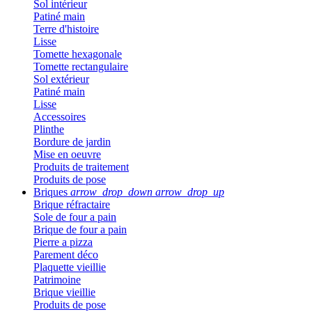
Sol intérieur
Patiné main
Terre d'histoire
Lisse
Tomette hexagonale
Tomette rectangulaire
Sol extérieur
Patiné main
Lisse
Accessoires
Plinthe
Bordure de jardin
Mise en oeuvre
Produits de traitement
Produits de pose
Briques
arrow_drop_down
arrow_drop_up
Brique réfractaire
Sole de four a pain
Brique de four a pain
Pierre a pizza
Parement déco
Plaquette vieillie
Patrimoine
Brique vieillie
Produits de pose