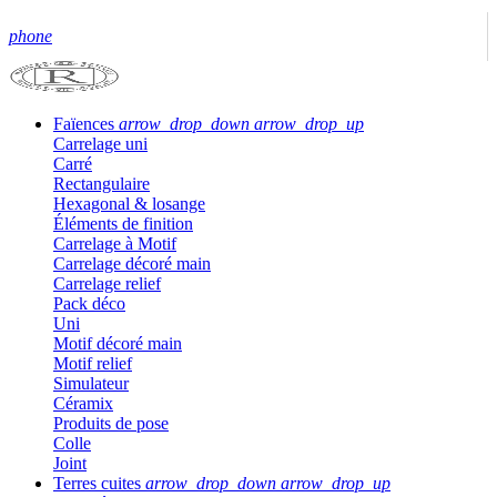
phone
Faïences
arrow_drop_down
arrow_drop_up
Carrelage uni
Carré
Rectangulaire
Hexagonal & losange
Éléments de finition
Carrelage à Motif
Carrelage décoré main
Carrelage relief
Pack déco
Uni
Motif décoré main
Motif relief
Simulateur
Céramix
Produits de pose
Colle
Joint
Terres cuites
arrow_drop_down
arrow_drop_up