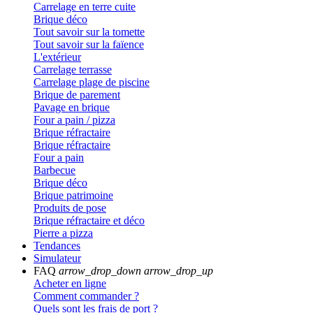
Carrelage en terre cuite
Brique déco
Tout savoir sur la tomette
Tout savoir sur la faïence
L'extérieur
Carrelage terrasse
Carrelage plage de piscine
Brique de parement
Pavage en brique
Four a pain / pizza
Brique réfractaire
Brique réfractaire
Four a pain
Barbecue
Brique déco
Brique patrimoine
Produits de pose
Brique réfractaire et déco
Pierre a pizza
Tendances
Simulateur
FAQ
arrow_drop_down
arrow_drop_up
Acheter en ligne
Comment commander ?
Quels sont les frais de port ?