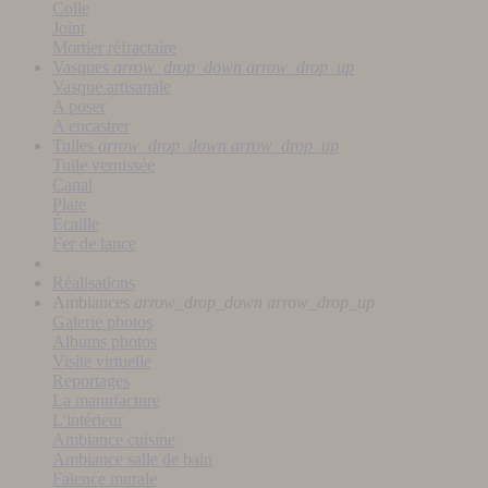
Colle
Joint
Mortier réfractaire
Vasques
arrow_drop_down
arrow_drop_up
Vasque artisanale
A poser
A encastrer
Tuiles
arrow_drop_down
arrow_drop_up
Tuile vernissée
Canal
Plate
Écaille
Fer de lance
Réalisations
Ambiances
arrow_drop_down
arrow_drop_up
Galerie photos
Albums photos
Visite virtuelle
Reportages
La manufacture
L'intérieur
Ambiance cuisine
Ambiance salle de bain
Faïence murale