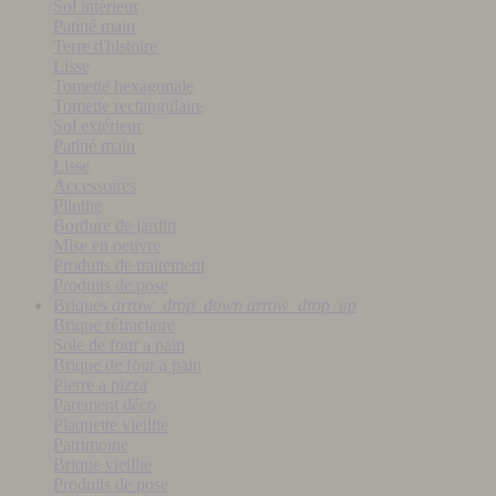
Sol intérieur
Patiné main
Terre d'histoire
Lisse
Tomette hexagonale
Tomette rectangulaire
Sol extérieur
Patiné main
Lisse
Accessoires
Plinthe
Bordure de jardin
Mise en oeuvre
Produits de traitement
Produits de pose
Briques
arrow_drop_down
arrow_drop_up
Brique réfractaire
Sole de four a pain
Brique de four a pain
Pierre a pizza
Parement déco
Plaquette vieillie
Patrimoine
Brique vieillie
Produits de pose