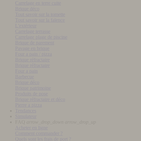
Carrelage en terre cuite
Brique déco
Tout savoir sur la tomette
Tout savoir sur la faïence
L'extérieur
Carrelage terrasse
Carrelage plage de piscine
Brique de parement
Pavage en brique
Four a pain / pizza
Brique réfractaire
Brique réfractaire
Four a pain
Barbecue
Brique déco
Brique patrimoine
Produits de pose
Brique réfractaire et déco
Pierre a pizza
Tendances
Simulateur
FAQ
arrow_drop_down
arrow_drop_up
Acheter en ligne
Comment commander ?
Quels sont les frais de port ?