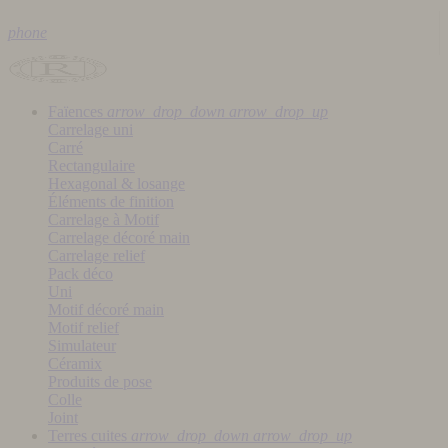
phone
Faïences
arrow_drop_down
arrow_drop_up
Carrelage uni
Carré
Rectangulaire
Hexagonal & losange
Éléments de finition
Carrelage à Motif
Carrelage décoré main
Carrelage relief
Pack déco
Uni
Motif décoré main
Motif relief
Simulateur
Céramix
Produits de pose
Colle
Joint
Terres cuites
arrow_drop_down
arrow_drop_up