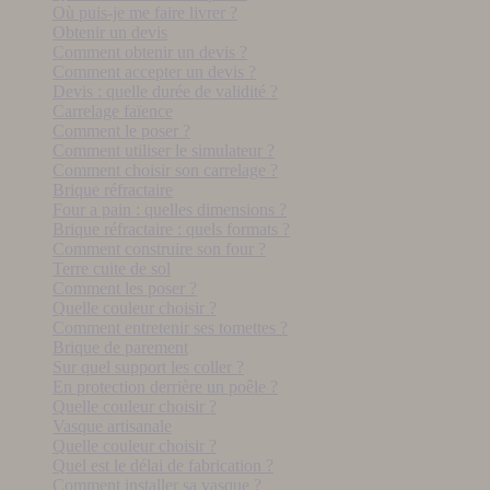
Où puis-je me faire livrer ?
Obtenir un devis
Comment obtenir un devis ?
Comment accepter un devis ?
Devis : quelle durée de validité ?
Carrelage faïence
Comment le poser ?
Comment utiliser le simulateur ?
Comment choisir son carrelage ?
Brique réfractaire
Four a pain : quelles dimensions ?
Brique réfractaire : quels formats ?
Comment construire son four ?
Terre cuite de sol
Comment les poser ?
Quelle couleur choisir ?
Comment entretenir ses tomettes ?
Brique de parement
Sur quel support les coller ?
En protection derrière un poêle ?
Quelle couleur choisir ?
Vasque artisanale
Quelle couleur choisir ?
Quel est le délai de fabrication ?
Comment installer sa vasque ?