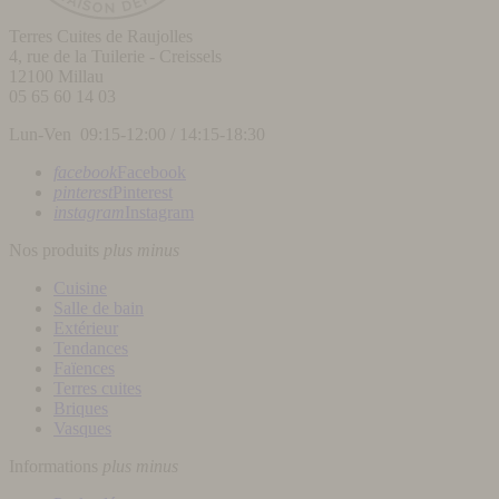
Terres Cuites de Raujolles
4, rue de la Tuilerie - Creissels
12100
Millau
05 65 60 14 03
Lun-Ven 09:15-12:00 / 14:15-18:30
facebook
Facebook
pinterest
Pinterest
instagram
Instagram
Nos produits
plus
minus
Cuisine
Salle de bain
Extérieur
Tendances
Faïences
Terres cuites
Briques
Vasques
Informations
plus
minus