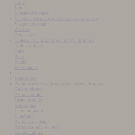
Colle
Joint
Mortier réfractaire
Vasques
arrow_drop_down
arrow_drop_up
Vasque artisanale
A poser
A encastrer
Tuiles
arrow_drop_down
arrow_drop_up
Tuile vernissée
Canal
Plate
Écaille
Fer de lance
Réalisations
Ambiances
arrow_drop_down
arrow_drop_up
Galerie photos
Albums photos
Visite virtuelle
Reportages
La manufacture
L'intérieur
Ambiance cuisine
Ambiance salle de bain
Faïence murale