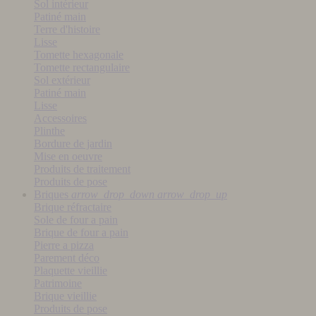
Sol intérieur
Patiné main
Terre d'histoire
Lisse
Tomette hexagonale
Tomette rectangulaire
Sol extérieur
Patiné main
Lisse
Accessoires
Plinthe
Bordure de jardin
Mise en oeuvre
Produits de traitement
Produits de pose
Briques
arrow_drop_down
arrow_drop_up
Brique réfractaire
Sole de four a pain
Brique de four a pain
Pierre a pizza
Parement déco
Plaquette vieillie
Patrimoine
Brique vieillie
Produits de pose