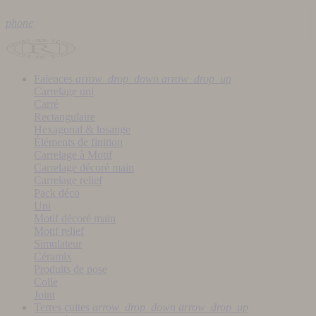
phone
Faïences
arrow_drop_down
arrow_drop_up
Carrelage uni
Carré
Rectangulaire
Hexagonal & losange
Éléments de finition
Carrelage à Motif
Carrelage décoré main
Carrelage relief
Pack déco
Uni
Motif décoré main
Motif relief
Simulateur
Céramix
Produits de pose
Colle
Joint
Terres cuites
arrow_drop_down
arrow_drop_up