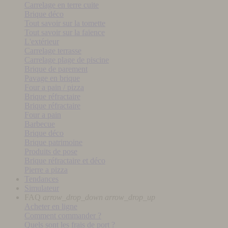
Carrelage en terre cuite
Brique déco
Tout savoir sur la tomette
Tout savoir sur la faïence
L'extérieur
Carrelage terrasse
Carrelage plage de piscine
Brique de parement
Pavage en brique
Four a pain / pizza
Brique réfractaire
Brique réfractaire
Four a pain
Barbecue
Brique déco
Brique patrimoine
Produits de pose
Brique réfractaire et déco
Pierre a pizza
Tendances
Simulateur
FAQ
arrow_drop_down
arrow_drop_up
Acheter en ligne
Comment commander ?
Quels sont les frais de port ?