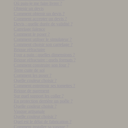
Où puis-je me faire livrer ?
Obtenir un devis
Comment obtenir un devis ?
Comment accepter un devis ?
Devis : quelle durée de validité ?
Carrelage faïence
Comment le poser ?
Comment utiliser le simulateur ?
Comment choisir son carrelage ?
Brique réfractaire
Four a pain : quelles dimensions ?
Brique réfractaire : quels formats ?
Comment construire son four ?
Terre cuite de sol
Comment les poser ?
Quelle couleur choisir ?
Comment entretenir ses tomettes ?
Brique de parement
Sur quel support les coller ?
En protection derrière un poêle ?
Quelle couleur choisir ?
Vasque artisanale
Quelle couleur choisir ?
Quel est le délai de fabrication ?
Comment installer sa vasque ?