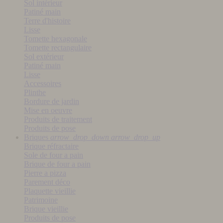
Sol intérieur
Patiné main
Terre d'histoire
Lisse
Tomette hexagonale
Tomette rectangulaire
Sol extérieur
Patiné main
Lisse
Accessoires
Plinthe
Bordure de jardin
Mise en oeuvre
Produits de traitement
Produits de pose
Briques
arrow_drop_down
arrow_drop_up
Brique réfractaire
Sole de four a pain
Brique de four a pain
Pierre a pizza
Parement déco
Plaquette vieillie
Patrimoine
Brique vieillie
Produits de pose