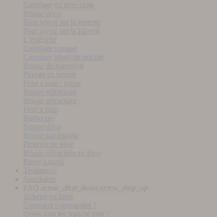
Carrelage en terre cuite
Brique déco
Tout savoir sur la tomette
Tout savoir sur la faïence
L'extérieur
Carrelage terrasse
Carrelage plage de piscine
Brique de parement
Pavage en brique
Four a pain / pizza
Brique réfractaire
Brique réfractaire
Four a pain
Barbecue
Brique déco
Brique patrimoine
Produits de pose
Brique réfractaire et déco
Pierre a pizza
Tendances
Simulateur
FAQ
arrow_drop_down
arrow_drop_up
Acheter en ligne
Comment commander ?
Quels sont les frais de port ?