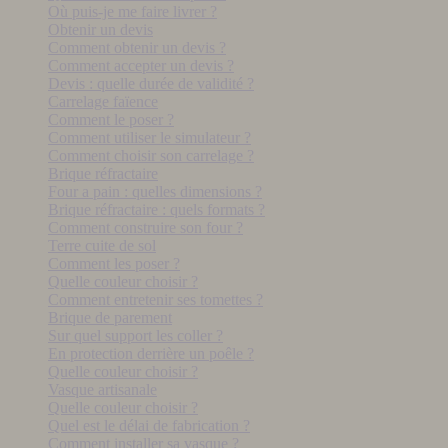
Où puis-je me faire livrer ?
Obtenir un devis
Comment obtenir un devis ?
Comment accepter un devis ?
Devis : quelle durée de validité ?
Carrelage faïence
Comment le poser ?
Comment utiliser le simulateur ?
Comment choisir son carrelage ?
Brique réfractaire
Four a pain : quelles dimensions ?
Brique réfractaire : quels formats ?
Comment construire son four ?
Terre cuite de sol
Comment les poser ?
Quelle couleur choisir ?
Comment entretenir ses tomettes ?
Brique de parement
Sur quel support les coller ?
En protection derrière un poêle ?
Quelle couleur choisir ?
Vasque artisanale
Quelle couleur choisir ?
Quel est le délai de fabrication ?
Comment installer sa vasque ?