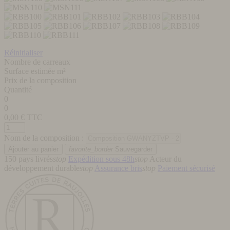
Réinitialiser
Nombre de carreaux
Surface estimée m²
Prix de la composition
Quantité
0
0
0,00
€ TTC
Nom de la composition :
favorite_border
Sauvegarder
150 pays livrés
stop
Expédition sous 48h
stop
Acteur du
développement durable
stop
Assurance bris
stop
Paiement sécurisé