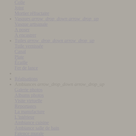
Colle
Joint
Mortier réfractaire
Vasques
arrow_drop_down
arrow_drop_up
Vasque artisanale
A poser
A encastrer
Tuiles
arrow_drop_down
arrow_drop_up
Tuile vernissée
Canal
Plate
Écaille
Fer de lance
Réalisations
Ambiances
arrow_drop_down
arrow_drop_up
Galerie photos
Albums photos
Visite virtuelle
Reportages
La manufacture
L'intérieur
Ambiance cuisine
Ambiance salle de bain
Faïence murale