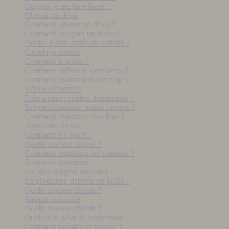
Où puis-je me faire livrer ?
Obtenir un devis
Comment obtenir un devis ?
Comment accepter un devis ?
Devis : quelle durée de validité ?
Carrelage faïence
Comment le poser ?
Comment utiliser le simulateur ?
Comment choisir son carrelage ?
Brique réfractaire
Four a pain : quelles dimensions ?
Brique réfractaire : quels formats ?
Comment construire son four ?
Terre cuite de sol
Comment les poser ?
Quelle couleur choisir ?
Comment entretenir ses tomettes ?
Brique de parement
Sur quel support les coller ?
En protection derrière un poêle ?
Quelle couleur choisir ?
Vasque artisanale
Quelle couleur choisir ?
Quel est le délai de fabrication ?
Comment installer sa vasque ?