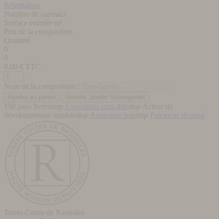
Réinitialiser
Nombre de carreaux
Surface estimée m²
Prix de la composition
Quantité
0
0
0,00
€ TTC
Nom de la composition :
favorite_border
Sauvegarder
150 pays livrés
stop
Expédition sous 48h
stop
Acteur du
développement durable
stop
Assurance bris
stop
Paiement sécurisé
Terres Cuites de Raujolles