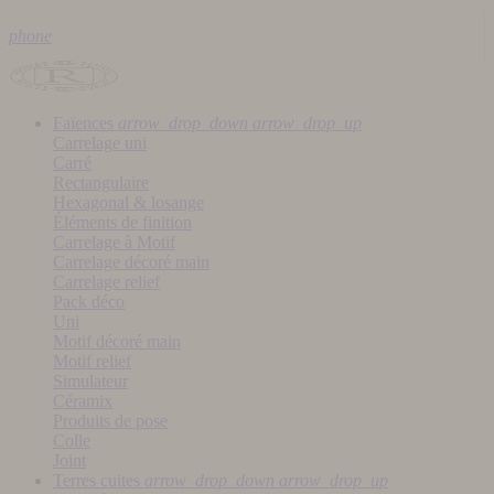
phone
Faïences
arrow_drop_down
arrow_drop_up
Carrelage uni
Carré
Rectangulaire
Hexagonal & losange
Éléments de finition
Carrelage à Motif
Carrelage décoré main
Carrelage relief
Pack déco
Uni
Motif décoré main
Motif relief
Simulateur
Céramix
Produits de pose
Colle
Joint
Terres cuites
arrow_drop_down
arrow_drop_up