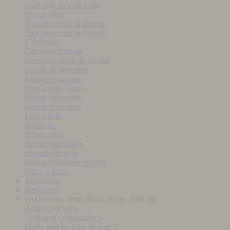
Carrelage en terre cuite
Brique déco
Tout savoir sur la tomette
Tout savoir sur la faïence
L'extérieur
Carrelage terrasse
Carrelage plage de piscine
Brique de parement
Pavage en brique
Four a pain / pizza
Brique réfractaire
Brique réfractaire
Four a pain
Barbecue
Brique déco
Brique patrimoine
Produits de pose
Brique réfractaire et déco
Pierre a pizza
Tendances
Simulateur
FAQ
arrow_drop_down
arrow_drop_up
Acheter en ligne
Comment commander ?
Quels sont les frais de port ?