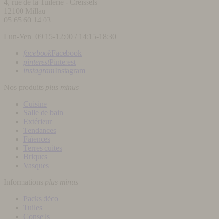
4, rue de la Tuilerie - Creissels
12100
Millau
05 65 60 14 03
Lun-Ven 09:15-12:00 / 14:15-18:30
facebook
Facebook
pinterest
Pinterest
instagram
Instagram
Nos produits
plus
minus
Cuisine
Salle de bain
Extérieur
Tendances
Faïences
Terres cuites
Briques
Vasques
Informations
plus
minus
Packs déco
Tuiles
Conseils