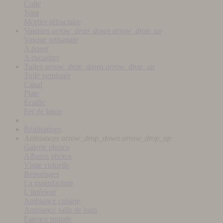
Colle
Joint
Mortier réfractaire
Vasques
arrow_drop_down
arrow_drop_up
Vasque artisanale
A poser
A encastrer
Tuiles
arrow_drop_down
arrow_drop_up
Tuile vernissée
Canal
Plate
Écaille
Fer de lance
Réalisations
Ambiances
arrow_drop_down
arrow_drop_up
Galerie photos
Albums photos
Visite virtuelle
Reportages
La manufacture
L'intérieur
Ambiance cuisine
Ambiance salle de bain
Faïence murale