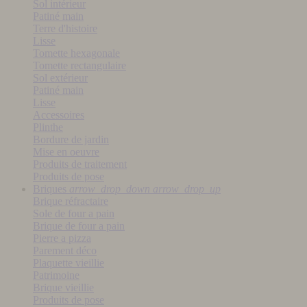
Sol intérieur
Patiné main
Terre d'histoire
Lisse
Tomette hexagonale
Tomette rectangulaire
Sol extérieur
Patiné main
Lisse
Accessoires
Plinthe
Bordure de jardin
Mise en oeuvre
Produits de traitement
Produits de pose
Briques
arrow_drop_down
arrow_drop_up
Brique réfractaire
Sole de four a pain
Brique de four a pain
Pierre a pizza
Parement déco
Plaquette vieillie
Patrimoine
Brique vieillie
Produits de pose