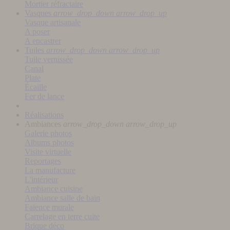
Mortier réfractaire
Vasques
arrow_drop_down
arrow_drop_up
Vasque artisanale
A poser
A encastrer
Tuiles
arrow_drop_down
arrow_drop_up
Tuile vernissée
Canal
Plate
Écaille
Fer de lance
Réalisations
Ambiances
arrow_drop_down
arrow_drop_up
Galerie photos
Albums photos
Visite virtuelle
Reportages
La manufacture
L'intérieur
Ambiance cuisine
Ambiance salle de bain
Faïence murale
Carrelage en terre cuite
Brique déco