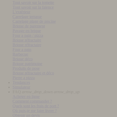
Tout savoir sur la tomette
Tout savoir sur la faïence
L'extérieur
Carrelage terrasse
Carrelage plage de piscine
Brique de parement
Pavage en brique
Four a pain / pizza
Brique réfractaire
Brique réfractaire
Four a pain
Barbecue
Brique déco
Brique patrimoine
Produits de pose
Brique réfractaire et déco
Pierre a pizza
Tendances
Simulateur
FAQ
arrow_drop_down
arrow_drop_up
Acheter en ligne
Comment commander ?
Quels sont les frais de port ?
Où puis-je me faire livrer ?
Obtenir un devis