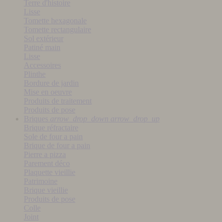
Terre d'histoire
Lisse
Tomette hexagonale
Tomette rectangulaire
Sol extérieur
Patiné main
Lisse
Accessoires
Plinthe
Bordure de jardin
Mise en oeuvre
Produits de traitement
Produits de pose
Briques
arrow_drop_down
arrow_drop_up
Brique réfractaire
Sole de four a pain
Brique de four a pain
Pierre a pizza
Parement déco
Plaquette vieillie
Patrimoine
Brique vieillie
Produits de pose
Colle
Joint