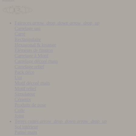
Faïences
arrow_drop_down
arrow_drop_up
Carrelage uni
Carré
Rectangulaire
Hexagonal & losange
Éléments de finition
Carrelage à Motif
Carrelage décoré main
Carrelage relief
Pack déco
Uni
Motif décoré main
Motif relief
Simulateur
Céramix
Produits de pose
Colle
Joint
Terres cuites
arrow_drop_down
arrow_drop_up
Sol intérieur
Patiné main