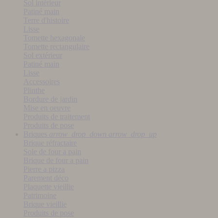
Sol intérieur
Patiné main
Terre d'histoire
Lisse
Tomette hexagonale
Tomette rectangulaire
Sol extérieur
Patiné main
Lisse
Accessoires
Plinthe
Bordure de jardin
Mise en oeuvre
Produits de traitement
Produits de pose
Briques
arrow_drop_down
arrow_drop_up
Brique réfractaire
Sole de four a pain
Brique de four a pain
Pierre a pizza
Parement déco
Plaquette vieillie
Patrimoine
Brique vieillie
Produits de pose