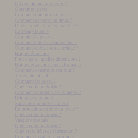
Où puis-je me faire livrer ?
Obtenir un devis
Comment obtenir un devis ?
Comment accepter un devis ?
Devis : quelle durée de validité ?
Carrelage faïence
Comment le poser ?
Comment utiliser le simulateur ?
Comment choisir son carrelage ?
Brique réfractaire
Four a pain : quelles dimensions ?
Brique réfractaire : quels formats ?
Comment construire son four ?
Terre cuite de sol
Comment les poser ?
Quelle couleur choisir ?
Comment entretenir ses tomettes ?
Brique de parement
Sur quel support les coller ?
En protection derrière un poêle ?
Quelle couleur choisir ?
Vasque artisanale
Quelle couleur choisir ?
Quel est le délai de fabrication ?
Comment installer sa vasque ?