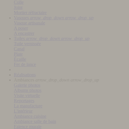
Colle
Joint
Mortier réfractaire
Vasques
arrow_drop_down
arrow_drop_up
Vasque artisanale
A poser
A encastrer
Tuiles
arrow_drop_down
arrow_drop_up
Tuile vernissée
Canal
Plate
Écaille
Fer de lance
Réalisations
Ambiances
arrow_drop_down
arrow_drop_up
Galerie photos
Albums photos
Visite virtuelle
Reportages
La manufacture
L'intérieur
Ambiance cuisine
Ambiance salle de bain
Faïence murale