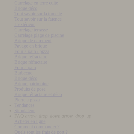
Carrelage en terre cuite
Brique déco
Tout savoir sur la tomette
Tout savoir sur la faïence
L'extérieur
Carrelage terrasse
Carrelage plage de piscine
Brique de parement
Pavage en brique
Four a pain / pizza
Brique réfractaire
Brique réfractaire
Four a pain
Barbecue
Brique déco
Brique patrimoine
Produits de pose
Brique réfractaire et déco
Pierre a pizza
Tendances
Simulateur
FAQ
arrow_drop_down
arrow_drop_up
Acheter en ligne
Comment commander ?
Quels sont les frais de port ?