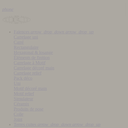
phone
Faïences
arrow_drop_down
arrow_drop_up
Carrelage uni
Carré
Rectangulaire
Hexagonal & losange
Éléments de finition
Carrelage à Motif
Carrelage décoré main
Carrelage relief
Pack déco
Uni
Motif décoré main
Motif relief
Simulateur
Céramix
Produits de pose
Colle
Joint
Terres cuites
arrow_drop_down
arrow_drop_up