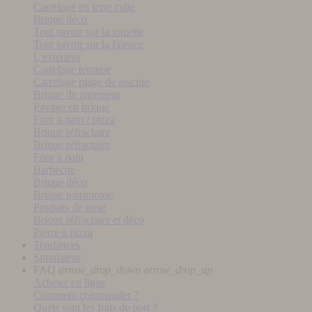
Carrelage en terre cuite
Brique déco
Tout savoir sur la tomette
Tout savoir sur la faïence
L'extérieur
Carrelage terrasse
Carrelage plage de piscine
Brique de parement
Pavage en brique
Four a pain / pizza
Brique réfractaire
Brique réfractaire
Four a pain
Barbecue
Brique déco
Brique patrimoine
Produits de pose
Brique réfractaire et déco
Pierre a pizza
Tendances
Simulateur
FAQ
arrow_drop_down
arrow_drop_up
Acheter en ligne
Comment commander ?
Quels sont les frais de port ?