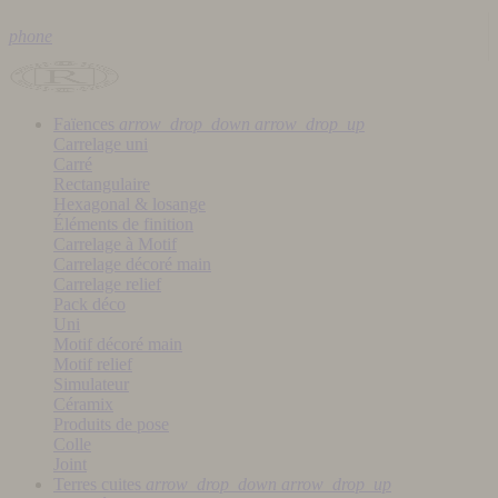
phone
Faïences
arrow_drop_down
arrow_drop_up
Carrelage uni
Carré
Rectangulaire
Hexagonal & losange
Éléments de finition
Carrelage à Motif
Carrelage décoré main
Carrelage relief
Pack déco
Uni
Motif décoré main
Motif relief
Simulateur
Céramix
Produits de pose
Colle
Joint
Terres cuites
arrow_drop_down
arrow_drop_up