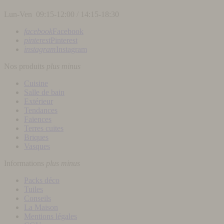
Lun-Ven 09:15-12:00 / 14:15-18:30
facebook
Facebook
pinterest
Pinterest
instagram
Instagram
Nos produits
plus
minus
Cuisine
Salle de bain
Extérieur
Tendances
Faïences
Terres cuites
Briques
Vasques
Informations
plus
minus
Packs déco
Tuiles
Conseils
La Maison
Mentions légales