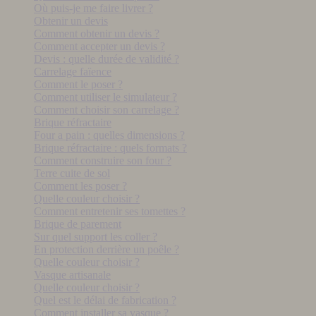
Où puis-je me faire livrer ?
Obtenir un devis
Comment obtenir un devis ?
Comment accepter un devis ?
Devis : quelle durée de validité ?
Carrelage faïence
Comment le poser ?
Comment utiliser le simulateur ?
Comment choisir son carrelage ?
Brique réfractaire
Four a pain : quelles dimensions ?
Brique réfractaire : quels formats ?
Comment construire son four ?
Terre cuite de sol
Comment les poser ?
Quelle couleur choisir ?
Comment entretenir ses tomettes ?
Brique de parement
Sur quel support les coller ?
En protection derrière un poêle ?
Quelle couleur choisir ?
Vasque artisanale
Quelle couleur choisir ?
Quel est le délai de fabrication ?
Comment installer sa vasque ?