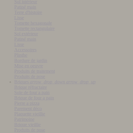
Sol intérieur
Patiné main
Terre d'histoire
Lisse
Tomette hexagonale
Tomette rectangulaire
Sol extérieur
Patiné main
Lisse
Accessoires
Plinthe
Bordure de jardin
Mise en oeuvre
Produits de traitement
Produits de pose
Briques
arrow_drop_down
arrow_drop_up
Brique réfractaire
Sole de four a pain
Brique de four a pain
Pierre a pizza
Parement déco
Plaquette vieillie
Patrimoine
Brique vieillie
Produits de pose