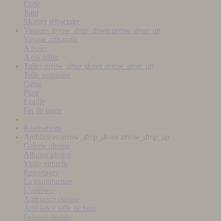
Colle
Joint
Mortier réfractaire
Vasques
arrow_drop_down
arrow_drop_up
Vasque artisanale
A poser
A encastrer
Tuiles
arrow_drop_down
arrow_drop_up
Tuile vernissée
Canal
Plate
Écaille
Fer de lance
Réalisations
Ambiances
arrow_drop_down
arrow_drop_up
Galerie photos
Albums photos
Visite virtuelle
Reportages
La manufacture
L'intérieur
Ambiance cuisine
Ambiance salle de bain
Faïence murale