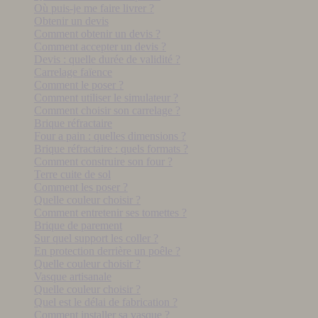
Où puis-je me faire livrer ?
Obtenir un devis
Comment obtenir un devis ?
Comment accepter un devis ?
Devis : quelle durée de validité ?
Carrelage faïence
Comment le poser ?
Comment utiliser le simulateur ?
Comment choisir son carrelage ?
Brique réfractaire
Four a pain : quelles dimensions ?
Brique réfractaire : quels formats ?
Comment construire son four ?
Terre cuite de sol
Comment les poser ?
Quelle couleur choisir ?
Comment entretenir ses tomettes ?
Brique de parement
Sur quel support les coller ?
En protection derrière un poêle ?
Quelle couleur choisir ?
Vasque artisanale
Quelle couleur choisir ?
Quel est le délai de fabrication ?
Comment installer sa vasque ?