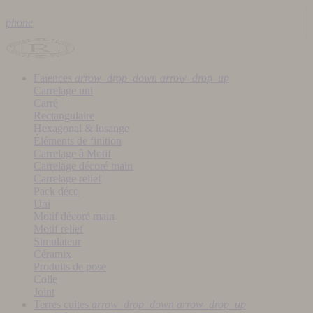
phone
Faïences
arrow_drop_down
arrow_drop_up
Carrelage uni
Carré
Rectangulaire
Hexagonal & losange
Éléments de finition
Carrelage à Motif
Carrelage décoré main
Carrelage relief
Pack déco
Uni
Motif décoré main
Motif relief
Simulateur
Céramix
Produits de pose
Colle
Joint
Terres cuites
arrow_drop_down
arrow_drop_up