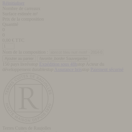
Réinitialiser
Nombre de carreaux
Surface estimée m²
Prix de la composition
Quantité
0
0
0,00
€ TTC
Nom de la composition :
favorite_border
Sauvegarder
150 pays livrés
stop
Expédition sous 48h
stop
Acteur du
développement durable
stop
Assurance bris
stop
Paiement sécurisé
Terres Cuites de Raujolles