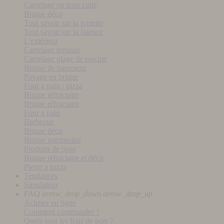
Carrelage en terre cuite
Brique déco
Tout savoir sur la tomette
Tout savoir sur la faïence
L'extérieur
Carrelage terrasse
Carrelage plage de piscine
Brique de parement
Pavage en brique
Four a pain / pizza
Brique réfractaire
Brique réfractaire
Four a pain
Barbecue
Brique déco
Brique patrimoine
Produits de pose
Brique réfractaire et déco
Pierre a pizza
Tendances
Simulateur
FAQ
arrow_drop_down
arrow_drop_up
Acheter en ligne
Comment commander ?
Quels sont les frais de port ?