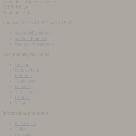
4, rue de la Tuilerie - Creissels
12100
Millau
05 65 60 14 03
Lun-Ven 09:15-12:00 / 14:15-18:30
facebook
Facebook
pinterest
Pinterest
instagram
Instagram
Nos produits
plus
minus
Cuisine
Salle de bain
Extérieur
Tendances
Faïences
Terres cuites
Briques
Vasques
Informations
plus
minus
Packs déco
Tuiles
Conseils