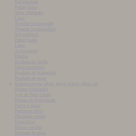
Sol intérieur
Patiné main
Terre d'histoire
Lisse
Tomette hexagonale
Tomette rectangulaire
Sol extérieur
Patiné main
Lisse
Accessoires
Plinthe
Bordure de jardin
Mise en oeuvre
Produits de traitement
Produits de pose
Briques
arrow_drop_down
arrow_drop_up
Brique réfractaire
Sole de four a pain
Brique de four a pain
Pierre a pizza
Parement déco
Plaquette vieillie
Patrimoine
Brique vieillie
Produits de pose