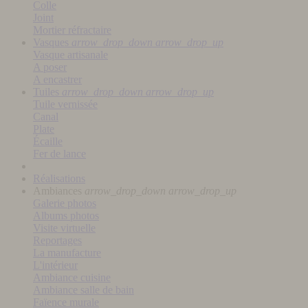
Colle
Joint
Mortier réfractaire
Vasques
arrow_drop_down
arrow_drop_up
Vasque artisanale
A poser
A encastrer
Tuiles
arrow_drop_down
arrow_drop_up
Tuile vernissée
Canal
Plate
Écaille
Fer de lance
Réalisations
Ambiances
arrow_drop_down
arrow_drop_up
Galerie photos
Albums photos
Visite virtuelle
Reportages
La manufacture
L'intérieur
Ambiance cuisine
Ambiance salle de bain
Faïence murale