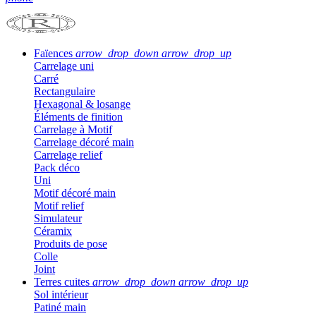
Faïences
arrow_drop_down
arrow_drop_up
Carrelage uni
Carré
Rectangulaire
Hexagonal & losange
Éléments de finition
Carrelage à Motif
Carrelage décoré main
Carrelage relief
Pack déco
Uni
Motif décoré main
Motif relief
Simulateur
Céramix
Produits de pose
Colle
Joint
Terres cuites
arrow_drop_down
arrow_drop_up
Sol intérieur
Patiné main