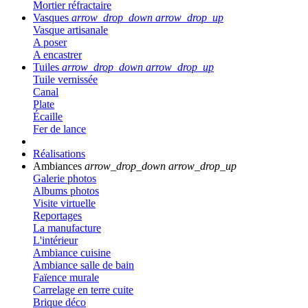
Mortier réfractaire
Vasques
arrow_drop_down
arrow_drop_up
Vasque artisanale
A poser
A encastrer
Tuiles
arrow_drop_down
arrow_drop_up
Tuile vernissée
Canal
Plate
Écaille
Fer de lance
Réalisations
Ambiances
arrow_drop_down
arrow_drop_up
Galerie photos
Albums photos
Visite virtuelle
Reportages
La manufacture
L'intérieur
Ambiance cuisine
Ambiance salle de bain
Faïence murale
Carrelage en terre cuite
Brique déco