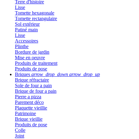
Terre d'histoire
Lisse
Tomette hexagonale
Tomette rectangulaire
Sol extérieur
Patiné main
Lisse
Accessoires
Plinthe
Bordure de jardin
Mise en oeuvre
Produits de traitement
Produits de pose
Briques
arrow_drop_down
arrow_drop_up
Brique réfractaire
Sole de four a pain
Brique de four a pain
Pierre a pizza
Parement déco
Plaquette vieillie
Patrimoine
Brique vieillie
Produits de pose
Colle
Joint