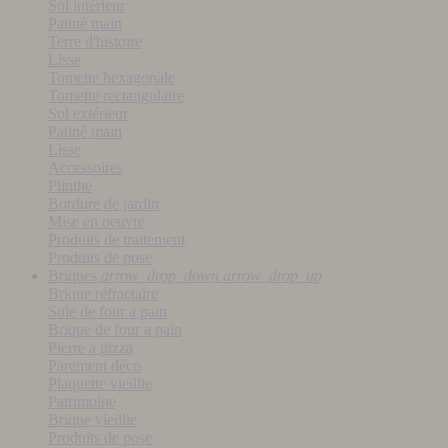
Sol intérieur
Patiné main
Terre d'histoire
Lisse
Tomette hexagonale
Tomette rectangulaire
Sol extérieur
Patiné main
Lisse
Accessoires
Plinthe
Bordure de jardin
Mise en oeuvre
Produits de traitement
Produits de pose
Briques
arrow_drop_down
arrow_drop_up
Brique réfractaire
Sole de four a pain
Brique de four a pain
Pierre a pizza
Parement déco
Plaquette vieillie
Patrimoine
Brique vieillie
Produits de pose