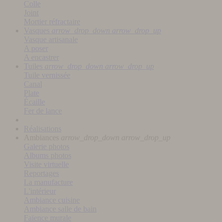
Colle
Joint
Mortier réfractaire
Vasques
arrow_drop_down
arrow_drop_up
Vasque artisanale
A poser
A encastrer
Tuiles
arrow_drop_down
arrow_drop_up
Tuile vernissée
Canal
Plate
Écaille
Fer de lance
Réalisations
Ambiances
arrow_drop_down
arrow_drop_up
Galerie photos
Albums photos
Visite virtuelle
Reportages
La manufacture
L'intérieur
Ambiance cuisine
Ambiance salle de bain
Faïence murale