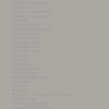
Carrelage en terre cuite
Brique déco
Tout savoir sur la tomette
Tout savoir sur la faïence
L'extérieur
Carrelage terrasse
Carrelage plage de piscine
Brique de parement
Pavage en brique
Four a pain / pizza
Brique réfractaire
Brique réfractaire
Four a pain
Barbecue
Brique déco
Brique patrimoine
Produits de pose
Brique réfractaire et déco
Pierre a pizza
Tendances
Simulateur
FAQ
arrow_drop_down
arrow_drop_up
Acheter en ligne
Comment commander ?
Quels sont les frais de port ?