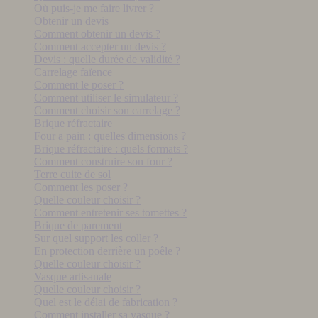
Où puis-je me faire livrer ?
Obtenir un devis
Comment obtenir un devis ?
Comment accepter un devis ?
Devis : quelle durée de validité ?
Carrelage faïence
Comment le poser ?
Comment utiliser le simulateur ?
Comment choisir son carrelage ?
Brique réfractaire
Four a pain : quelles dimensions ?
Brique réfractaire : quels formats ?
Comment construire son four ?
Terre cuite de sol
Comment les poser ?
Quelle couleur choisir ?
Comment entretenir ses tomettes ?
Brique de parement
Sur quel support les coller ?
En protection derrière un poêle ?
Quelle couleur choisir ?
Vasque artisanale
Quelle couleur choisir ?
Quel est le délai de fabrication ?
Comment installer sa vasque ?