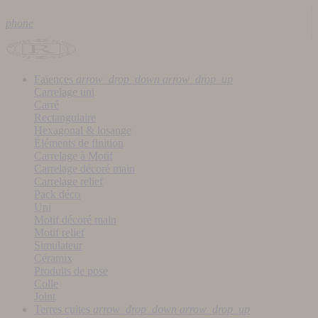
phone
Faïences
arrow_drop_down
arrow_drop_up
Carrelage uni
Carré
Rectangulaire
Hexagonal & losange
Éléments de finition
Carrelage à Motif
Carrelage décoré main
Carrelage relief
Pack déco
Uni
Motif décoré main
Motif relief
Simulateur
Céramix
Produits de pose
Colle
Joint
Terres cuites
arrow_drop_down
arrow_drop_up