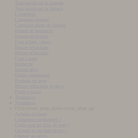
Tout savoir sur la tomette
Tout savoir sur la faïence
L'extérieur
Carrelage terrasse
Carrelage plage de piscine
Brique de parement
Pavage en brique
Four a pain / pizza
Brique réfractaire
Brique réfractaire
Four a pain
Barbecue
Brique déco
Brique patrimoine
Produits de pose
Brique réfractaire et déco
Pierre a pizza
Tendances
Simulateur
FAQ
arrow_drop_down
arrow_drop_up
Acheter en ligne
Comment commander ?
Quels sont les frais de port ?
Où puis-je me faire livrer ?
Obtenir un devis