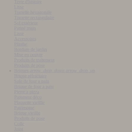
Terre d'histoire
Lisse
Tomette hexagonale
Tomette rectangulaire
Sol extérieur
Patiné main
Lisse
Accessoires
Plinthe
Bordure de jardin
Mise en oeuvre
Produits de traitement
Produits de pose
Briques
arrow_drop_down
arrow_drop_up
Brique réfractaire
Sole de four a pain
Brique de four a pain
Pierre a pizza
Parement déco
Plaquette vieillie
Patrimoine
Brique vieillie
Produits de pose
Colle
Joint