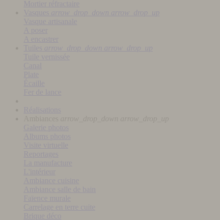
Mortier réfractaire
Vasques
arrow_drop_down
arrow_drop_up
Vasque artisanale
A poser
A encastrer
Tuiles
arrow_drop_down
arrow_drop_up
Tuile vernissée
Canal
Plate
Écaille
Fer de lance
Réalisations
Ambiances
arrow_drop_down
arrow_drop_up
Galerie photos
Albums photos
Visite virtuelle
Reportages
La manufacture
L'intérieur
Ambiance cuisine
Ambiance salle de bain
Faïence murale
Carrelage en terre cuite
Brique déco