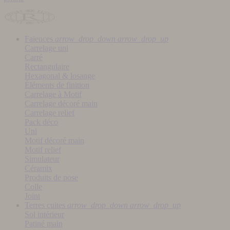
Faïences
arrow_drop_down
arrow_drop_up
Carrelage uni
Carré
Rectangulaire
Hexagonal & losange
Éléments de finition
Carrelage à Motif
Carrelage décoré main
Carrelage relief
Pack déco
Uni
Motif décoré main
Motif relief
Simulateur
Céramix
Produits de pose
Colle
Joint
Terres cuites
arrow_drop_down
arrow_drop_up
Sol intérieur
Patiné main