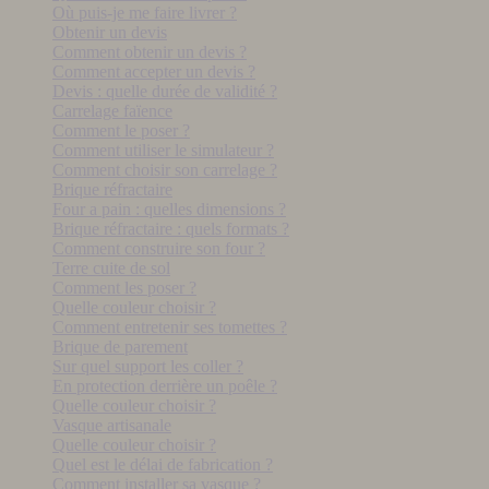
Où puis-je me faire livrer ?
Obtenir un devis
Comment obtenir un devis ?
Comment accepter un devis ?
Devis : quelle durée de validité ?
Carrelage faïence
Comment le poser ?
Comment utiliser le simulateur ?
Comment choisir son carrelage ?
Brique réfractaire
Four a pain : quelles dimensions ?
Brique réfractaire : quels formats ?
Comment construire son four ?
Terre cuite de sol
Comment les poser ?
Quelle couleur choisir ?
Comment entretenir ses tomettes ?
Brique de parement
Sur quel support les coller ?
En protection derrière un poêle ?
Quelle couleur choisir ?
Vasque artisanale
Quelle couleur choisir ?
Quel est le délai de fabrication ?
Comment installer sa vasque ?