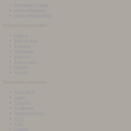
facebook
Facebook
pinterest
Pinterest
instagram
Instagram
Nos produits
plus
minus
Cuisine
Salle de bain
Extérieur
Tendances
Faïences
Terres cuites
Briques
Vasques
Informations
plus
minus
Packs déco
Tuiles
Conseils
La Maison
Mentions légales
CGV
FAQ
Contact