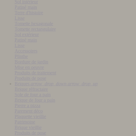
Sol intérieur
Patiné main
Terre d'histoire
Lisse
Tomette hexagonale
Tomette rectangulaire
Sol extérieur
Patiné main
Lisse
Accessoires
Plinthe
Bordure de jardin
Mise en oeuvre
Produits de traitement
Produits de pose
Briques
arrow_drop_down
arrow_drop_up
Brique réfractaire
Sole de four a pain
Brique de four a pain
Pierre a pizza
Parement déco
Plaquette vieillie
Patrimoine
Brique vieillie
Produits de pose