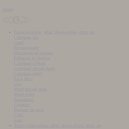
phone
Faïences
arrow_drop_down
arrow_drop_up
Carrelage uni
Carré
Rectangulaire
Hexagonal & losange
Éléments de finition
Carrelage à Motif
Carrelage décoré main
Carrelage relief
Pack déco
Uni
Motif décoré main
Motif relief
Simulateur
Céramix
Produits de pose
Colle
Joint
Terres cuites
arrow_drop_down
arrow_drop_up