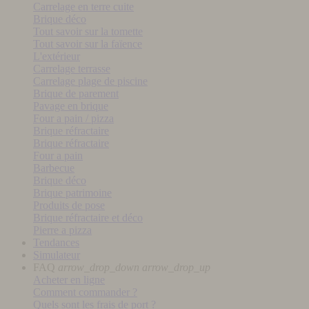
Carrelage en terre cuite
Brique déco
Tout savoir sur la tomette
Tout savoir sur la faïence
L'extérieur
Carrelage terrasse
Carrelage plage de piscine
Brique de parement
Pavage en brique
Four a pain / pizza
Brique réfractaire
Brique réfractaire
Four a pain
Barbecue
Brique déco
Brique patrimoine
Produits de pose
Brique réfractaire et déco
Pierre a pizza
Tendances
Simulateur
FAQ
arrow_drop_down
arrow_drop_up
Acheter en ligne
Comment commander ?
Quels sont les frais de port ?