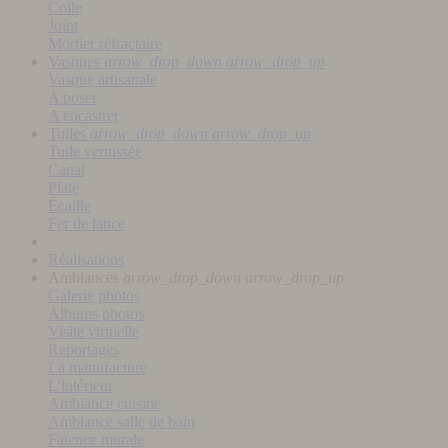
Colle
Joint
Mortier réfractaire
Vasques
arrow_drop_down
arrow_drop_up
Vasque artisanale
A poser
A encastrer
Tuiles
arrow_drop_down
arrow_drop_up
Tuile vernissée
Canal
Plate
Écaille
Fer de lance
Réalisations
Ambiances
arrow_drop_down
arrow_drop_up
Galerie photos
Albums photos
Visite virtuelle
Reportages
La manufacture
L'intérieur
Ambiance cuisine
Ambiance salle de bain
Faïence murale