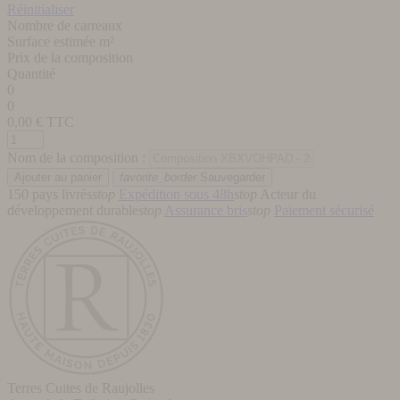
Réinitialiser
Nombre de carreaux
Surface estimée m²
Prix de la composition
Quantité
0
0
0,00
€ TTC
Nom de la composition :
favorite_border
Sauvegarder
150 pays livrés
stop
Expédition sous 48h
stop
Acteur du
développement durable
stop
Assurance bris
stop
Paiement sécurisé
Terres Cuites de Raujolles