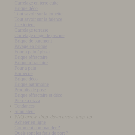
Carrelage en terre cuite
Brique déco
Tout savoir sur la tomette
Tout savoir sur la faïence
L'extérieur
Carrelage terrasse
Carrelage plage de piscine
Brique de parement
Pavage en brique
Four a pain / pizza
Brique réfractaire
Brique réfractaire
Four a pain
Barbecue
Brique déco
Brique patrimoine
Produits de pose
Brique réfractaire et déco
Pierre a pizza
Tendances
Simulateur
FAQ
arrow_drop_down
arrow_drop_up
Acheter en ligne
Comment commander ?
Quels sont les frais de port ?