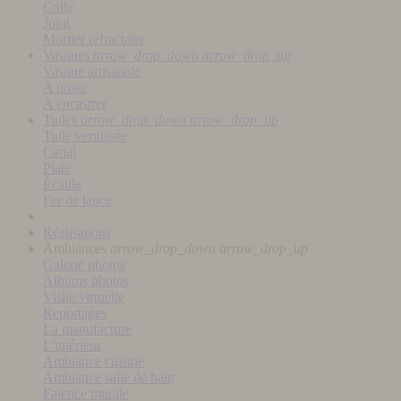
Colle
Joint
Mortier réfractaire
Vasques
arrow_drop_down
arrow_drop_up
Vasque artisanale
A poser
A encastrer
Tuiles
arrow_drop_down
arrow_drop_up
Tuile vernissée
Canal
Plate
Écaille
Fer de lance
Réalisations
Ambiances
arrow_drop_down
arrow_drop_up
Galerie photos
Albums photos
Visite virtuelle
Reportages
La manufacture
L'intérieur
Ambiance cuisine
Ambiance salle de bain
Faïence murale