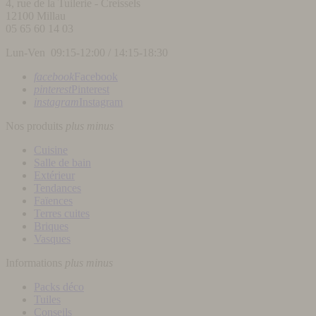
4, rue de la Tuilerie - Creissels
12100
Millau
05 65 60 14 03
Lun-Ven 09:15-12:00 / 14:15-18:30
facebook
Facebook
pinterest
Pinterest
instagram
Instagram
Nos produits
plus
minus
Cuisine
Salle de bain
Extérieur
Tendances
Faïences
Terres cuites
Briques
Vasques
Informations
plus
minus
Packs déco
Tuiles
Conseils