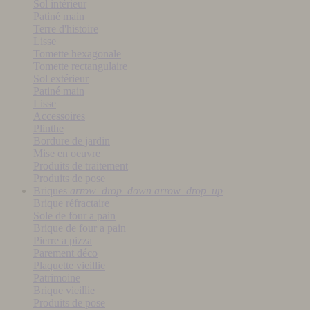
Sol intérieur
Patiné main
Terre d'histoire
Lisse
Tomette hexagonale
Tomette rectangulaire
Sol extérieur
Patiné main
Lisse
Accessoires
Plinthe
Bordure de jardin
Mise en oeuvre
Produits de traitement
Produits de pose
Briques
arrow_drop_down
arrow_drop_up
Brique réfractaire
Sole de four a pain
Brique de four a pain
Pierre a pizza
Parement déco
Plaquette vieillie
Patrimoine
Brique vieillie
Produits de pose