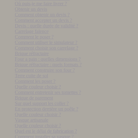
Où puis-je me faire livrer ?
Obtenir un devis
Comment obtenir un devis ?
Comment accepter un devis ?
Devis : quelle durée de validité ?
Carrelage faïence
Comment le poser ?
Comment utiliser le simulateur ?
Comment choisir son carrelage ?
Brique réfractaire
Four a pain : quelles dimensions ?
Brique réfractaire : quels formats ?
Comment construire son four ?
Terre cuite de sol
Comment les poser ?
Quelle couleur choisir ?
Comment entretenir ses tomettes ?
Brique de parement
Sur quel support les coller ?
En protection derrière un poêle ?
Quelle couleur choisir ?
Vasque artisanale
Quelle couleur choisir ?
Quel est le délai de fabrication ?
Comment installer sa vasque ?