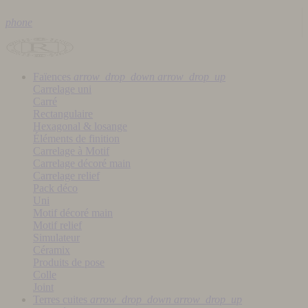
phone
Faïences
arrow_drop_down
arrow_drop_up
Carrelage uni
Carré
Rectangulaire
Hexagonal & losange
Éléments de finition
Carrelage à Motif
Carrelage décoré main
Carrelage relief
Pack déco
Uni
Motif décoré main
Motif relief
Simulateur
Céramix
Produits de pose
Colle
Joint
Terres cuites
arrow_drop_down
arrow_drop_up