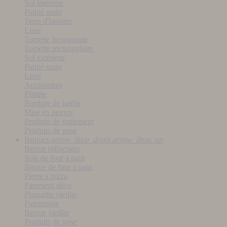
Sol intérieur
Patiné main
Terre d'histoire
Lisse
Tomette hexagonale
Tomette rectangulaire
Sol extérieur
Patiné main
Lisse
Accessoires
Plinthe
Bordure de jardin
Mise en oeuvre
Produits de traitement
Produits de pose
Briques
arrow_drop_down
arrow_drop_up
Brique réfractaire
Sole de four a pain
Brique de four a pain
Pierre a pizza
Parement déco
Plaquette vieillie
Patrimoine
Brique vieillie
Produits de pose