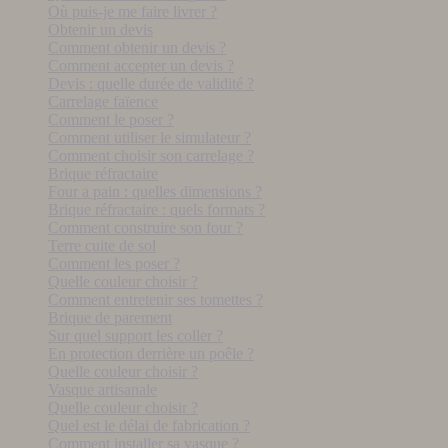
Où puis-je me faire livrer ?
Obtenir un devis
Comment obtenir un devis ?
Comment accepter un devis ?
Devis : quelle durée de validité ?
Carrelage faïence
Comment le poser ?
Comment utiliser le simulateur ?
Comment choisir son carrelage ?
Brique réfractaire
Four a pain : quelles dimensions ?
Brique réfractaire : quels formats ?
Comment construire son four ?
Terre cuite de sol
Comment les poser ?
Quelle couleur choisir ?
Comment entretenir ses tomettes ?
Brique de parement
Sur quel support les coller ?
En protection derrière un poêle ?
Quelle couleur choisir ?
Vasque artisanale
Quelle couleur choisir ?
Quel est le délai de fabrication ?
Comment installer sa vasque ?