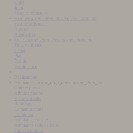
Colle
Joint
Mortier réfractaire
Vasques
arrow_drop_down
arrow_drop_up
Vasque artisanale
A poser
A encastrer
Tuiles
arrow_drop_down
arrow_drop_up
Tuile vernissée
Canal
Plate
Écaille
Fer de lance
Réalisations
Ambiances
arrow_drop_down
arrow_drop_up
Galerie photos
Albums photos
Visite virtuelle
Reportages
La manufacture
L'intérieur
Ambiance cuisine
Ambiance salle de bain
Faïence murale