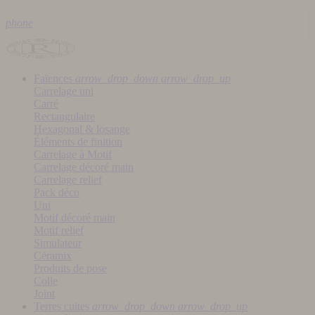
phone
Faïences
arrow_drop_down
arrow_drop_up
Carrelage uni
Carré
Rectangulaire
Hexagonal & losange
Éléments de finition
Carrelage à Motif
Carrelage décoré main
Carrelage relief
Pack déco
Uni
Motif décoré main
Motif relief
Simulateur
Céramix
Produits de pose
Colle
Joint
Terres cuites
arrow_drop_down
arrow_drop_up