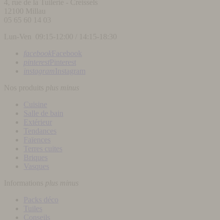
4, rue de la Tuilerie - Creissels
12100
Millau
05 65 60 14 03
Lun-Ven 09:15-12:00 / 14:15-18:30
facebook
Facebook
pinterest
Pinterest
instagram
Instagram
Nos produits
plus
minus
Cuisine
Salle de bain
Extérieur
Tendances
Faïences
Terres cuites
Briques
Vasques
Informations
plus
minus
Packs déco
Tuiles
Conseils