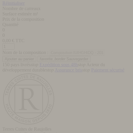
Réinitialiser
Nombre de carreaux
Surface estimée m²
Prix de la composition
Quantité
0
0
0,00
€ TTC
Nom de la composition :
favorite_border
Sauvegarder
150 pays livrés
stop
Expédition sous 48h
stop
Acteur du
développement durable
stop
Assurance bris
stop
Paiement sécurisé
Terres Cuites de Raujolles