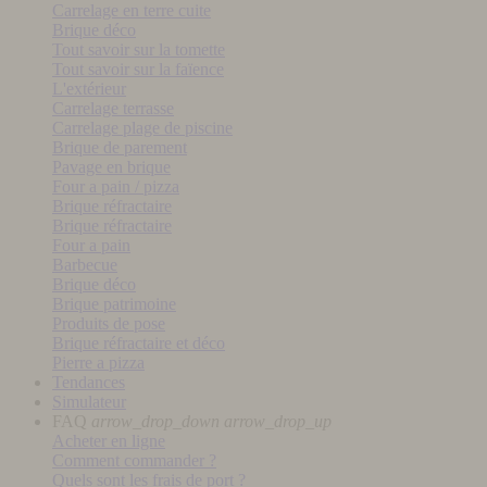
Carrelage en terre cuite
Brique déco
Tout savoir sur la tomette
Tout savoir sur la faïence
L'extérieur
Carrelage terrasse
Carrelage plage de piscine
Brique de parement
Pavage en brique
Four a pain / pizza
Brique réfractaire
Brique réfractaire
Four a pain
Barbecue
Brique déco
Brique patrimoine
Produits de pose
Brique réfractaire et déco
Pierre a pizza
Tendances
Simulateur
FAQ
arrow_drop_down
arrow_drop_up
Acheter en ligne
Comment commander ?
Quels sont les frais de port ?