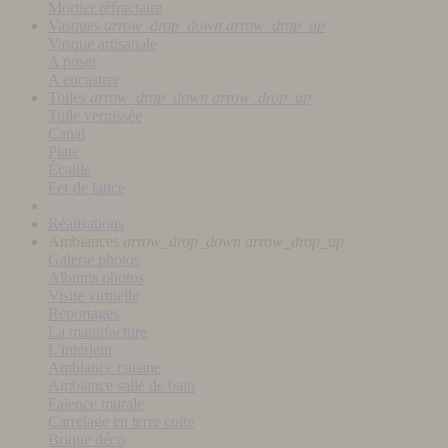
Mortier réfractaire
Vasques
arrow_drop_down
arrow_drop_up
Vasque artisanale
A poser
A encastrer
Tuiles
arrow_drop_down
arrow_drop_up
Tuile vernissée
Canal
Plate
Écaille
Fer de lance
Réalisations
Ambiances
arrow_drop_down
arrow_drop_up
Galerie photos
Albums photos
Visite virtuelle
Reportages
La manufacture
L'intérieur
Ambiance cuisine
Ambiance salle de bain
Faïence murale
Carrelage en terre cuite
Brique déco