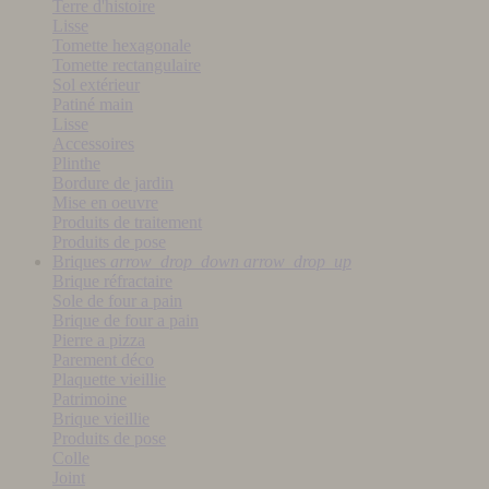
Terre d'histoire
Lisse
Tomette hexagonale
Tomette rectangulaire
Sol extérieur
Patiné main
Lisse
Accessoires
Plinthe
Bordure de jardin
Mise en oeuvre
Produits de traitement
Produits de pose
Briques
arrow_drop_down
arrow_drop_up
Brique réfractaire
Sole de four a pain
Brique de four a pain
Pierre a pizza
Parement déco
Plaquette vieillie
Patrimoine
Brique vieillie
Produits de pose
Colle
Joint