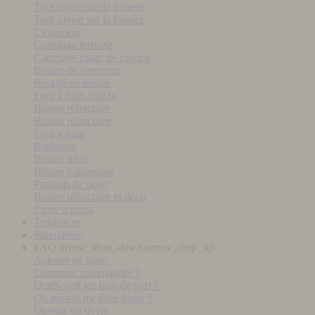
Tout savoir sur la tomette
Tout savoir sur la faïence
L'extérieur
Carrelage terrasse
Carrelage plage de piscine
Brique de parement
Pavage en brique
Four a pain / pizza
Brique réfractaire
Brique réfractaire
Four a pain
Barbecue
Brique déco
Brique patrimoine
Produits de pose
Brique réfractaire et déco
Pierre a pizza
Tendances
Simulateur
FAQ
arrow_drop_down
arrow_drop_up
Acheter en ligne
Comment commander ?
Quels sont les frais de port ?
Où puis-je me faire livrer ?
Obtenir un devis