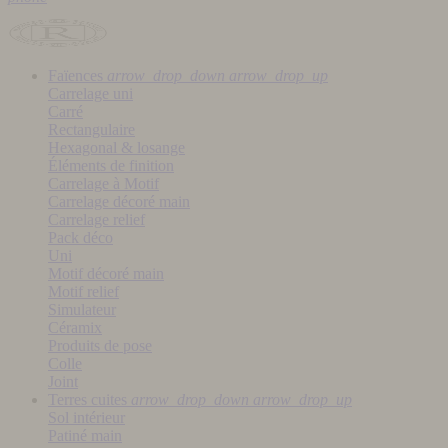
Faïences
arrow_drop_down
arrow_drop_up
Carrelage uni
Carré
Rectangulaire
Hexagonal & losange
Éléments de finition
Carrelage à Motif
Carrelage décoré main
Carrelage relief
Pack déco
Uni
Motif décoré main
Motif relief
Simulateur
Céramix
Produits de pose
Colle
Joint
Terres cuites
arrow_drop_down
arrow_drop_up
Sol intérieur
Patiné main