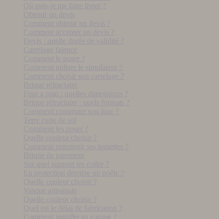
Où puis-je me faire livrer ?
Obtenir un devis
Comment obtenir un devis ?
Comment accepter un devis ?
Devis : quelle durée de validité ?
Carrelage faïence
Comment le poser ?
Comment utiliser le simulateur ?
Comment choisir son carrelage ?
Brique réfractaire
Four a pain : quelles dimensions ?
Brique réfractaire : quels formats ?
Comment construire son four ?
Terre cuite de sol
Comment les poser ?
Quelle couleur choisir ?
Comment entretenir ses tomettes ?
Brique de parement
Sur quel support les coller ?
En protection derrière un poêle ?
Quelle couleur choisir ?
Vasque artisanale
Quelle couleur choisir ?
Quel est le délai de fabrication ?
Comment installer sa vasque ?