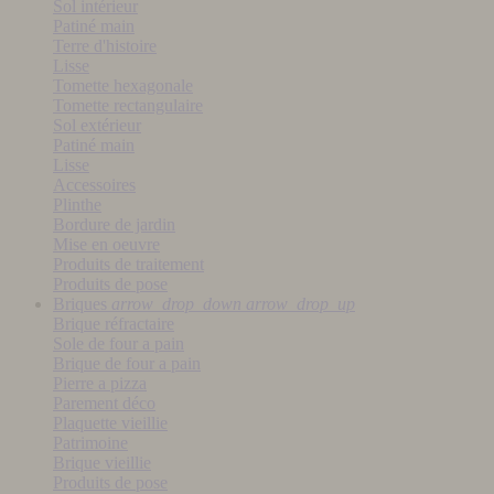
Sol intérieur
Patiné main
Terre d'histoire
Lisse
Tomette hexagonale
Tomette rectangulaire
Sol extérieur
Patiné main
Lisse
Accessoires
Plinthe
Bordure de jardin
Mise en oeuvre
Produits de traitement
Produits de pose
Briques
arrow_drop_down
arrow_drop_up
Brique réfractaire
Sole de four a pain
Brique de four a pain
Pierre a pizza
Parement déco
Plaquette vieillie
Patrimoine
Brique vieillie
Produits de pose