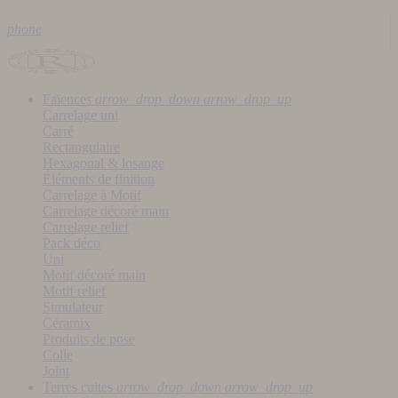
phone
Faïences
arrow_drop_down
arrow_drop_up
Carrelage uni
Carré
Rectangulaire
Hexagonal & losange
Éléments de finition
Carrelage à Motif
Carrelage décoré main
Carrelage relief
Pack déco
Uni
Motif décoré main
Motif relief
Simulateur
Céramix
Produits de pose
Colle
Joint
Terres cuites
arrow_drop_down
arrow_drop_up