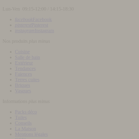
Lun-Ven 09:15-12:00 / 14:15-18:30
facebook
Facebook
pinterest
Pinterest
instagram
Instagram
Nos produits
plus
minus
Cuisine
Salle de bain
Extérieur
Tendances
Faïences
Terres cuites
Briques
Vasques
Informations
plus
minus
Packs déco
Tuiles
Conseils
La Maison
Mentions légales