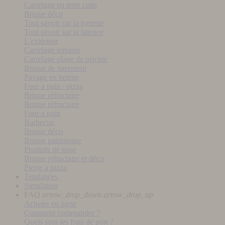
Carrelage en terre cuite
Brique déco
Tout savoir sur la tomette
Tout savoir sur la faïence
L'extérieur
Carrelage terrasse
Carrelage plage de piscine
Brique de parement
Pavage en brique
Four a pain / pizza
Brique réfractaire
Brique réfractaire
Four a pain
Barbecue
Brique déco
Brique patrimoine
Produits de pose
Brique réfractaire et déco
Pierre a pizza
Tendances
Simulateur
FAQ
arrow_drop_down
arrow_drop_up
Acheter en ligne
Comment commander ?
Quels sont les frais de port ?