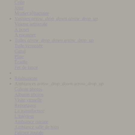
Colle
Joint
Mortier réfractaire
Vasques
arrow_drop_down
arrow_drop_up
Vasque artisanale
A poser
A encastrer
Tuiles
arrow_drop_down
arrow_drop_up
Tuile vernissée
Canal
Plate
Écaille
Fer de lance
Réalisations
Ambiances
arrow_drop_down
arrow_drop_up
Galerie photos
Albums photos
Visite virtuelle
Reportages
La manufacture
L'intérieur
Ambiance cuisine
Ambiance salle de bain
Faïence murale