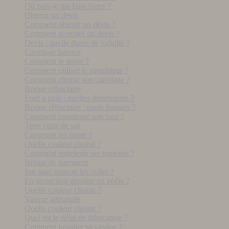
Où puis-je me faire livrer ?
Obtenir un devis
Comment obtenir un devis ?
Comment accepter un devis ?
Devis : quelle durée de validité ?
Carrelage faïence
Comment le poser ?
Comment utiliser le simulateur ?
Comment choisir son carrelage ?
Brique réfractaire
Four a pain : quelles dimensions ?
Brique réfractaire : quels formats ?
Comment construire son four ?
Terre cuite de sol
Comment les poser ?
Quelle couleur choisir ?
Comment entretenir ses tomettes ?
Brique de parement
Sur quel support les coller ?
En protection derrière un poêle ?
Quelle couleur choisir ?
Vasque artisanale
Quelle couleur choisir ?
Quel est le délai de fabrication ?
Comment installer sa vasque ?