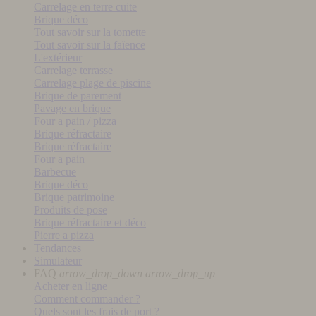
Carrelage en terre cuite
Brique déco
Tout savoir sur la tomette
Tout savoir sur la faïence
L'extérieur
Carrelage terrasse
Carrelage plage de piscine
Brique de parement
Pavage en brique
Four a pain / pizza
Brique réfractaire
Brique réfractaire
Four a pain
Barbecue
Brique déco
Brique patrimoine
Produits de pose
Brique réfractaire et déco
Pierre a pizza
Tendances
Simulateur
FAQ
arrow_drop_down
arrow_drop_up
Acheter en ligne
Comment commander ?
Quels sont les frais de port ?