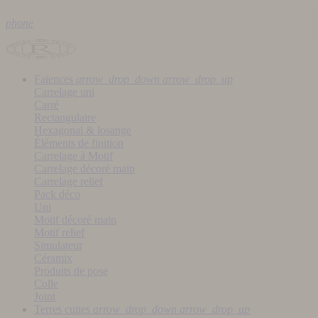
phone
Faïences
arrow_drop_down
arrow_drop_up
Carrelage uni
Carré
Rectangulaire
Hexagonal & losange
Éléments de finition
Carrelage à Motif
Carrelage décoré main
Carrelage relief
Pack déco
Uni
Motif décoré main
Motif relief
Simulateur
Céramix
Produits de pose
Colle
Joint
Terres cuites
arrow_drop_down
arrow_drop_up