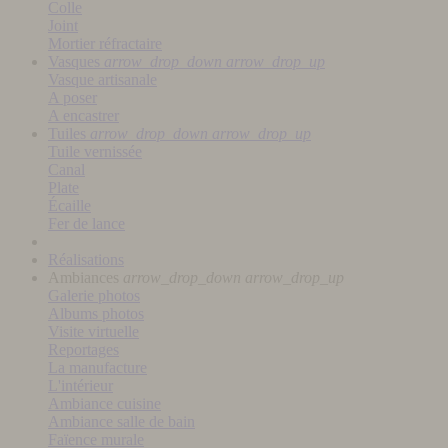
Colle
Joint
Mortier réfractaire
Vasques
arrow_drop_down
arrow_drop_up
Vasque artisanale
A poser
A encastrer
Tuiles
arrow_drop_down
arrow_drop_up
Tuile vernissée
Canal
Plate
Écaille
Fer de lance
Réalisations
Ambiances
arrow_drop_down
arrow_drop_up
Galerie photos
Albums photos
Visite virtuelle
Reportages
La manufacture
L'intérieur
Ambiance cuisine
Ambiance salle de bain
Faïence murale