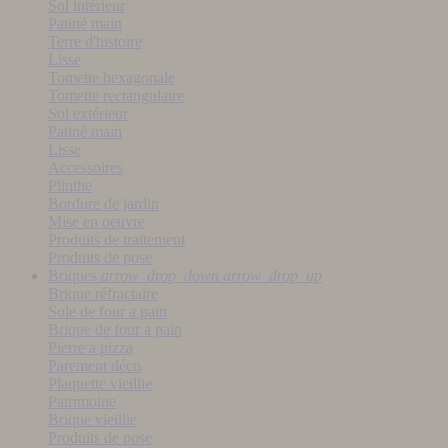
Sol intérieur
Patiné main
Terre d'histoire
Lisse
Tomette hexagonale
Tomette rectangulaire
Sol extérieur
Patiné main
Lisse
Accessoires
Plinthe
Bordure de jardin
Mise en oeuvre
Produits de traitement
Produits de pose
Briques
arrow_drop_down
arrow_drop_up
Brique réfractaire
Sole de four a pain
Brique de four a pain
Pierre a pizza
Parement déco
Plaquette vieillie
Patrimoine
Brique vieillie
Produits de pose