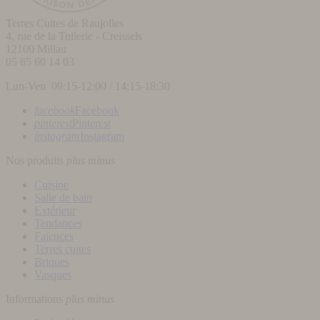
Terres Cuites de Raujolles
4, rue de la Tuilerie - Creissels
12100
Millau
05 65 60 14 03
Lun-Ven 09:15-12:00 / 14:15-18:30
facebook
Facebook
pinterest
Pinterest
instagram
Instagram
Nos produits
plus
minus
Cuisine
Salle de bain
Extérieur
Tendances
Faïences
Terres cuites
Briques
Vasques
Informations
plus
minus