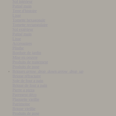
Sol intérieur
Patiné main
Terre d'histoire
Lisse
Tomette hexagonale
Tomette rectangulaire
Sol extérieur
Patiné main
Lisse
Accessoires
Plinthe
Bordure de jardin
Mise en oeuvre
Produits de traitement
Produits de pose
Briques
arrow_drop_down
arrow_drop_up
Brique réfractaire
Sole de four a pain
Brique de four a pain
Pierre a pizza
Parement déco
Plaquette vieillie
Patrimoine
Brique vieillie
Produits de pose