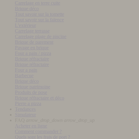
Carrelage en terre cuite
Brique déco
Tout savoir sur la tomette
Tout savoir sur la faïence
L'extérieur
Carrelage terrasse
Carrelage plage de piscine
Brique de parement
Pavage en brique
Four a pain / pizza
Brique réfractaire
Brique réfractaire
Four a pain
Barbecue
Brique déco
Brique patrimoine
Produits de pose
Brique réfractaire et déco
Pierre a pizza
Tendances
Simulateur
FAQ
arrow_drop_down
arrow_drop_up
Acheter en ligne
Comment commander ?
Quels sont les frais de port ?