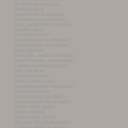
Où puis-je me faire livrer ?
Obtenir un devis
Comment obtenir un devis ?
Comment accepter un devis ?
Devis : quelle durée de validité ?
Carrelage faïence
Comment le poser ?
Comment utiliser le simulateur ?
Comment choisir son carrelage ?
Brique réfractaire
Four a pain : quelles dimensions ?
Brique réfractaire : quels formats ?
Comment construire son four ?
Terre cuite de sol
Comment les poser ?
Quelle couleur choisir ?
Comment entretenir ses tomettes ?
Brique de parement
Sur quel support les coller ?
En protection derrière un poêle ?
Quelle couleur choisir ?
Vasque artisanale
Quelle couleur choisir ?
Quel est le délai de fabrication ?
Comment installer sa vasque ?