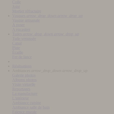
Colle
Joint
Mortier réfractaire
Vasques
arrow_drop_down
arrow_drop_up
Vasque artisanale
A poser
A encastrer
Tuiles
arrow_drop_down
arrow_drop_up
Tuile vernissée
Canal
Plate
Écaille
Fer de lance
Réalisations
Ambiances
arrow_drop_down
arrow_drop_up
Galerie photos
Albums photos
Visite virtuelle
Reportages
La manufacture
L'intérieur
Ambiance cuisine
Ambiance salle de bain
Faïence murale