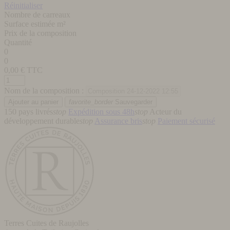
Réinitialiser
Nombre de carreaux
Surface estimée m²
Prix de la composition
Quantité
0
0
0,00
€ TTC
Nom de la composition :
favorite_border
Sauvegarder
150 pays livrés
stop
Expédition sous 48h
stop
Acteur du
développement durable
stop
Assurance bris
stop
Paiement sécurisé
Terres Cuites de Raujolles