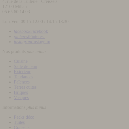
4, rue de la Tuilerie - Creissels
12100
Millau
05 65 60 14 03
Lun-Ven 09:15-12:00 / 14:15-18:30
facebook
Facebook
pinterest
Pinterest
instagram
Instagram
Nos produits
plus
minus
Cuisine
Salle de bain
Extérieur
Tendances
Faïences
Terres cuites
Briques
Vasques
Informations
plus
minus
Packs déco
Tuiles
Conseils