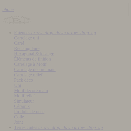
phone
Faïences
arrow_drop_down
arrow_drop_up
Carrelage uni
Carré
Rectangulaire
Hexagonal & losange
Éléments de finition
Carrelage à Motif
Carrelage décoré main
Carrelage relief
Pack déco
Uni
Motif décoré main
Motif relief
Simulateur
Céramix
Produits de pose
Colle
Joint
Terres cuites
arrow_drop_down
arrow_drop_up