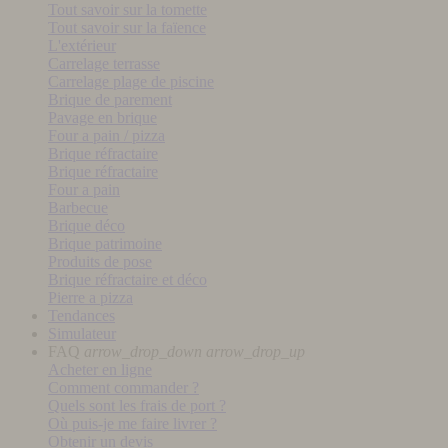
Tout savoir sur la tomette
Tout savoir sur la faïence
L'extérieur
Carrelage terrasse
Carrelage plage de piscine
Brique de parement
Pavage en brique
Four a pain / pizza
Brique réfractaire
Brique réfractaire
Four a pain
Barbecue
Brique déco
Brique patrimoine
Produits de pose
Brique réfractaire et déco
Pierre a pizza
Tendances
Simulateur
FAQ
arrow_drop_down
arrow_drop_up
Acheter en ligne
Comment commander ?
Quels sont les frais de port ?
Où puis-je me faire livrer ?
Obtenir un devis