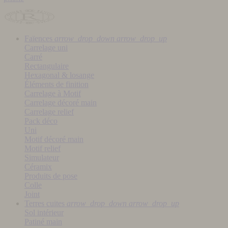
Faïences
arrow_drop_down
arrow_drop_up
Carrelage uni
Carré
Rectangulaire
Hexagonal & losange
Éléments de finition
Carrelage à Motif
Carrelage décoré main
Carrelage relief
Pack déco
Uni
Motif décoré main
Motif relief
Simulateur
Céramix
Produits de pose
Colle
Joint
Terres cuites
arrow_drop_down
arrow_drop_up
Sol intérieur
Patiné main