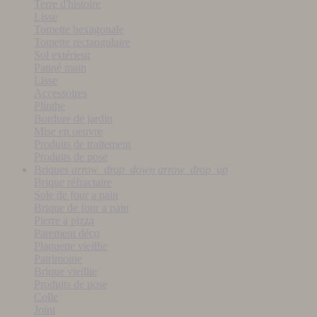
Terre d'histoire
Lisse
Tomette hexagonale
Tomette rectangulaire
Sol extérieur
Patiné main
Lisse
Accessoires
Plinthe
Bordure de jardin
Mise en oeuvre
Produits de traitement
Produits de pose
Briques
arrow_drop_down
arrow_drop_up
Brique réfractaire
Sole de four a pain
Brique de four a pain
Pierre a pizza
Parement déco
Plaquette vieillie
Patrimoine
Brique vieillie
Produits de pose
Colle
Joint