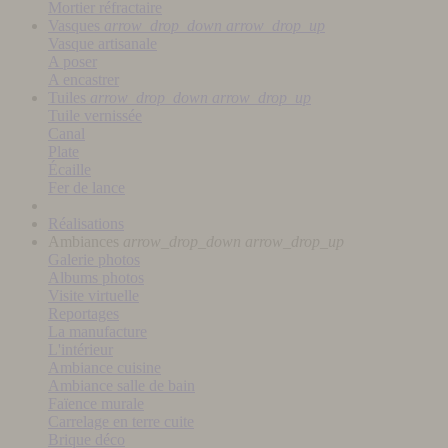
Mortier réfractaire
Vasques
arrow_drop_down
arrow_drop_up
Vasque artisanale
A poser
A encastrer
Tuiles
arrow_drop_down
arrow_drop_up
Tuile vernissée
Canal
Plate
Écaille
Fer de lance
Réalisations
Ambiances
arrow_drop_down
arrow_drop_up
Galerie photos
Albums photos
Visite virtuelle
Reportages
La manufacture
L'intérieur
Ambiance cuisine
Ambiance salle de bain
Faïence murale
Carrelage en terre cuite
Brique déco