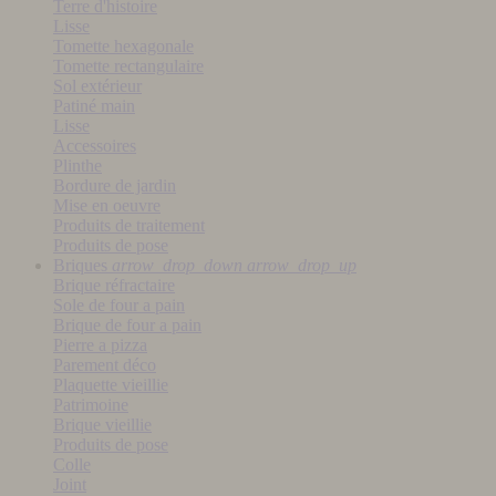
Terre d'histoire
Lisse
Tomette hexagonale
Tomette rectangulaire
Sol extérieur
Patiné main
Lisse
Accessoires
Plinthe
Bordure de jardin
Mise en oeuvre
Produits de traitement
Produits de pose
Briques
arrow_drop_down
arrow_drop_up
Brique réfractaire
Sole de four a pain
Brique de four a pain
Pierre a pizza
Parement déco
Plaquette vieillie
Patrimoine
Brique vieillie
Produits de pose
Colle
Joint