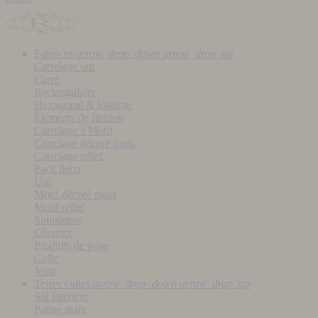
Faïences
arrow_drop_down
arrow_drop_up
Carrelage uni
Carré
Rectangulaire
Hexagonal & losange
Éléments de finition
Carrelage à Motif
Carrelage décoré main
Carrelage relief
Pack déco
Uni
Motif décoré main
Motif relief
Simulateur
Céramix
Produits de pose
Colle
Joint
Terres cuites
arrow_drop_down
arrow_drop_up
Sol intérieur
Patiné main