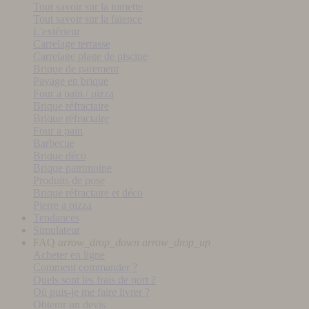
Tout savoir sur la tomette
Tout savoir sur la faïence
L'extérieur
Carrelage terrasse
Carrelage plage de piscine
Brique de parement
Pavage en brique
Four a pain / pizza
Brique réfractaire
Brique réfractaire
Four a pain
Barbecue
Brique déco
Brique patrimoine
Produits de pose
Brique réfractaire et déco
Pierre a pizza
Tendances
Simulateur
FAQ
arrow_drop_down
arrow_drop_up
Acheter en ligne
Comment commander ?
Quels sont les frais de port ?
Où puis-je me faire livrer ?
Obtenir un devis