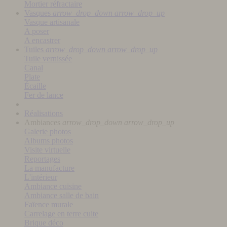
Mortier réfractaire
Vasques
arrow_drop_down
arrow_drop_up
Vasque artisanale
A poser
A encastrer
Tuiles
arrow_drop_down
arrow_drop_up
Tuile vernissée
Canal
Plate
Écaille
Fer de lance
Réalisations
Ambiances
arrow_drop_down
arrow_drop_up
Galerie photos
Albums photos
Visite virtuelle
Reportages
La manufacture
L'intérieur
Ambiance cuisine
Ambiance salle de bain
Faïence murale
Carrelage en terre cuite
Brique déco