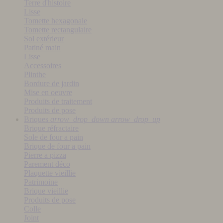
Terre d'histoire
Lisse
Tomette hexagonale
Tomette rectangulaire
Sol extérieur
Patiné main
Lisse
Accessoires
Plinthe
Bordure de jardin
Mise en oeuvre
Produits de traitement
Produits de pose
Briques
arrow_drop_down
arrow_drop_up
Brique réfractaire
Sole de four a pain
Brique de four a pain
Pierre a pizza
Parement déco
Plaquette vieillie
Patrimoine
Brique vieillie
Produits de pose
Colle
Joint