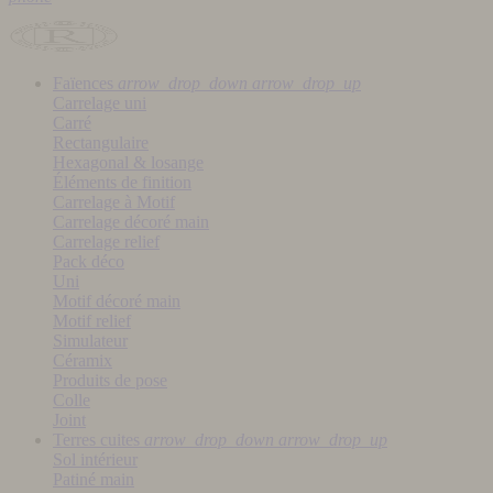
Faïences
arrow_drop_down
arrow_drop_up
Carrelage uni
Carré
Rectangulaire
Hexagonal & losange
Éléments de finition
Carrelage à Motif
Carrelage décoré main
Carrelage relief
Pack déco
Uni
Motif décoré main
Motif relief
Simulateur
Céramix
Produits de pose
Colle
Joint
Terres cuites
arrow_drop_down
arrow_drop_up
Sol intérieur
Patiné main