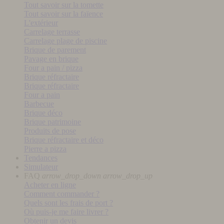
Tout savoir sur la tomette
Tout savoir sur la faïence
L'extérieur
Carrelage terrasse
Carrelage plage de piscine
Brique de parement
Pavage en brique
Four a pain / pizza
Brique réfractaire
Brique réfractaire
Four a pain
Barbecue
Brique déco
Brique patrimoine
Produits de pose
Brique réfractaire et déco
Pierre a pizza
Tendances
Simulateur
FAQ
arrow_drop_down
arrow_drop_up
Acheter en ligne
Comment commander ?
Quels sont les frais de port ?
Où puis-je me faire livrer ?
Obtenir un devis