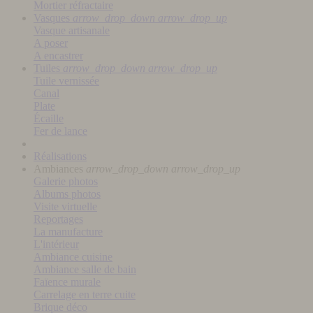
Mortier réfractaire
Vasques
arrow_drop_down
arrow_drop_up
Vasque artisanale
A poser
A encastrer
Tuiles
arrow_drop_down
arrow_drop_up
Tuile vernissée
Canal
Plate
Écaille
Fer de lance
Réalisations
Ambiances
arrow_drop_down
arrow_drop_up
Galerie photos
Albums photos
Visite virtuelle
Reportages
La manufacture
L'intérieur
Ambiance cuisine
Ambiance salle de bain
Faïence murale
Carrelage en terre cuite
Brique déco