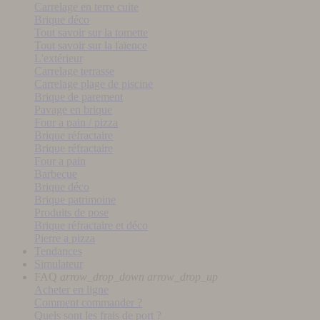
Carrelage en terre cuite
Brique déco
Tout savoir sur la tomette
Tout savoir sur la faïence
L'extérieur
Carrelage terrasse
Carrelage plage de piscine
Brique de parement
Pavage en brique
Four a pain / pizza
Brique réfractaire
Brique réfractaire
Four a pain
Barbecue
Brique déco
Brique patrimoine
Produits de pose
Brique réfractaire et déco
Pierre a pizza
Tendances
Simulateur
FAQ
arrow_drop_down
arrow_drop_up
Acheter en ligne
Comment commander ?
Quels sont les frais de port ?