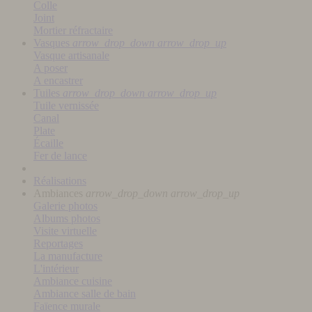
Colle
Joint
Mortier réfractaire
Vasques
arrow_drop_down
arrow_drop_up
Vasque artisanale
A poser
A encastrer
Tuiles
arrow_drop_down
arrow_drop_up
Tuile vernissée
Canal
Plate
Écaille
Fer de lance
Réalisations
Ambiances
arrow_drop_down
arrow_drop_up
Galerie photos
Albums photos
Visite virtuelle
Reportages
La manufacture
L'intérieur
Ambiance cuisine
Ambiance salle de bain
Faïence murale