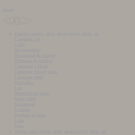
phone
Faïences
arrow_drop_down
arrow_drop_up
Carrelage uni
Carré
Rectangulaire
Hexagonal & losange
Éléments de finition
Carrelage à Motif
Carrelage décoré main
Carrelage relief
Pack déco
Uni
Motif décoré main
Motif relief
Simulateur
Céramix
Produits de pose
Colle
Joint
Terres cuites
arrow_drop_down
arrow_drop_up