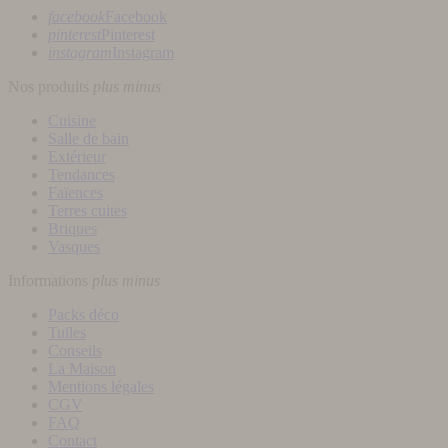
facebook
Facebook
pinterest
Pinterest
instagram
Instagram
Nos produits
plus
minus
Cuisine
Salle de bain
Extérieur
Tendances
Faïences
Terres cuites
Briques
Vasques
Informations
plus
minus
Packs déco
Tuiles
Conseils
La Maison
Mentions légales
CGV
FAQ
Contact