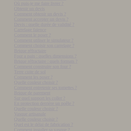
Où puis-je me faire livrer ?
Obtenir un devis
Comment obtenir un devis ?
Comment accepter un devis ?
Devis : quelle durée de validité ?
Carrelage faïence
Comment le poser ?
Comment utiliser le simulateur ?
Comment choisir son carrelage ?
Brique réfractaire
Four a pain : quelles dimensions ?
Brique réfractaire : quels formats ?
Comment construire son four ?
Terre cuite de sol
Comment les poser ?
Quelle couleur choisir ?
Comment entretenir ses tomettes ?
Brique de parement
Sur quel support les coller ?
En protection derrière un poêle ?
Quelle couleur choisir ?
Vasque artisanale
Quelle couleur choisir ?
Quel est le délai de fabrication ?
Comment installer sa vasque ?