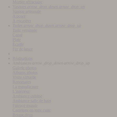
Mortier réfractaire
Vasques
arrow_drop_down
arrow_drop_up
Vasque artisanale
A poser
A encastrer
Tuiles
arrow_drop_down
arrow_drop_up
Tuile vernissée
Canal
Plate
Écaille
Fer de lance
Réalisations
Ambiances
arrow_drop_down
arrow_drop_up
Galerie photos
Albums photos
Visite virtuelle
Reportages
La manufacture
L'intérieur
Ambiance cuisine
Ambiance salle de bain
Faïence murale
Carrelage en terre cuite
Brique déco