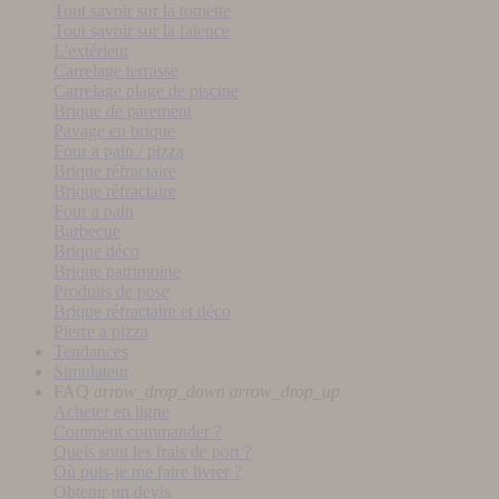
Tout savoir sur la tomette
Tout savoir sur la faïence
L'extérieur
Carrelage terrasse
Carrelage plage de piscine
Brique de parement
Pavage en brique
Four a pain / pizza
Brique réfractaire
Brique réfractaire
Four a pain
Barbecue
Brique déco
Brique patrimoine
Produits de pose
Brique réfractaire et déco
Pierre a pizza
Tendances
Simulateur
FAQ
arrow_drop_down
arrow_drop_up
Acheter en ligne
Comment commander ?
Quels sont les frais de port ?
Où puis-je me faire livrer ?
Obtenir un devis