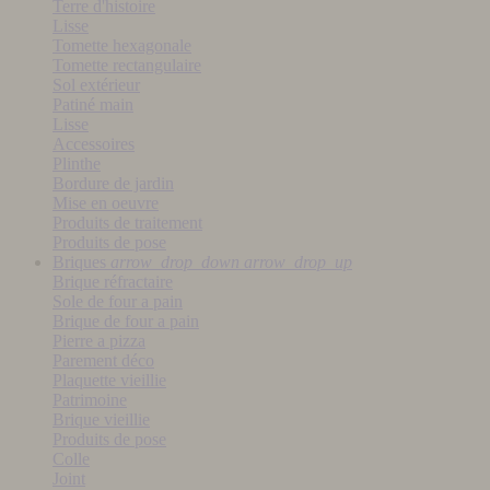
Terre d'histoire
Lisse
Tomette hexagonale
Tomette rectangulaire
Sol extérieur
Patiné main
Lisse
Accessoires
Plinthe
Bordure de jardin
Mise en oeuvre
Produits de traitement
Produits de pose
Briques
arrow_drop_down
arrow_drop_up
Brique réfractaire
Sole de four a pain
Brique de four a pain
Pierre a pizza
Parement déco
Plaquette vieillie
Patrimoine
Brique vieillie
Produits de pose
Colle
Joint