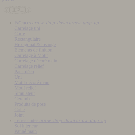
Faïences
arrow_drop_down
arrow_drop_up
Carrelage uni
Carré
Rectangulaire
Hexagonal & losange
Éléments de finition
Carrelage à Motif
Carrelage décoré main
Carrelage relief
Pack déco
Uni
Motif décoré main
Motif relief
Simulateur
Céramix
Produits de pose
Colle
Joint
Terres cuites
arrow_drop_down
arrow_drop_up
Sol intérieur
Patiné main