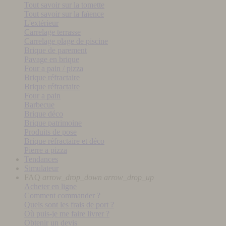
Tout savoir sur la tomette
Tout savoir sur la faïence
L'extérieur
Carrelage terrasse
Carrelage plage de piscine
Brique de parement
Pavage en brique
Four a pain / pizza
Brique réfractaire
Brique réfractaire
Four a pain
Barbecue
Brique déco
Brique patrimoine
Produits de pose
Brique réfractaire et déco
Pierre a pizza
Tendances
Simulateur
FAQ
arrow_drop_down
arrow_drop_up
Acheter en ligne
Comment commander ?
Quels sont les frais de port ?
Où puis-je me faire livrer ?
Obtenir un devis