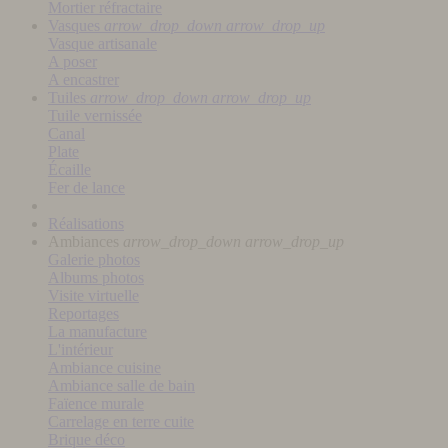
Mortier réfractaire
Vasques
arrow_drop_down
arrow_drop_up
Vasque artisanale
A poser
A encastrer
Tuiles
arrow_drop_down
arrow_drop_up
Tuile vernissée
Canal
Plate
Écaille
Fer de lance
Réalisations
Ambiances
arrow_drop_down
arrow_drop_up
Galerie photos
Albums photos
Visite virtuelle
Reportages
La manufacture
L'intérieur
Ambiance cuisine
Ambiance salle de bain
Faïence murale
Carrelage en terre cuite
Brique déco