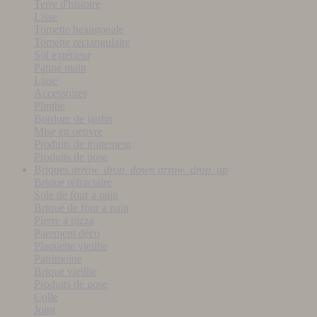
Terre d'histoire
Lisse
Tomette hexagonale
Tomette rectangulaire
Sol extérieur
Patiné main
Lisse
Accessoires
Plinthe
Bordure de jardin
Mise en oeuvre
Produits de traitement
Produits de pose
Briques
arrow_drop_down
arrow_drop_up
Brique réfractaire
Sole de four a pain
Brique de four a pain
Pierre a pizza
Parement déco
Plaquette vieillie
Patrimoine
Brique vieillie
Produits de pose
Colle
Joint