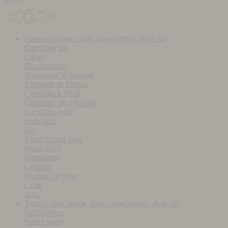
Faïences
arrow_drop_down
arrow_drop_up
Carrelage uni
Carré
Rectangulaire
Hexagonal & losange
Éléments de finition
Carrelage à Motif
Carrelage décoré main
Carrelage relief
Pack déco
Uni
Motif décoré main
Motif relief
Simulateur
Céramix
Produits de pose
Colle
Joint
Terres cuites
arrow_drop_down
arrow_drop_up
Sol intérieur
Patiné main