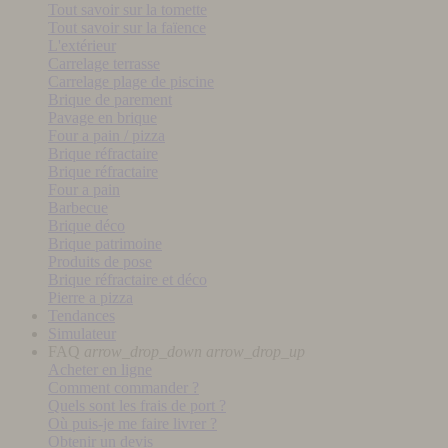
Tout savoir sur la tomette
Tout savoir sur la faïence
L'extérieur
Carrelage terrasse
Carrelage plage de piscine
Brique de parement
Pavage en brique
Four a pain / pizza
Brique réfractaire
Brique réfractaire
Four a pain
Barbecue
Brique déco
Brique patrimoine
Produits de pose
Brique réfractaire et déco
Pierre a pizza
Tendances
Simulateur
FAQ
arrow_drop_down
arrow_drop_up
Acheter en ligne
Comment commander ?
Quels sont les frais de port ?
Où puis-je me faire livrer ?
Obtenir un devis