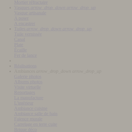
Mortier réfractaire
Vasques
arrow_drop_down
arrow_drop_up
Vasque artisanale
A poser
A encastrer
Tuiles
arrow_drop_down
arrow_drop_up
Tuile vernissée
Canal
Plate
Écaille
Fer de lance
Réalisations
Ambiances
arrow_drop_down
arrow_drop_up
Galerie photos
Albums photos
Visite virtuelle
Reportages
La manufacture
L'intérieur
Ambiance cuisine
Ambiance salle de bain
Faïence murale
Carrelage en terre cuite
Brique déco