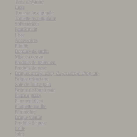
Terre d'histoire
Lisse
Tomette hexagonale
Tomette rectangulaire
Sol extérieur
Patiné main
Lisse
Accessoires
Plinthe
Bordure de jardin
Mise en oeuvre
Produits de traitement
Produits de pose
Briques
arrow_drop_down
arrow_drop_up
Brique réfractaire
Sole de four a pain
Brique de four a pain
Pierre a pizza
Parement déco
Plaquette vieillie
Patrimoine
Brique vieillie
Produits de pose
Colle
Joint