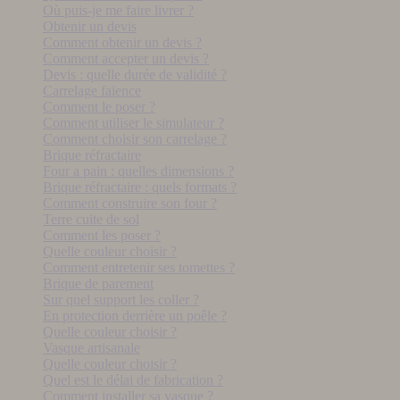
Où puis-je me faire livrer ?
Obtenir un devis
Comment obtenir un devis ?
Comment accepter un devis ?
Devis : quelle durée de validité ?
Carrelage faïence
Comment le poser ?
Comment utiliser le simulateur ?
Comment choisir son carrelage ?
Brique réfractaire
Four a pain : quelles dimensions ?
Brique réfractaire : quels formats ?
Comment construire son four ?
Terre cuite de sol
Comment les poser ?
Quelle couleur choisir ?
Comment entretenir ses tomettes ?
Brique de parement
Sur quel support les coller ?
En protection derrière un poêle ?
Quelle couleur choisir ?
Vasque artisanale
Quelle couleur choisir ?
Quel est le délai de fabrication ?
Comment installer sa vasque ?