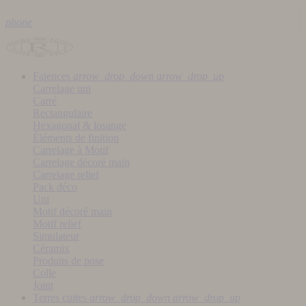
phone
Faïences
arrow_drop_down
arrow_drop_up
Carrelage uni
Carré
Rectangulaire
Hexagonal & losange
Éléments de finition
Carrelage à Motif
Carrelage décoré main
Carrelage relief
Pack déco
Uni
Motif décoré main
Motif relief
Simulateur
Céramix
Produits de pose
Colle
Joint
Terres cuites
arrow_drop_down
arrow_drop_up