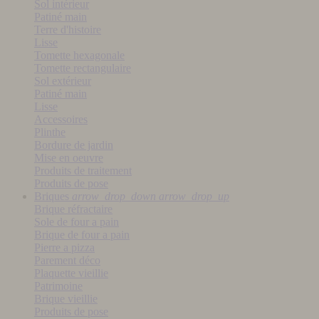
Sol intérieur
Patiné main
Terre d'histoire
Lisse
Tomette hexagonale
Tomette rectangulaire
Sol extérieur
Patiné main
Lisse
Accessoires
Plinthe
Bordure de jardin
Mise en oeuvre
Produits de traitement
Produits de pose
Briques
arrow_drop_down
arrow_drop_up
Brique réfractaire
Sole de four a pain
Brique de four a pain
Pierre a pizza
Parement déco
Plaquette vieillie
Patrimoine
Brique vieillie
Produits de pose