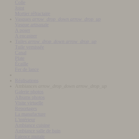
Colle
Joint
Mortier réfractaire
Vasques
arrow_drop_down
arrow_drop_up
Vasque artisanale
A poser
A encastrer
Tuiles
arrow_drop_down
arrow_drop_up
Tuile vernissée
Canal
Plate
Écaille
Fer de lance
Réalisations
Ambiances
arrow_drop_down
arrow_drop_up
Galerie photos
Albums photos
Visite virtuelle
Reportages
La manufacture
L'intérieur
Ambiance cuisine
Ambiance salle de bain
Faïence murale