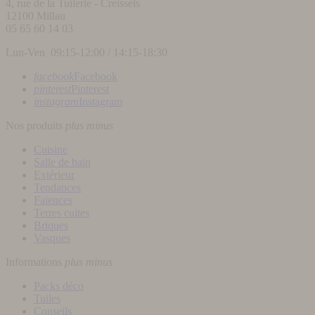
4, rue de la Tuilerie - Creissels
12100
Millau
05 65 60 14 03
Lun-Ven 09:15-12:00 / 14:15-18:30
facebook
Facebook
pinterest
Pinterest
instagram
Instagram
Nos produits
plus
minus
Cuisine
Salle de bain
Extérieur
Tendances
Faïences
Terres cuites
Briques
Vasques
Informations
plus
minus
Packs déco
Tuiles
Conseils