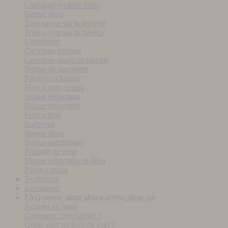
Carrelage en terre cuite
Brique déco
Tout savoir sur la tomette
Tout savoir sur la faïence
L'extérieur
Carrelage terrasse
Carrelage plage de piscine
Brique de parement
Pavage en brique
Four a pain / pizza
Brique réfractaire
Brique réfractaire
Four a pain
Barbecue
Brique déco
Brique patrimoine
Produits de pose
Brique réfractaire et déco
Pierre a pizza
Tendances
Simulateur
FAQ
arrow_drop_down
arrow_drop_up
Acheter en ligne
Comment commander ?
Quels sont les frais de port ?