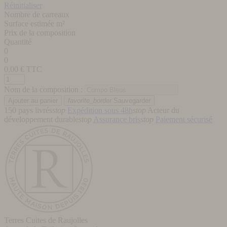
Réinitialiser
Nombre de carreaux
Surface estimée m²
Prix de la composition
Quantité
0
0
0,00
€ TTC
Nom de la composition :
favorite_border
Sauvegarder
150 pays livrés
stop
Expédition sous 48h
stop
Acteur du
développement durable
stop
Assurance bris
stop
Paiement sécurisé
Terres Cuites de Raujolles