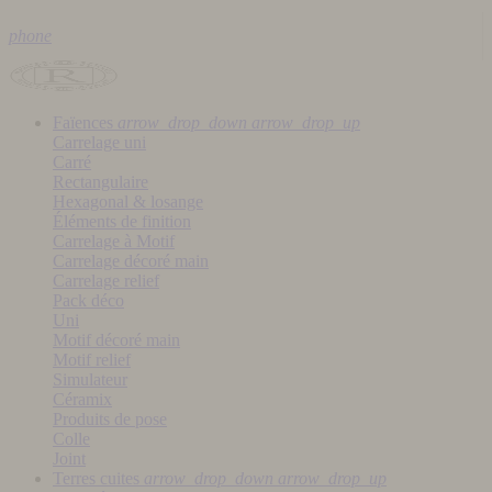
phone
Faïences
arrow_drop_down
arrow_drop_up
Carrelage uni
Carré
Rectangulaire
Hexagonal & losange
Éléments de finition
Carrelage à Motif
Carrelage décoré main
Carrelage relief
Pack déco
Uni
Motif décoré main
Motif relief
Simulateur
Céramix
Produits de pose
Colle
Joint
Terres cuites
arrow_drop_down
arrow_drop_up