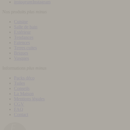
instagram
Instagram
Nos produits
plus
minus
Cuisine
Salle de bain
Extérieur
Tendances
Faïences
Terres cuites
Briques
Vasques
Informations
plus
minus
Packs déco
Tuiles
Conseils
La Maison
Mentions légales
CGV
FAQ
Contact