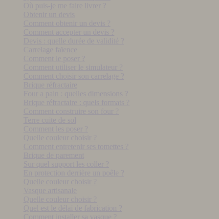
Où puis-je me faire livrer ?
Obtenir un devis
Comment obtenir un devis ?
Comment accepter un devis ?
Devis : quelle durée de validité ?
Carrelage faïence
Comment le poser ?
Comment utiliser le simulateur ?
Comment choisir son carrelage ?
Brique réfractaire
Four a pain : quelles dimensions ?
Brique réfractaire : quels formats ?
Comment construire son four ?
Terre cuite de sol
Comment les poser ?
Quelle couleur choisir ?
Comment entretenir ses tomettes ?
Brique de parement
Sur quel support les coller ?
En protection derrière un poêle ?
Quelle couleur choisir ?
Vasque artisanale
Quelle couleur choisir ?
Quel est le délai de fabrication ?
Comment installer sa vasque ?