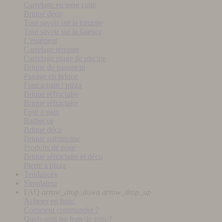
Carrelage en terre cuite
Brique déco
Tout savoir sur la tomette
Tout savoir sur la faïence
L'extérieur
Carrelage terrasse
Carrelage plage de piscine
Brique de parement
Pavage en brique
Four a pain / pizza
Brique réfractaire
Brique réfractaire
Four a pain
Barbecue
Brique déco
Brique patrimoine
Produits de pose
Brique réfractaire et déco
Pierre a pizza
Tendances
Simulateur
FAQ
arrow_drop_down
arrow_drop_up
Acheter en ligne
Comment commander ?
Quels sont les frais de port ?