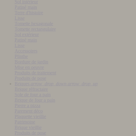
Sol intérieur
Patiné main
Terre d'histoire
Lisse
Tomette hexagonale
Tomette rectangulaire
Sol extérieur
Patiné main
Lisse
Accessoires
Plinthe
Bordure de jardin
Mise en oeuvre
Produits de traitement
Produits de pose
Briques
arrow_drop_down
arrow_drop_up
Brique réfractaire
Sole de four a pain
Brique de four a pain
Pierre a pizza
Parement déco
Plaquette vieillie
Patrimoine
Brique vieillie
Produits de pose