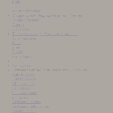
Colle
Joint
Mortier réfractaire
Vasques
arrow_drop_down
arrow_drop_up
Vasque artisanale
A poser
A encastrer
Tuiles
arrow_drop_down
arrow_drop_up
Tuile vernissée
Canal
Plate
Écaille
Fer de lance
Réalisations
Ambiances
arrow_drop_down
arrow_drop_up
Galerie photos
Albums photos
Visite virtuelle
Reportages
La manufacture
L'intérieur
Ambiance cuisine
Ambiance salle de bain
Faïence murale