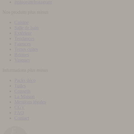
instagram
Instagram
Nos produits
plus
minus
Cuisine
Salle de bain
Extérieur
Tendances
Faïences
Terres cuites
Briques
Vasques
Informations
plus
minus
Packs déco
Tuiles
Conseils
La Maison
Mentions légales
CGV
FAQ
Contact