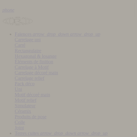
phone
Faïences
arrow_drop_down
arrow_drop_up
Carrelage uni
Carré
Rectangulaire
Hexagonal & losange
Éléments de finition
Carrelage à Motif
Carrelage décoré main
Carrelage relief
Pack déco
Uni
Motif décoré main
Motif relief
Simulateur
Céramix
Produits de pose
Colle
Joint
Terres cuites
arrow_drop_down
arrow_drop_up