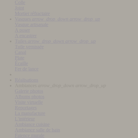
Colle
Joint
Mortier réfractaire
Vasques
arrow_drop_down
arrow_drop_up
Vasque artisanale
A poser
A encastrer
Tuiles
arrow_drop_down
arrow_drop_up
Tuile vernissée
Canal
Plate
Écaille
Fer de lance
Réalisations
Ambiances
arrow_drop_down
arrow_drop_up
Galerie photos
Albums photos
Visite virtuelle
Reportages
La manufacture
L'intérieur
Ambiance cuisine
Ambiance salle de bain
Faïence murale