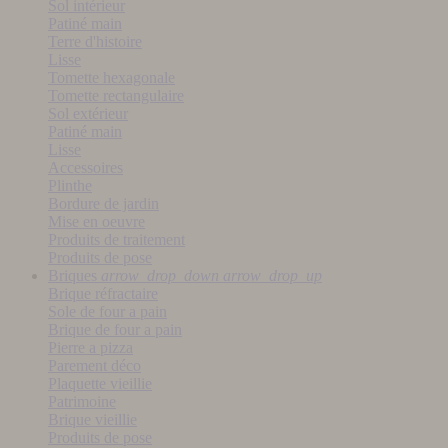
Sol intérieur
Patiné main
Terre d'histoire
Lisse
Tomette hexagonale
Tomette rectangulaire
Sol extérieur
Patiné main
Lisse
Accessoires
Plinthe
Bordure de jardin
Mise en oeuvre
Produits de traitement
Produits de pose
Briques
arrow_drop_down
arrow_drop_up
Brique réfractaire
Sole de four a pain
Brique de four a pain
Pierre a pizza
Parement déco
Plaquette vieillie
Patrimoine
Brique vieillie
Produits de pose