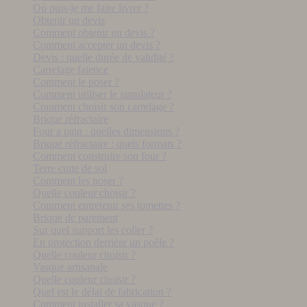
Où puis-je me faire livrer ?
Obtenir un devis
Comment obtenir un devis ?
Comment accepter un devis ?
Devis : quelle durée de validité ?
Carrelage faïence
Comment le poser ?
Comment utiliser le simulateur ?
Comment choisir son carrelage ?
Brique réfractaire
Four a pain : quelles dimensions ?
Brique réfractaire : quels formats ?
Comment construire son four ?
Terre cuite de sol
Comment les poser ?
Quelle couleur choisir ?
Comment entretenir ses tomettes ?
Brique de parement
Sur quel support les coller ?
En protection derrière un poêle ?
Quelle couleur choisir ?
Vasque artisanale
Quelle couleur choisir ?
Quel est le délai de fabrication ?
Comment installer sa vasque ?