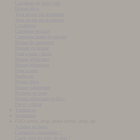
Carrelage en terre cuite
Brique déco
Tout savoir sur la tomette
Tout savoir sur la faïence
L'extérieur
Carrelage terrasse
Carrelage plage de piscine
Brique de parement
Pavage en brique
Four a pain / pizza
Brique réfractaire
Brique réfractaire
Four a pain
Barbecue
Brique déco
Brique patrimoine
Produits de pose
Brique réfractaire et déco
Pierre a pizza
Tendances
Simulateur
FAQ
arrow_drop_down
arrow_drop_up
Acheter en ligne
Comment commander ?
Quels sont les frais de port ?